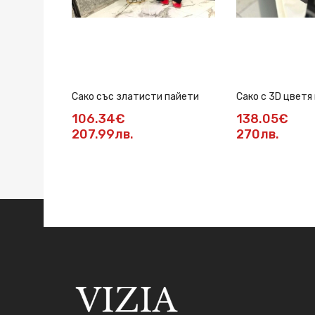
Сако със златисти пайети
Сако с 3D цветя
106.34€
138.05€
207.99лв.
270лв.