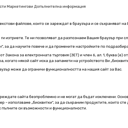
сти
Маркетингови
Допълнителна информация
екстови файлове, които се зареждат в браузъра и се съхраняват на 
е ги изтриете. Те ни позволяват да разпознаем Вашия браузър при 
и“, за да научите повече и да промените настройките по подразбир
т Закона за електронната търговия (ЗЕТ) и член 6, ал. 1, буква (е) 
а, когато някой сайт иска да запамети на устройството Ви „бисквитк
аузър може да ограничи функционалността на нашия сайт за Вас.
реждате сайта безпроблемно и не могат да бъдат изключени. Основ
 – използваме „бисквитки“, за да съхраним продуктите, които сте 
 с пълните си възможности и функционалности.