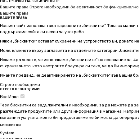
НАСТРОЙКИ НА БИСКВИТКИТЕ
Вашите права
Строго необходими
За ефективност
За функционално
Вашите права
ВАШИТЕ ПРАВА
Нашият сайт използва така наречените „бисквитки“. Това са малки т
поддържаме сайта си лесен за употреба.
Някои „бисквитки“ остават съхранени на устройството Ви, докато н
Моля, кликнете върху заглавията на отделните категории „бисквитк
Искаме да знаете, че използваме „бисквитките“ на основание чл. 4а о
съхраняването, като настроите браузъра си така, че да Ви информир
Имайте предвид, че деактивирането на „бисквитките“ във Вашия бр
Строго необходими
СТРОГО НЕОБХОДИМИ
Вкл.
Изкл.
Тези бисквитки са задължителни и необходими, за да можете да за
разглеждате продуктите или друга информация в магазина. Например
магазин и услугата, която Ви предоставяме не би могла да оперира
БИСКВИТКИ
System