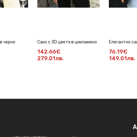
 в черно
Сако с 3D цветя в цикламено
Елегантно са
силует в чер
142.66€
76.19€
279.01лв.
149.01лв.
А