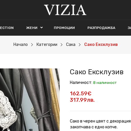
LECTION
ЖЕНИ
ПРОМОЦИИ
РАЗПРОДАЖБА
З
Начало
Категории
Сака
Сако Ексклузив
Сако Ексклузив
Наличност:
В наличност
162.59€
317.99лв.
Сако в черен цвят с декорация
закопчава с едно копче.