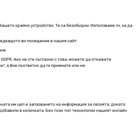
Вашето крайно устройство. Те са безобидни. Използваме ги, за да
следващото ви посещение в нашия сайт.
ане.
от GDPR. Ако не сте съгласни с това, можете да откажете
и“, а Вие съответно да ги приемате или не.
ната им цел е запазването на информация за сесията, докато
добавили в количката. Без този тип технологии нашият онлайн