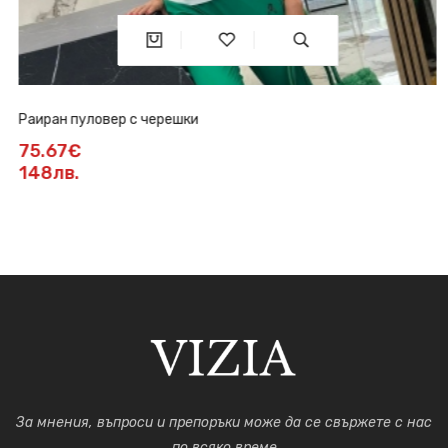
Раиран пуловер с черешки
75.67€
148лв.
За мнения, въпроси и препоръки може да се свържете с нас
по всяко време