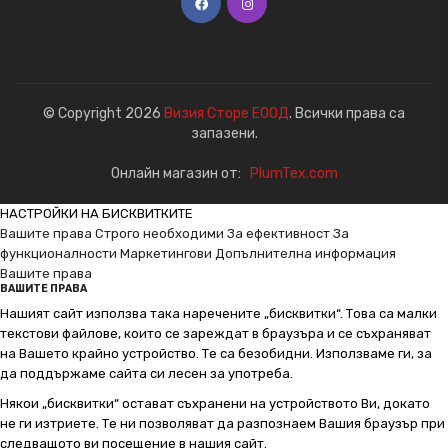
© Copyright 2026
Визия Сторе ЕООД
. Всички права са
запазени.
Онлайн магазин от:
PlumTex.com
НАСТРОЙКИ НА БИСКВИТКИТЕ
Вашите права
Строго необходими
За ефективност
За
функционалности
Маркетингови
Допълнителна информация
Вашите права
ВАШИТЕ ПРАВА
Нашият сайт използва така наречените „бисквитки“. Това са малки
текстови файлове, които се зареждат в браузъра и се съхраняват
на Вашето крайно устройство. Те са безобидни. Използваме ги, за
да поддържаме сайта си лесен за употреба.
Някои „бисквитки“ остават съхранени на устройството Ви, докато
не ги изтриете. Те ни позволяват да разпознаем Вашия браузър при
следващото ви посещение в нашия сайт.