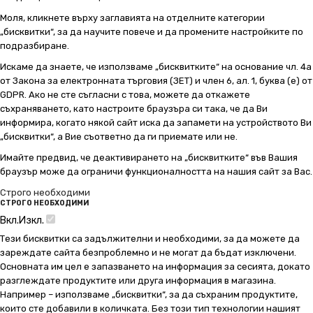
Моля, кликнете върху заглавията на отделните категории
„бисквитки“, за да научите повече и да промените настройките по
подразбиране.
Искаме да знаете, че използваме „бисквитките“ на основание чл. 4а
от Закона за електронната търговия (ЗЕТ) и член 6, ал. 1, буква (е) от
GDPR. Ако не сте съгласни с това, можете да откажете
съхраняването, като настроите браузъра си така, че да Ви
информира, когато някой сайт иска да запамети на устройството Ви
„бисквитки“, а Вие съответно да ги приемате или не.
Имайте предвид, че деактивирането на „бисквитките“ във Вашия
браузър може да ограничи функционалността на нашия сайт за Вас.
Строго необходими
СТРОГО НЕОБХОДИМИ
Вкл.
Изкл.
Тези бисквитки са задължителни и необходими, за да можете да
зареждате сайта безпроблемно и не могат да бъдат изключени.
Основната им цел е запазването на информация за сесията, докато
разглеждате продуктите или друга информация в магазина.
Например – използваме „бисквитки“, за да съхраним продуктите,
които сте добавили в количката. Без този тип технологии нашият