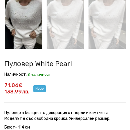
White
White
White
White
White
White
Pearl
Pearl
Pearl
Pearl
Pearl
Pearl
Пуловер White Pearl
Наличност:
В наличност
71.06€
Ново
138.99лв.
Пуловер в бял цвят с декорация от перли и камтчета.
Моделът е със свободна кройка. Универсален размер.
Бюст- 114 см