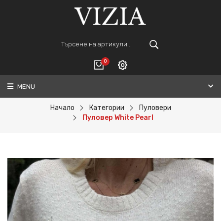
0
MENU
Вход
ВАШАТА КОЛИЧКА Е ПРАЗНА.
Регистрация
Начало
Категории
Пуловери
Пуловер White Pearl
Общо :
0€
ПОРЪЧАЙ