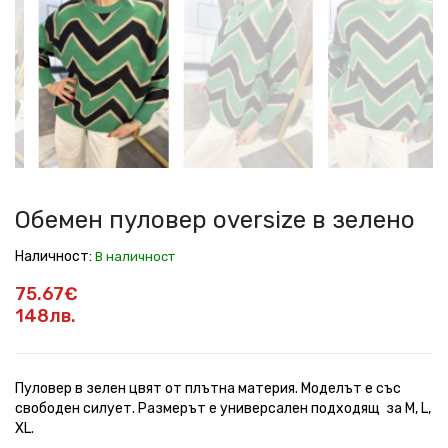
пуловер
пуловер
пуловер
пуловер
пуловер
oversize
oversize
oversize
oversize
oversize
в
в
в
в
в
зелено
зелено
зелено
зелено
зелено
Обемен пуловер oversize в зелено
Наличност:
В наличност
75.67€
148лв.
Пуловер в зелен цвят от плътна материя. Моделът е със
свободен силует. Размерът е универсален подходящ за M, L,
XL.