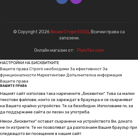
© Copyright 2026
Визия Сторе ЕООД
. Всички права са
запазени.
Онлайн магазин от:
PlumTex.com
НАСТРОЙКИ НА БИСКВИТКИТЕ
Вашите права
Строго необходими
За ефективност
За
функционалности
Маркетингови
Допълнителна информация
Вашите права
ВАШИТЕ ПРАВА
Нашият сайт използва така наречените „бисквитки“. Това са малки
текстови файлове, които се зареждат в браузъра и се съхраняват
на Вашето крайно устройство. Те са безобидни. Използваме ги, за
да поддържаме сайта си лесен за употреба.
Някои „бисквитки“ остават съхранени на устройството Ви, докато
не ги изтриете. Те ни позволяват да разпознаем Вашия браузър при
следващото ви посещение в нашия сайт.