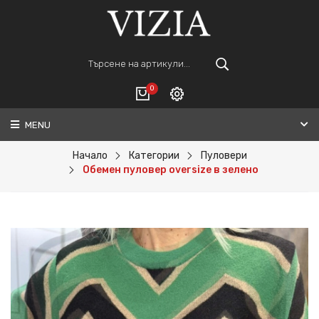
0
MENU
Вход
ВАШАТА КОЛИЧКА Е ПРАЗНА.
Регистрация
Начало
Категории
Пуловери
Обемен пуловер oversize в зелено
Общо :
0€
ПОРЪЧАЙ