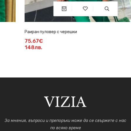
Раиран пуловер с черешки
75.67€
148лв.
За мнения, въпроси и препоръки може да се свържете с нас
по всяко време