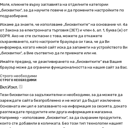
Моля, кликнете върху заглавията на отделните категории
„бисквитки“, за да научите повече и да промените настройките по
подразбиране.
Искаме да знаете, че използваме „бисквитките“ на основание чл. 4а
от Закона за електронната търговия (ЗЕТ) и член 6, ал. 1, буква (е) от
GDPR. Ако не сте съгласни с това, можете да откажете
съхраняването, като настроите браузъра си така, че да Ви
информира, когато някой сайт иска да запамети на устройството Ви
„бисквитки“, а Вие съответно да ги приемате или не.
Имайте предвид, че деактивирането на „бисквитките“ във Вашия
браузър може да ограничи функционалността на нашия сайт за Вас.
Строго необходими
СТРОГО НЕОБХОДИМИ
Вкл.
Изкл.
Тези бисквитки са задължителни и необходими, за да можете да
зареждате сайта безпроблемно и не могат да бъдат изключени.
Основната им цел е запазването на информация за сесията, докато
разглеждате продуктите или друга информация в магазина.
Например – използваме „бисквитки“, за да съхраним продуктите,
които сте добавили в количката. Без този тип технологии нашият