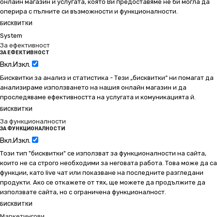
онлайн магазин и услугата, която Ви предоставяме не би могла да
оперира с пълните си възможности и функционалности.
БИСКВИТКИ
System
За ефективност
ЗА ЕФЕКТИВНОСТ
Вкл.
Изкл.
Бисквитки за анализ и статистика - Тези „бисквитки“ ни помагат да
анализираме използването на нашия онлайн магазин и да
проследяваме ефективността на услугата и комуникацията й.
БИСКВИТКИ
За функционалности
ЗА ФУНКЦИОНАЛНОСТИ
Вкл.
Изкл.
Този тип "бисквитки" се използват за функционалности на сайта,
които не са строго необходими за неговата работа. Това може да са
функции, като live чат или показване на последните разгледани
продукти. Ако се откажете от тях, ще можете да продължите да
използвате сайта, но с ограничена функционалност.
БИСКВИТКИ
Маркетингови