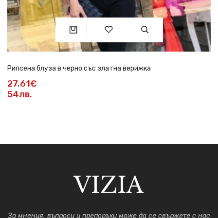
Рипсена блуза в черно със златна верижка
27.61€
54лв.
За мнения, въпроси и препоръки може да се свържете с нас