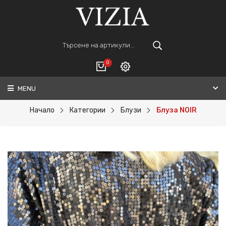
0
MENU
Вход
ВАШАТА КОЛИЧКА Е ПРАЗНА.
Регистрация
Начало
Категории
Блузи
Блуза NOIR
Общо :
0€
ПОРЪЧАЙ