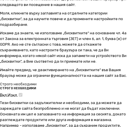
следващото ви посещение в нашия сайт.
Моля, кликнете върху заглавията на отделните категории
„бисквитки“, за да научите повече и да промените настройките по
подразбиране.
Искаме да знаете, че използваме „бисквитките“ на основание чл. 4а
от Закона за електронната търговия (ЗЕТ) и член 6, ал. 1, буква (е) от
GDPR. Ако не сте съгласни с това, можете да откажете
съхраняването, като настроите браузъра си така, че да Ви
информира, когато някой сайт иска да запамети на устройството Ви
„бисквитки“, а Вие съответно да ги приемате или не.
Имайте предвид, че деактивирането на „бисквитките“ във Вашия
браузър може да ограничи функционалността на нашия сайт за Вас.
Строго необходими
СТРОГО НЕОБХОДИМИ
Вкл.
Изкл.
Тези бисквитки са задължителни и необходими, за да можете да
зареждате сайта безпроблемно и не могат да бъдат изключени.
Основната им цел е запазването на информация за сесията, докато
разглеждате продуктите или друга информация в магазина.
Например – използваме „бисквитки“, за да съхраним продуктите,