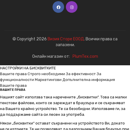
© Copyright 2026
Визия Сторе ЕООД
. Всички права са
запазени.
Онлайн магазин от:
PlumTex.com
НАСТРОЙКИ НА БИСКВИТКИТЕ
Вашите права
Строго необходими
За ефективност
За
функционалности
Маркетингови
Допълнителна информация
Вашите права
ВАШИТЕ ПРАВА
Нашият сайт използва така наречените „бисквитки“. Това са малки
текстови файлове, които се зареждат в браузъра и се съхраняват
на Вашето крайно устройство. Те са безобидни. Използваме ги, за
да поддържаме сайта си лесен за употреба.
Някои „бисквитки“ остават съхранени на устройството Ви, докато
не ги изтриете. Те ни позволяват да разпознаем Вашия браузър при