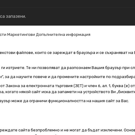
 са запазени.
сти
Маркетингови
Допълнителна информация
екстови файлове, които се зареждат в браузъра и се съхраняват на 
е ги изтриете. Те ни позволяват да разпознаем Вашия браузър при 
и“, за да научите повече и да промените настройките по подразбир
т Закона за електронната търговия (ЗЕТ) и член 6, ал. 1, буква (е) 
а, когато някой сайт иска да запамети на устройството Ви „бисквитк
аузър може да ограничи функционалността на нашия сайт за Вас.
реждате сайта безпроблемно и не могат да бъдат изключени. Основ