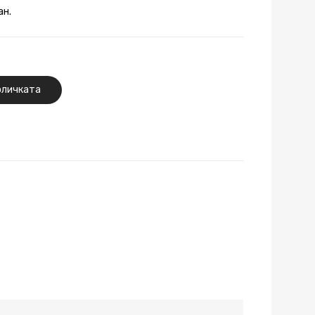
ан.
оличката