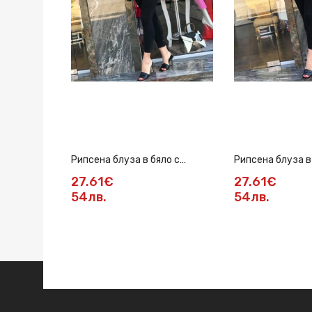
Рипсена блуза в бяло с
Рипсена блуза в
златна верижка
златна верижка
27.61€
27.61€
54лв.
54лв.