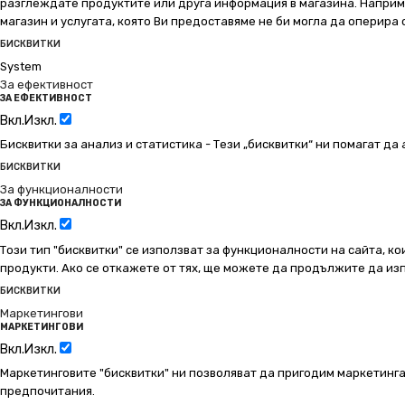
разглеждате продуктите или друга информация в магазина. Например
магазин и услугата, която Ви предоставяме не би могла да оперира
БИСКВИТКИ
System
За ефективност
ЗА ЕФЕКТИВНОСТ
Вкл.
Изкл.
Бисквитки за анализ и статистика - Тези „бисквитки“ ни помагат д
БИСКВИТКИ
За функционалности
ЗА ФУНКЦИОНАЛНОСТИ
Вкл.
Изкл.
Този тип "бисквитки" се използват за функционалности на сайта, ко
продукти. Ако се откажете от тях, ще можете да продължите да изп
БИСКВИТКИ
Маркетингови
МАРКЕТИНГОВИ
Вкл.
Изкл.
Маркетинговите "бисквитки" ни позволяват да пригодим маркетинга
предпочитания.