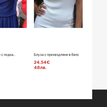
 с лодка
Блуза с прехвърляне в бяло
Блуза с а
24.54€
27.61€
48лв.
54лв.