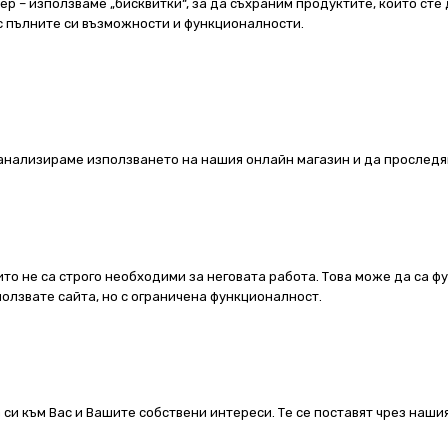
 – използваме „бисквитки“, за да съхраним продуктите, които сте 
 с пълните си възможности и функционалности.
а анализираме използването на нашия онлайн магазин и да проследя
ито не са строго необходими за неговата работа. Това може да са ф
олзвате сайта, но с ограничена функционалност.
 си към Вас и Вашите собствени интереси. Те се поставят чрез наш