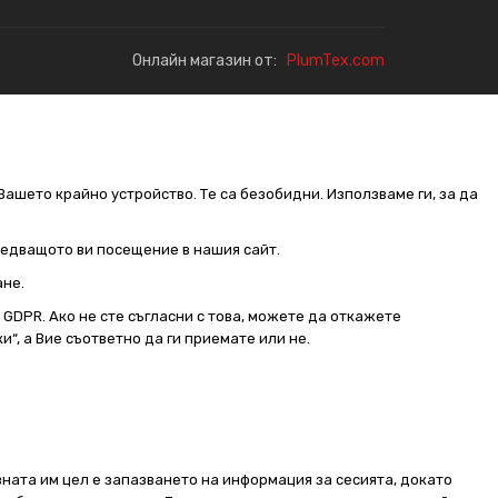
Онлайн магазин от:
PlumTex.com
Вашето крайно устройство. Те са безобидни. Използваме ги, за да
следващото ви посещение в нашия сайт.
ане.
от GDPR. Ако не сте съгласни с това, можете да откажете
и“, а Вие съответно да ги приемате или не.
ната им цел е запазването на информация за сесията, докато