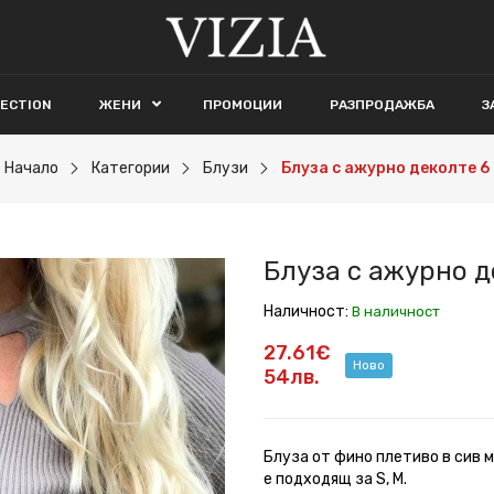
LECTION
ЖЕНИ
ПРОМОЦИИ
РАЗПРОДАЖБА
З
Начало
Категории
Блузи
Блуза с ажурно деколте 6
Блуза с ажурно д
Наличност:
В наличност
27.61€
Ново
54лв.
Блуза от фино плетиво в сив 
е подходящ за S, M.