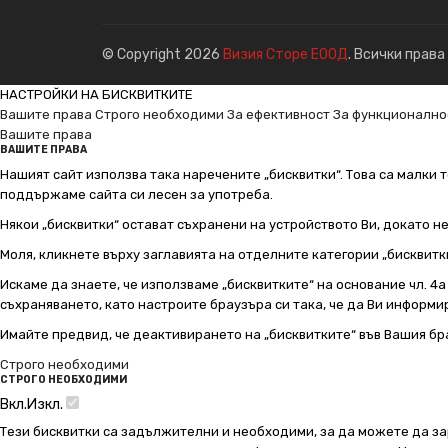
© Copyright 2026
Визия Сторе ЕООД
. Всички права
НАСТРОЙКИ НА БИСКВИТКИТЕ
Вашите права
Строго необходими
За ефективност
За функционално
Вашите права
ВАШИТЕ ПРАВА
Нашият сайт използва така наречените „бисквитки“. Това са малки т
поддържаме сайта си лесен за употреба.
Някои „бисквитки“ остават съхранени на устройството Ви, докато н
Моля, кликнете върху заглавията на отделните категории „бисквитк
Искаме да знаете, че използваме „бисквитките“ на основание чл. 4а о
съхраняването, като настроите браузъра си така, че да Ви информир
Имайте предвид, че деактивирането на „бисквитките“ във Вашия бр
Строго необходими
СТРОГО НЕОБХОДИМИ
Вкл.
Изкл.
Тези бисквитки са задължителни и необходими, за да можете да за