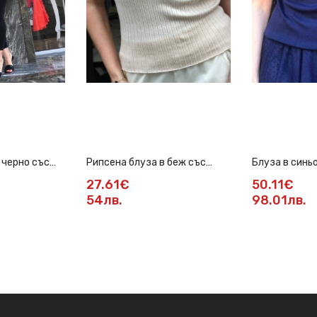
 черно със
Рипсена блуза в беж със
Блуза в синьо
златиста верижка
деколте
27.61€
50.11€
54лв.
98.01лв.