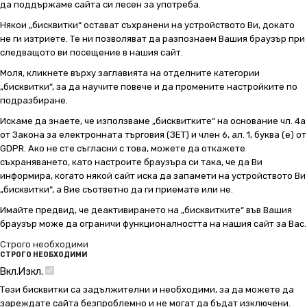
да поддържаме сайта си лесен за употреба.
Някои „бисквитки“ остават съхранени на устройството Ви, докато
не ги изтриете. Те ни позволяват да разпознаем Вашия браузър при
следващото ви посещение в нашия сайт.
Моля, кликнете върху заглавията на отделните категории
„бисквитки“, за да научите повече и да промените настройките по
подразбиране.
Искаме да знаете, че използваме „бисквитките“ на основание чл. 4а
от Закона за електронната търговия (ЗЕТ) и член 6, ал. 1, буква (е) от
GDPR. Ако не сте съгласни с това, можете да откажете
съхраняването, като настроите браузъра си така, че да Ви
информира, когато някой сайт иска да запамети на устройството Ви
„бисквитки“, а Вие съответно да ги приемате или не.
Имайте предвид, че деактивирането на „бисквитките“ във Вашия
браузър може да ограничи функционалността на нашия сайт за Вас.
Строго необходими
СТРОГО НЕОБХОДИМИ
Вкл.
Изкл.
Тези бисквитки са задължителни и необходими, за да можете да
зареждате сайта безпроблемно и не могат да бъдат изключени.