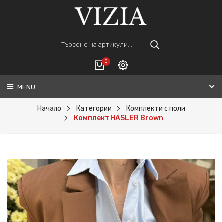
0
MENU
Вход
ВАШАТА КОЛИЧКА Е ПРАЗНА.
Регистрация
Начало
Категории
Комплекти с поли
Комплект HASLER Brown
Общо :
0€
ПОРЪЧАЙ