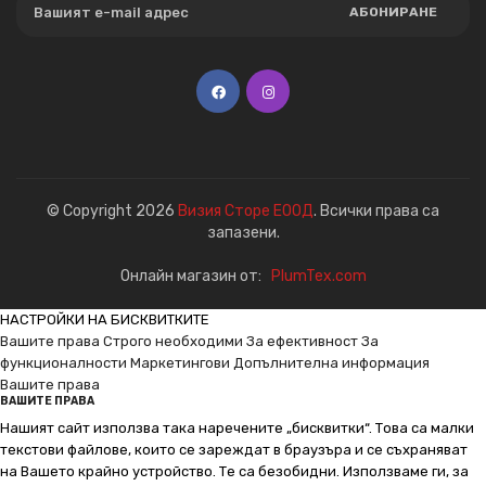
АБОНИРАНЕ
© Copyright 2026
Визия Сторе ЕООД
. Всички права са
запазени.
Онлайн магазин от:
PlumTex.com
НАСТРОЙКИ НА БИСКВИТКИТЕ
Вашите права
Строго необходими
За ефективност
За
функционалности
Маркетингови
Допълнителна информация
Вашите права
ВАШИТЕ ПРАВА
Нашият сайт използва така наречените „бисквитки“. Това са малки
текстови файлове, които се зареждат в браузъра и се съхраняват
на Вашето крайно устройство. Те са безобидни. Използваме ги, за