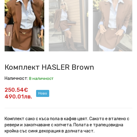
HASLER
HASLER
HASLER
HASLER
HASLER
HASLER
HASLER
HASLER
Brown
Brown
Brown
Brown
Brown
Brown
Brown
Brown
Комплект HASLER Brown
Наличност:
В наличност
250.54€
Ново
490.01лв.
Комплект сако с къса пола в кафяв цвят. Сакото е вталено с
ревери и закопчаване с копчета. Полата е трапецовидна
кройка със синя декорация в долната част.