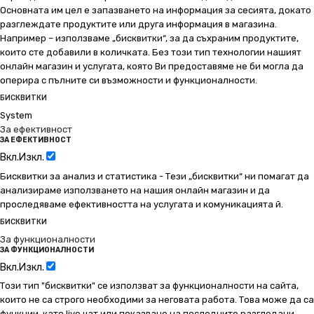
Основната им цел е запазването на информация за сесията, докато
разглеждате продуктите или друга информация в магазина.
Например – използваме „бисквитки“, за да съхраним продуктите,
които сте добавили в количката. Без този тип технологии нашият
онлайн магазин и услугата, която Ви предоставяме не би могла да
оперира с пълните си възможности и функционалности.
БИСКВИТКИ
System
За ефективност
ЗА ЕФЕКТИВНОСТ
Вкл.
Изкл.
Бисквитки за анализ и статистика - Тези „бисквитки“ ни помагат да
анализираме използването на нашия онлайн магазин и да
проследяваме ефективността на услугата и комуникацията й.
БИСКВИТКИ
За функционалности
ЗА ФУНКЦИОНАЛНОСТИ
Вкл.
Изкл.
Този тип "бисквитки" се използват за функционалности на сайта,
които не са строго необходими за неговата работа. Това може да са
функции, като live чат или показване на последните разгледани