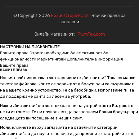
© Copyright 2026
Визия Сторе ЕООД
. Всички права са
запазени.
Онлайн магазин от:
PlumTex.com
НАСТРОЙКИ НА БИСКВИТКИТЕ
Вашите права
Строго необходими
За ефективност
За
функционалности
Маркетингови
Допълнителна информация
Вашите права
ВАШИТЕ ПРАВА
Нашият сайт използва така наречените „бисквитки“. Това са малки
текстови файлове, които се зареждат в браузъра и се съхраняват
на Вашето крайно устройство. Те са безобидни. Използваме ги, за
да поддържаме сайта си лесен за употреба.
Някои „бисквитки“ остават съхранени на устройството Ви, докато
не ги изтриете. Те ни позволяват да разпознаем Вашия браузър при
следващото ви посещение в нашия сайт.
Моля, кликнете върху заглавията на отделните категории
„бисквитки“, за да научите повече и да промените настройките по