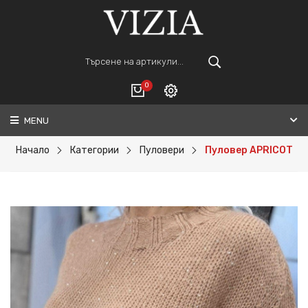
0
MENU
Вход
ВАШАТА КОЛИЧКА Е ПРАЗНА.
Регистрация
Начало
Категории
Пуловери
Пуловер APRICOT
Общо :
0€
ПОРЪЧАЙ