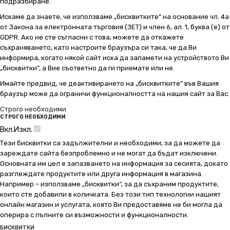
подразбиране.
Искаме да знаете, че използваме „бисквитките“ на основание чл. 4а
от Закона за електронната търговия (ЗЕТ) и член 6, ал. 1, буква (е) от
GDPR. Ако не сте съгласни с това, можете да откажете
съхраняването, като настроите браузъра си така, че да Ви
информира, когато някой сайт иска да запамети на устройството Ви
„бисквитки“, а Вие съответно да ги приемате или не.
Имайте предвид, че деактивирането на „бисквитките“ във Вашия
браузър може да ограничи функционалността на нашия сайт за Вас.
Строго необходими
СТРОГО НЕОБХОДИМИ
Вкл.
Изкл.
Тези бисквитки са задължителни и необходими, за да можете да
зареждате сайта безпроблемно и не могат да бъдат изключени.
Основната им цел е запазването на информация за сесията, докато
разглеждате продуктите или друга информация в магазина.
Например – използваме „бисквитки“, за да съхраним продуктите,
които сте добавили в количката. Без този тип технологии нашият
онлайн магазин и услугата, която Ви предоставяме не би могла да
оперира с пълните си възможности и функционалности.
БИСКВИТКИ