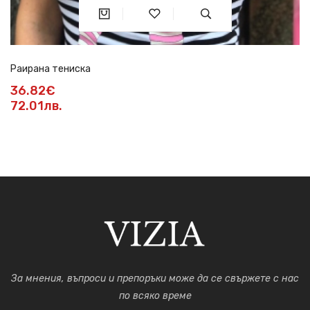
Раирана тениска
36.82€
72.01лв.
За мнения, въпроси и препоръки може да се свържете с нас
по всяко време