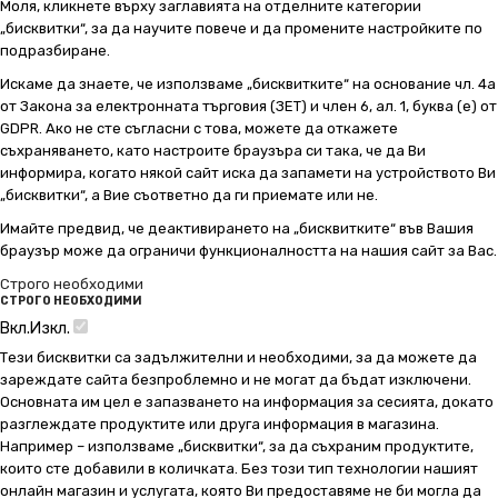
Моля, кликнете върху заглавията на отделните категории
„бисквитки“, за да научите повече и да промените настройките по
подразбиране.
Искаме да знаете, че използваме „бисквитките“ на основание чл. 4а
от Закона за електронната търговия (ЗЕТ) и член 6, ал. 1, буква (е) от
GDPR. Ако не сте съгласни с това, можете да откажете
съхраняването, като настроите браузъра си така, че да Ви
информира, когато някой сайт иска да запамети на устройството Ви
„бисквитки“, а Вие съответно да ги приемате или не.
Имайте предвид, че деактивирането на „бисквитките“ във Вашия
браузър може да ограничи функционалността на нашия сайт за Вас.
Строго необходими
СТРОГО НЕОБХОДИМИ
Вкл.
Изкл.
Тези бисквитки са задължителни и необходими, за да можете да
зареждате сайта безпроблемно и не могат да бъдат изключени.
Основната им цел е запазването на информация за сесията, докато
разглеждате продуктите или друга информация в магазина.
Например – използваме „бисквитки“, за да съхраним продуктите,
които сте добавили в количката. Без този тип технологии нашият
онлайн магазин и услугата, която Ви предоставяме не би могла да