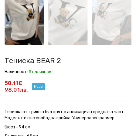
2
2
2
2
2
2
Тениска BEAR 2
Наличност:
В наличност
50.11€
Ново
98.01лв.
Тениска от трико в бял цвят с апликация в предната част.
Моделът е със свободна кройка. Универсален размер.
Бюст- 94 см