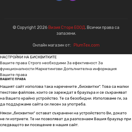
© Copyright 2026
Визия Сторе ЕООД
. Всички права са
запазени.
Онлайн магазин от:
PlumTex.com
НАСТРОЙКИ НА БИСКВИТКИТЕ
Вашите права
Строго необходими
За ефективност
За
функционалности
Маркетингови
Допълнителна информация
Вашите права
ВАШИТЕ ПРАВА
Нашият сайт използва така наречените „бисквитки“. Това са малки
текстови файлове, които се зареждат в браузъра и се съхраняват
на Вашето крайно устройство. Те са безобидни. Използваме ги, за
да поддържаме сайта си лесен за употреба.
Някои „бисквитки“ остават съхранени на устройството Ви, докато
не ги изтриете. Те ни позволяват да разпознаем Вашия браузър при
следващото ви посещение в нашия сайт.