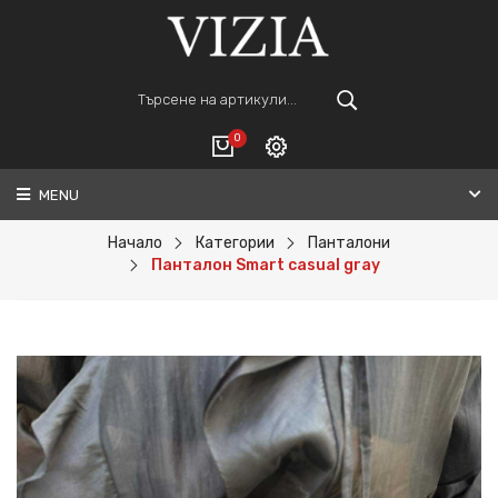
0
MENU
Вход
ВАШАТА КОЛИЧКА Е ПРАЗНА.
Регистрация
Начало
Категории
Панталони
Панталон Smart casual gray
Общо :
0€
ПОРЪЧАЙ