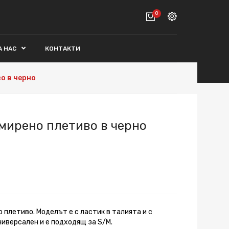
0
Вход
А НАС
КОНТАКТИ
ВАШАТА КОЛИЧКА Е ПРАЗНА.
Регистрация
о в черно
Общо :
0€
ПОРЪЧАЙ
мирено плетиво в черно
 плетиво. Моделът е с ластик в талията и с
ниверсален и е подходящ за S/M.