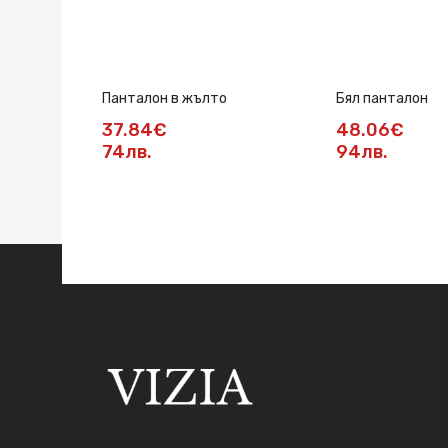
Панталон в жълто
Бял панталон
37.84€
48.06€
74лв.
94лв.