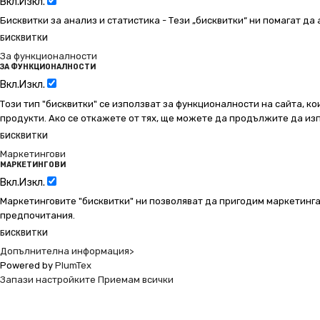
Вкл.
Изкл.
Бисквитки за анализ и статистика - Тези „бисквитки“ ни помагат д
БИСКВИТКИ
За функционалности
ЗА ФУНКЦИОНАЛНОСТИ
Вкл.
Изкл.
Този тип "бисквитки" се използват за функционалности на сайта, ко
продукти. Ако се откажете от тях, ще можете да продължите да изп
БИСКВИТКИ
Маркетингови
МАРКЕТИНГОВИ
Вкл.
Изкл.
Маркетинговите "бисквитки" ни позволяват да пригодим маркетинга
предпочитания.
БИСКВИТКИ
Допълнителна информация>
Powered by
PlumTex
Запази настройките
Приемам всички