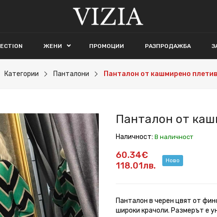
LECTION
ЖЕНИ
ПРОМОЦИИ
РАЗПРОДАЖБА
З
Категории
Панталони
Панталон от кашмирено плетив
Панталон от каш
Наличност:
В наличност
60.34€
Ново
118.01лв.
Панталон в черен цвят от фино
широки крачоли. Размерът е у