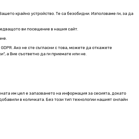
Вашето крайно устройство. Те са безобидни. Използваме ги, за да
следващото ви посещение в нашия сайт.
ане.
от GDPR. Ако не сте съгласни с това, можете да откажете
и“, а Вие съответно да ги приемате или не.
ната им цел е запазването на информация за сесията, докато
добавили в количката. Без този тип технологии нашият онлайн