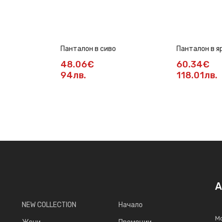
Панталон в сиво
Панталон в я
48.06€
60.34€
94лв.
118.01лв.
А
NEW COLLECTION
Начало
Мо