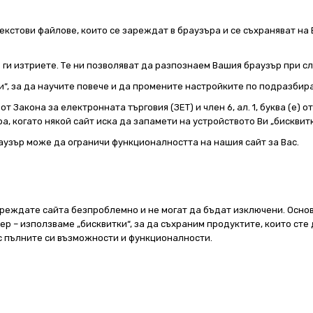
екстови файлове, които се зареждат в браузъра и се съхраняват на 
е ги изтриете. Те ни позволяват да разпознаем Вашия браузър при 
и“, за да научите повече и да промените настройките по подразбир
т Закона за електронната търговия (ЗЕТ) и член 6, ал. 1, буква (е) 
а, когато някой сайт иска да запамети на устройството Ви „бисквитк
аузър може да ограничи функционалността на нашия сайт за Вас.
реждате сайта безпроблемно и не могат да бъдат изключени. Основ
 – използваме „бисквитки“, за да съхраним продуктите, които сте 
 с пълните си възможности и функционалности.