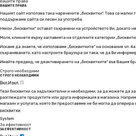
Вашите права
ВАШИТЕ ПРАВА
Нашият сайт използва така наречените „бисквитки“. Това са малки т
поддържаме сайта си лесен за употреба.
Някои „бисквитки“ остават съхранени на устройството Ви, докато н
Моля, кликнете върху заглавията на отделните категории „бисквитк
Искаме да знаете, че използваме „бисквитките“ на основание чл. 4а о
съхраняването, като настроите браузъра си така, че да Ви информир
Имайте предвид, че деактивирането на „бисквитките“ във Вашия бр
Строго необходими
СТРОГО НЕОБХОДИМИ
Вкл.
Изкл.
Тези бисквитки са задължителни и необходими, за да можете да за
разглеждате продуктите или друга информация в магазина. Например
магазин и услугата, която Ви предоставяме не би могла да оперира
БИСКВИТКИ
System
За ефективност
ЗА ЕФЕКТИВНОСТ