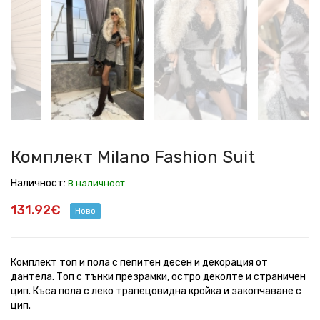
Milano
Milano
Milano
Milano
Milano
Milano
Milano
Fashion
Fashion
Fashion
Fashion
Fashion
Fashion
Fashion
Suit
Suit
Suit
Suit
Suit
Suit
Suit
Комплект Milano Fashion Suit
Наличност:
В наличност
131.92€
Ново
Комплект топ и пола с пепитен десен и декорация от
дантела. Топ с тънки презрамки, остро деколте и страничен
цип. Къса пола с леко трапецовидна кройка и закопчаване с
цип.