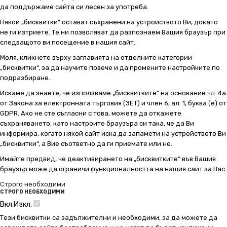
да поддържаме сайта си лесен за употреба.
Някои „бисквитки“ остават съхранени на устройството Ви, докато
не ги изтриете. Те ни позволяват да разпознаем Вашия браузър при
следващото ви посещение в нашия сайт.
Моля, кликнете върху заглавията на отделните категории
„бисквитки“, за да научите повече и да промените настройките по
подразбиране.
Искаме да знаете, че използваме „бисквитките“ на основание чл. 4а
от Закона за електронната търговия (ЗЕТ) и член 6, ал. 1, буква (е) от
GDPR. Ако не сте съгласни с това, можете да откажете
съхраняването, като настроите браузъра си така, че да Ви
информира, когато някой сайт иска да запамети на устройството Ви
„бисквитки“, а Вие съответно да ги приемате или не.
Имайте предвид, че деактивирането на „бисквитките“ във Вашия
браузър може да ограничи функционалността на нашия сайт за Вас.
Строго необходими
СТРОГО НЕОБХОДИМИ
Вкл.
Изкл.
Тези бисквитки са задължителни и необходими, за да можете да