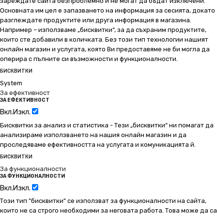
зареждате сайта безпроблемно и не могат да бъдат изключени.
Основната им цел е запазването на информация за сесията, докато
разглеждате продуктите или друга информация в магазина.
Например – използваме „бисквитки“, за да съхраним продуктите,
които сте добавили в количката. Без този тип технологии нашият
онлайн магазин и услугата, която Ви предоставяме не би могла да
оперира с пълните си възможности и функционалности.
БИСКВИТКИ
System
За ефективност
ЗА ЕФЕКТИВНОСТ
Вкл.
Изкл.
Бисквитки за анализ и статистика - Тези „бисквитки“ ни помагат да
анализираме използването на нашия онлайн магазин и да
проследяваме ефективността на услугата и комуникацията й.
БИСКВИТКИ
За функционалности
ЗА ФУНКЦИОНАЛНОСТИ
Вкл.
Изкл.
Този тип "бисквитки" се използват за функционалности на сайта,
които не са строго необходими за неговата работа. Това може да са