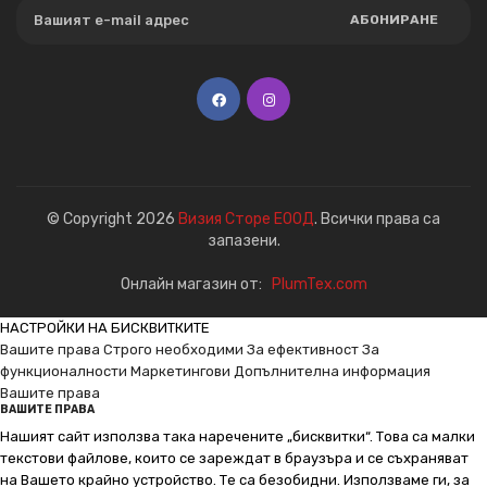
АБОНИРАНЕ
© Copyright 2026
Визия Сторе ЕООД
. Всички права са
запазени.
Онлайн магазин от:
PlumTex.com
НАСТРОЙКИ НА БИСКВИТКИТЕ
Вашите права
Строго необходими
За ефективност
За
функционалности
Маркетингови
Допълнителна информация
Вашите права
ВАШИТЕ ПРАВА
Нашият сайт използва така наречените „бисквитки“. Това са малки
текстови файлове, които се зареждат в браузъра и се съхраняват
на Вашето крайно устройство. Те са безобидни. Използваме ги, за