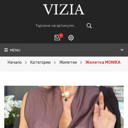
0
MENU
Вход
ВАШАТА КОЛИЧКА Е ПРАЗНА.
Регистрация
Начало
Категории
Жилетки
Жилетка MONIKA
Общо :
0€
ПОРЪЧАЙ