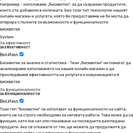
Например – използваме „бисквитки“, за да съхраним продуктите,
които сте добавили в количката. Без този тип технологии нашият
онлайн магазин и услугата, която Ви предоставяме не би могла да
оперира с пълните си възможности и функционалности.
БИСКВИТКИ
System
За ефективност
ЗА ЕФЕКТИВНОСТ
Вкл.
Изкл.
Бисквитки за анализ и статистика - Тези „бисквитки“ ни помагат да
анализираме използването на нашия онлайн магазин и да
проследяваме ефективността на услугата и комуникацията й.
БИСКВИТКИ
За функционалности
ЗА ФУНКЦИОНАЛНОСТИ
Вкл.
Изкл.
Този тип "бисквитки" се използват за функционалности на сайта,
които не са строго необходими за неговата работа. Това може да са
функции, като live чат или показване на последните разгледани
продукти. Ако се откажете от тях, ще можете да продължите да
използвате сайта, но с ограничена функционалност.