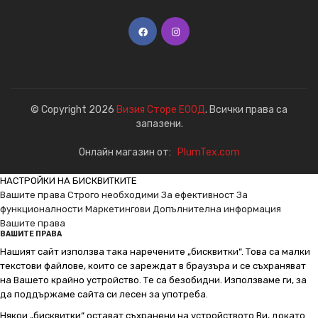
© Copyright 2026
Визия Сторе ЕООД
. Всички права са
запазени.
Онлайн магазин от:
PlumTex.com
НАСТРОЙКИ НА БИСКВИТКИТЕ
Вашите права
Строго необходими
За ефективност
За
функционалности
Маркетингови
Допълнителна информация
Вашите права
ВАШИТЕ ПРАВА
Нашият сайт използва така наречените „бисквитки“. Това са малки
текстови файлове, които се зареждат в браузъра и се съхраняват
на Вашето крайно устройство. Те са безобидни. Използваме ги, за
да поддържаме сайта си лесен за употреба.
Някои „бисквитки“ остават съхранени на устройството Ви, докато