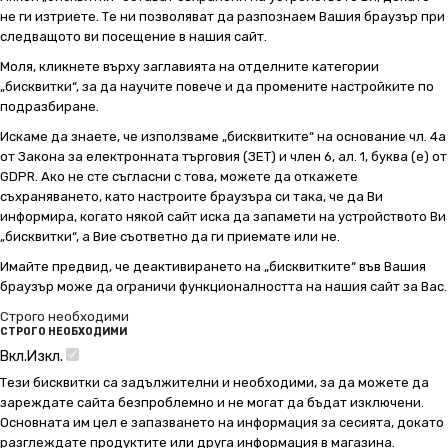
не ги изтриете. Те ни позволяват да разпознаем Вашия браузър при
следващото ви посещение в нашия сайт.
Моля, кликнете върху заглавията на отделните категории
„бисквитки“, за да научите повече и да промените настройките по
подразбиране.
Искаме да знаете, че използваме „бисквитките“ на основание чл. 4а
от Закона за електронната търговия (ЗЕТ) и член 6, ал. 1, буква (е) от
GDPR. Ако не сте съгласни с това, можете да откажете
съхраняването, като настроите браузъра си така, че да Ви
информира, когато някой сайт иска да запамети на устройството Ви
„бисквитки“, а Вие съответно да ги приемате или не.
Имайте предвид, че деактивирането на „бисквитките“ във Вашия
браузър може да ограничи функционалността на нашия сайт за Вас.
Строго необходими
СТРОГО НЕОБХОДИМИ
Вкл.
Изкл.
Тези бисквитки са задължителни и необходими, за да можете да
зареждате сайта безпроблемно и не могат да бъдат изключени.
Основната им цел е запазването на информация за сесията, докато
разглеждате продуктите или друга информация в магазина.