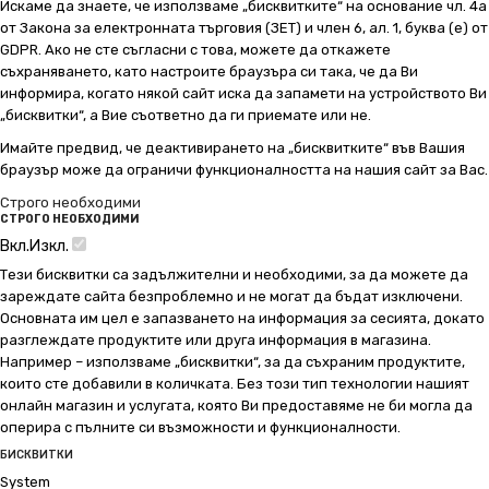
Искаме да знаете, че използваме „бисквитките“ на основание чл. 4а
от Закона за електронната търговия (ЗЕТ) и член 6, ал. 1, буква (е) от
GDPR. Ако не сте съгласни с това, можете да откажете
съхраняването, като настроите браузъра си така, че да Ви
информира, когато някой сайт иска да запамети на устройството Ви
„бисквитки“, а Вие съответно да ги приемате или не.
Имайте предвид, че деактивирането на „бисквитките“ във Вашия
браузър може да ограничи функционалността на нашия сайт за Вас.
Строго необходими
СТРОГО НЕОБХОДИМИ
Вкл.
Изкл.
Тези бисквитки са задължителни и необходими, за да можете да
зареждате сайта безпроблемно и не могат да бъдат изключени.
Основната им цел е запазването на информация за сесията, докато
разглеждате продуктите или друга информация в магазина.
Например – използваме „бисквитки“, за да съхраним продуктите,
които сте добавили в количката. Без този тип технологии нашият
онлайн магазин и услугата, която Ви предоставяме не би могла да
оперира с пълните си възможности и функционалности.
БИСКВИТКИ
System