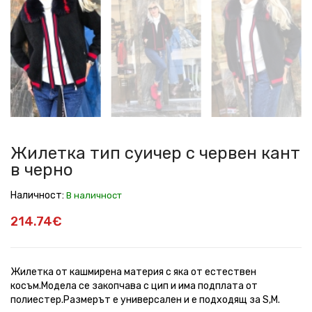
тип
тип
тип
тип
тип
тип
тип
тип
суичер
суичер
суичер
суичер
суичер
суичер
суичер
суичер
с
с
с
с
с
с
с
с
червен
червен
червен
червен
червен
червен
червен
червен
кант
кант
кант
кант
кант
кант
кант
кант
в
в
в
в
в
в
в
в
черно
черно
черно
черно
черно
черно
черно
черно
Жилетка тип суичер с червен кант
в черно
Наличност:
В наличност
214.74€
Жилетка от кашмирена материя с яка от естествен
косъм.Модела се закопчава с цип и има подплата от
полиестер.Размерът е универсален и е подходящ за S,M.