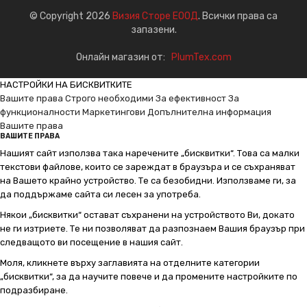
© Copyright 2026
Визия Сторе ЕООД
. Всички права са
запазени.
Онлайн магазин от:
PlumTex.com
НАСТРОЙКИ НА БИСКВИТКИТЕ
Вашите права
Строго необходими
За ефективност
За
функционалности
Маркетингови
Допълнителна информация
Вашите права
ВАШИТЕ ПРАВА
Нашият сайт използва така наречените „бисквитки“. Това са малки
текстови файлове, които се зареждат в браузъра и се съхраняват
на Вашето крайно устройство. Те са безобидни. Използваме ги, за
да поддържаме сайта си лесен за употреба.
Някои „бисквитки“ остават съхранени на устройството Ви, докато
не ги изтриете. Те ни позволяват да разпознаем Вашия браузър при
следващото ви посещение в нашия сайт.
Моля, кликнете върху заглавията на отделните категории
„бисквитки“, за да научите повече и да промените настройките по
подразбиране.