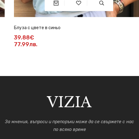
Блуза с цвете в синьо
39.88€
77.99лв.
За мнения, въпроси и препоръки може да се свържете с нас
по всяко време