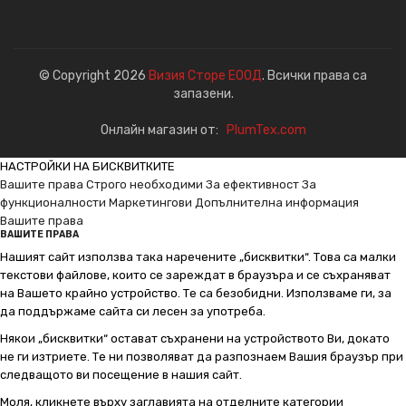
© Copyright 2026
Визия Сторе ЕООД
. Всички права са
запазени.
Онлайн магазин от:
PlumTex.com
НАСТРОЙКИ НА БИСКВИТКИТЕ
Вашите права
Строго необходими
За ефективност
За
функционалности
Маркетингови
Допълнителна информация
Вашите права
ВАШИТЕ ПРАВА
Нашият сайт използва така наречените „бисквитки“. Това са малки
текстови файлове, които се зареждат в браузъра и се съхраняват
на Вашето крайно устройство. Те са безобидни. Използваме ги, за
да поддържаме сайта си лесен за употреба.
Някои „бисквитки“ остават съхранени на устройството Ви, докато
не ги изтриете. Те ни позволяват да разпознаем Вашия браузър при
следващото ви посещение в нашия сайт.
Моля, кликнете върху заглавията на отделните категории