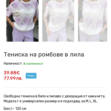
на
на
на
на
на
ромбове
ромбове
ромбове
ромбове
ромбове
в
в
в
в
в
лила
лила
лила
лила
лила
Тениска на ромбове в лила
Наличност:
В наличност
39.88€
Ново
77.99лв.
Свободна тениска в бяло и лилаво с декорация от камъчета.
Моделът е универсален размер и е подходящ за M, L, XL.
Бюст- 120 см