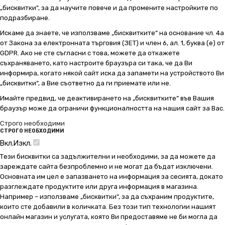
„бисквитки“, за да научите повече и да промените настройките по
подразбиране.
Искаме да знаете, че използваме „бисквитките“ на основание чл. 4а
от Закона за електронната търговия (ЗЕТ) и член 6, ал. 1, буква (е) от
GDPR. Ако не сте съгласни с това, можете да откажете
съхраняването, като настроите браузъра си така, че да Ви
информира, когато някой сайт иска да запамети на устройството Ви
„бисквитки“, а Вие съответно да ги приемате или не.
Имайте предвид, че деактивирането на „бисквитките“ във Вашия
браузър може да ограничи функционалността на нашия сайт за Вас.
Строго необходими
СТРОГО НЕОБХОДИМИ
Вкл.
Изкл.
Тези бисквитки са задължителни и необходими, за да можете да
зареждате сайта безпроблемно и не могат да бъдат изключени.
Основната им цел е запазването на информация за сесията, докато
разглеждате продуктите или друга информация в магазина.
Например – използваме „бисквитки“, за да съхраним продуктите,
които сте добавили в количката. Без този тип технологии нашият
онлайн магазин и услугата, която Ви предоставяме не би могла да