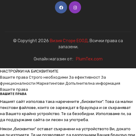
© Copyright 2026
Визия Сторе ЕООД
. Всички права са
запазени.
Онлайн магазин от:
PlumTex.com
НАСТРОЙКИ НА БИСКВИТКИТЕ
Вашите права
Строго необходими
За ефективност
За
функционалности
Маркетингови
Допълнителна информация
Вашите права
ВАШИТЕ ПРАВА
Нашият сайт използва така наречените „бисквитки“. Това са малки
текстови файлове, които се зареждат в браузъра и се съхраняват
на Вашето крайно устройство. Те са безобидни. Използваме ги, за
да поддържаме сайта си лесен за употреба.
Някои „бисквитки“ остават съхранени на устройството Ви, докато
не ги изтриете. Те ни позволяват да разпознаем Вашия браузър при