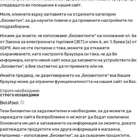
следващото ви посещение в нашия сайт.
Моля, кликнете върху заглавията на отделните категории
„бисквитки“, за да научите повече и да промените настройките по
подразбиране.
Искаме да знаете, че използваме „бисквитките“ на основание чл. 4а
от Закона за електронната търговия (ЗЕТ) и член 6, ал. 1, буква (е) от
GDPR. Ако не сте съгласни с това, можете да откажете
съхраняването, като настроите браузъра си така, че да Ви
информира, когато някой сайт иска да запамети на устройството Ви
„бисквитки“, а Вие съответно да ги приемате или не.
Имайте предвид, че деактивирането на „бисквитките“ във Вашия
браузър може да ограничи функционалността на нашия сайт за Вас.
Строго необходими
СТРОГО НЕОБХОДИМИ
Вкл.
Изкл.
Тези бисквитки са задължителни и необходими, за да можете да
зареждате сайта безпроблемно и не могат да бъдат изключени.
Основната им цел е запазването на информация за сесията, докато
разглеждате продуктите или друга информация в магазина.
Например – използваме „бисквитки“, за да съхраним продуктите,