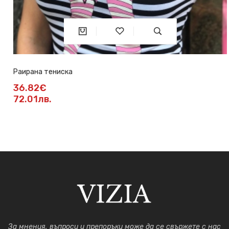
Раирана тениска
36.82€
72.01лв.
За мнения, въпроси и препоръки може да се свържете с нас