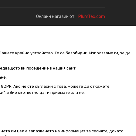
Онлайн магазин от:
PlumTex.com
Вашето крайно устройство. Те са безобидни. Използваме ги, за да
следващото ви посещение в нашия сайт.
ане.
от GDPR. Ако не сте съгласни с това, можете да откажете
и“, а Вие съответно да ги приемате или не.
ната им цел е запазването на информация за сесията, докато