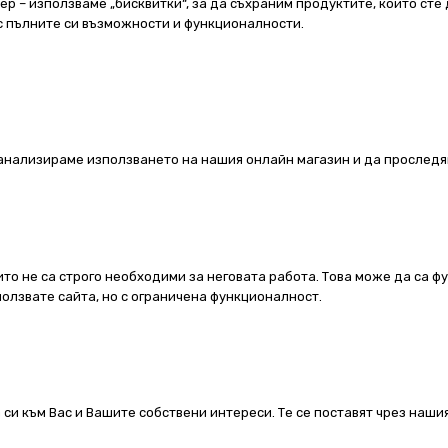
 – използваме „бисквитки“, за да съхраним продуктите, които сте 
 с пълните си възможности и функционалности.
а анализираме използването на нашия онлайн магазин и да проследя
ито не са строго необходими за неговата работа. Това може да са ф
олзвате сайта, но с ограничена функционалност.
 си към Вас и Вашите собствени интереси. Те се поставят чрез наш