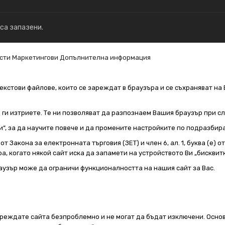
 са запазени.
сти
Маркетингови
Допълнителна информация
екстови файлове, които се зареждат в браузъра и се съхраняват на 
е ги изтриете. Те ни позволяват да разпознаем Вашия браузър при 
и“, за да научите повече и да промените настройките по подразбир
т Закона за електронната търговия (ЗЕТ) и член 6, ал. 1, буква (е) 
а, когато някой сайт иска да запамети на устройството Ви „бисквитк
аузър може да ограничи функционалността на нашия сайт за Вас.
реждате сайта безпроблемно и не могат да бъдат изключени. Основ