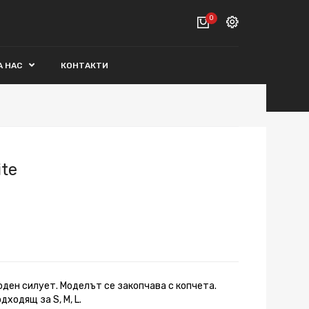
0
Вход
А НАС
КОНТАКТИ
ВАШАТА КОЛИЧКА Е ПРАЗНА.
Регистрация
Общо :
0€
ПОРЪЧАЙ
ite
ден силует. Моделът се закопчава с копчета.
ходящ за S, M, L.