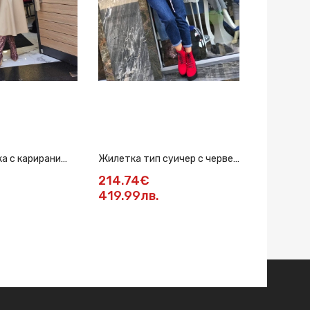
а с карирани
Жилетка тип суичер с червен
Жилетка в
кант в черно
214.74€
80.78€
419.99лв.
158лв.