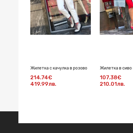
Жилетка с качулка в розово
Жилетка в сиво 
елемент
214.74€
107.38€
419.99лв.
210.01лв.