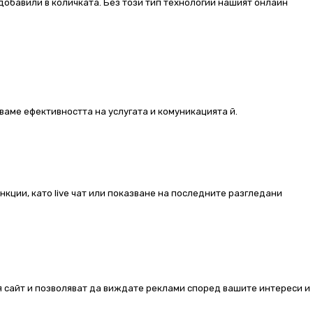
добавили в количката. Без този тип технологии нашият онлайн
ваме ефективността на услугата и комуникацията й.
ункции, като live чат или показване на последните разгледани
ия сайт и позволяват да виждате реклами според вашите интереси и