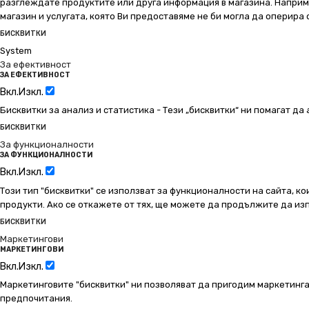
разглеждате продуктите или друга информация в магазина. Например
магазин и услугата, която Ви предоставяме не би могла да оперира
БИСКВИТКИ
System
За ефективност
ЗА ЕФЕКТИВНОСТ
Вкл.
Изкл.
Бисквитки за анализ и статистика - Тези „бисквитки“ ни помагат д
БИСКВИТКИ
За функционалности
ЗА ФУНКЦИОНАЛНОСТИ
Вкл.
Изкл.
Този тип "бисквитки" се използват за функционалности на сайта, ко
продукти. Ако се откажете от тях, ще можете да продължите да изп
БИСКВИТКИ
Маркетингови
МАРКЕТИНГОВИ
Вкл.
Изкл.
Маркетинговите "бисквитки" ни позволяват да пригодим маркетинга
предпочитания.