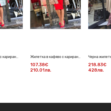
с кариран
Жилетка в кафяво с карирани
Черна жилетк
елементи
мотиви
107.38€
218.83€
210.01лв.
428лв.