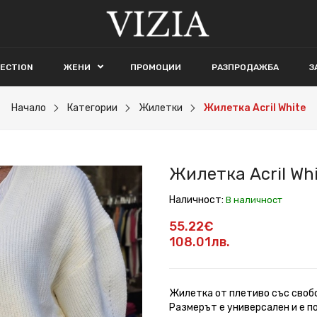
LECTION
ЖЕНИ
ПРОМОЦИИ
РАЗПРОДАЖБА
З
Начало
Категории
Жилетки
Жилетка Acril White
Жилетка Acril Wh
Наличност:
В наличност
55.22€
108.01лв.
Жилетка от плетиво със свобо
Размерът е универсален и е под