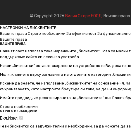
© Copyright 2026
Визия Сторе ЕООД
. Всички права
НАСТРОЙКИ НА БИСКВИТКИТЕ
Вашите права
Строго необходими
За ефективност
За функционално
Вашите права
ВАШИТЕ ПРАВА
Нашият сайт използва така наречените „бисквитки“. Това са малки т
поддържаме сайта си лесен за употреба.
Някои „бисквитки“ остават съхранени на устройството Ви, докато н
Моля, кликнете върху заглавията на отделните категории „бисквитк
Искаме да знаете, че използваме „бисквитките“ на основание чл. 4а о
съхраняването, като настроите браузъра си така, че да Ви информир
Имайте предвид, че деактивирането на „бисквитките“ във Вашия бр
Строго необходими
СТРОГО НЕОБХОДИМИ
Вкл.
Изкл.
Тези бисквитки са задължителни и необходими, за да можете да за