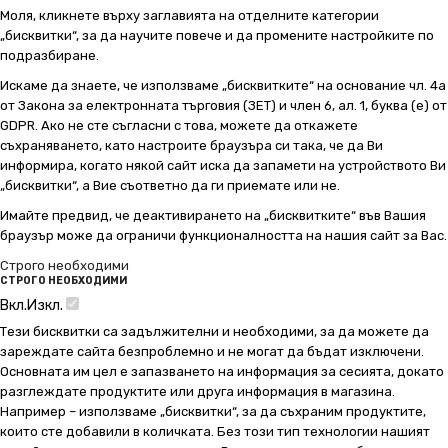
Моля, кликнете върху заглавията на отделните категории
„бисквитки“, за да научите повече и да промените настройките по
подразбиране.
Искаме да знаете, че използваме „бисквитките“ на основание чл. 4а
от Закона за електронната търговия (ЗЕТ) и член 6, ал. 1, буква (е) от
GDPR. Ако не сте съгласни с това, можете да откажете
съхраняването, като настроите браузъра си така, че да Ви
информира, когато някой сайт иска да запамети на устройството Ви
„бисквитки“, а Вие съответно да ги приемате или не.
Имайте предвид, че деактивирането на „бисквитките“ във Вашия
браузър може да ограничи функционалността на нашия сайт за Вас.
Строго необходими
СТРОГО НЕОБХОДИМИ
Вкл.
Изкл.
Тези бисквитки са задължителни и необходими, за да можете да
зареждате сайта безпроблемно и не могат да бъдат изключени.
Основната им цел е запазването на информация за сесията, докато
разглеждате продуктите или друга информация в магазина.
Например – използваме „бисквитки“, за да съхраним продуктите,
които сте добавили в количката. Без този тип технологии нашият