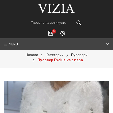
0
MENU
Вход
ВАШАТА КОЛИЧКА Е ПРАЗНА.
Регистрация
Начало
Категории
Пуловери
Пуловер Exclusive с пера
Общо :
0€
ПОРЪЧАЙ