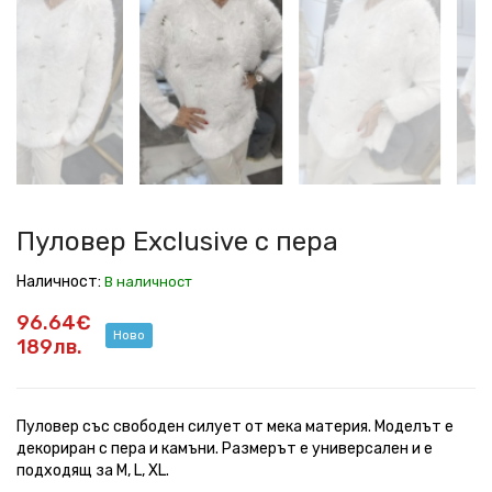
Exclusive
Exclusive
Exclusive
Exclusive
Exclusive
с
с
с
с
с
пера
пера
пера
пера
пера
Пуловер Exclusive с пера
Наличност:
В наличност
96.64€
Ново
189лв.
Пуловер със свободен силует от мека материя. Моделът е
декориран с пера и камъни. Размерът е универсален и е
подходящ за M, L, XL.