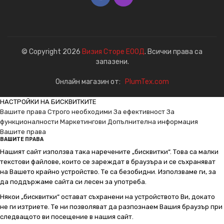
© Copyright 2026
Визия Сторе ЕООД
. Всички права са
запазени.
Онлайн магазин от:
PlumTex.com
НАСТРОЙКИ НА БИСКВИТКИТЕ
Вашите права
Строго необходими
За ефективност
За
функционалности
Маркетингови
Допълнителна информация
Вашите права
ВАШИТЕ ПРАВА
Нашият сайт използва така наречените „бисквитки“. Това са малки
текстови файлове, които се зареждат в браузъра и се съхраняват
на Вашето крайно устройство. Те са безобидни. Използваме ги, за
да поддържаме сайта си лесен за употреба.
Някои „бисквитки“ остават съхранени на устройството Ви, докато
не ги изтриете. Те ни позволяват да разпознаем Вашия браузър при
следващото ви посещение в нашия сайт.