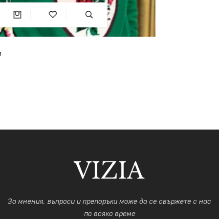
Раиран пуловер с черешки
75.67€
148лв.
За мнения, въпроси и препоръки може да се свържете с нас
по всяко време