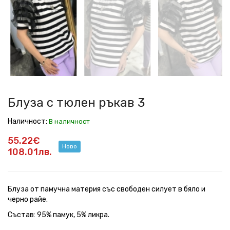
тюлен
тюлен
тюлен
тюлен
тюлен
тюлен
ръкав
ръкав
ръкав
ръкав
ръкав
ръкав
3
3
3
3
3
3
Блуза с тюлен ръкав 3
Наличност:
В наличност
55.22€
Ново
108.01лв.
Блуза от памучна материя със свободен силует в бяло и
черно райе.
Състав: 95% памук, 5% ликра.