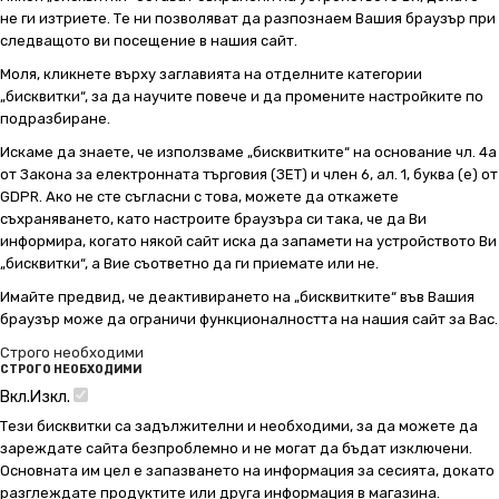
не ги изтриете. Те ни позволяват да разпознаем Вашия браузър при
следващото ви посещение в нашия сайт.
Моля, кликнете върху заглавията на отделните категории
„бисквитки“, за да научите повече и да промените настройките по
подразбиране.
Искаме да знаете, че използваме „бисквитките“ на основание чл. 4а
от Закона за електронната търговия (ЗЕТ) и член 6, ал. 1, буква (е) от
GDPR. Ако не сте съгласни с това, можете да откажете
съхраняването, като настроите браузъра си така, че да Ви
информира, когато някой сайт иска да запамети на устройството Ви
„бисквитки“, а Вие съответно да ги приемате или не.
Имайте предвид, че деактивирането на „бисквитките“ във Вашия
браузър може да ограничи функционалността на нашия сайт за Вас.
Строго необходими
СТРОГО НЕОБХОДИМИ
Вкл.
Изкл.
Тези бисквитки са задължителни и необходими, за да можете да
зареждате сайта безпроблемно и не могат да бъдат изключени.
Основната им цел е запазването на информация за сесията, докато
разглеждате продуктите или друга информация в магазина.