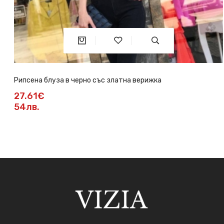
Рипсена блуза в черно със златна верижка
27.61€
54лв.