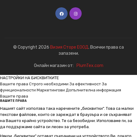
© Copyright 2026
Визия Сторе ЕООД
. Всички права са
запазени.
Онлайн магазин от:
PlumTex.com
НАСТРОЙКИ НА БИСКВИТКИТЕ
Вашите права
Строго необходими
За ефективност
За
функционалности
Маркетингови
Допълнителна информация
Вашите права
ВАШИТЕ ПРАВА
Нашият сайт използва така наречените „бисквитки“. Това са малки
текстови файлове, които се зареждат в браузъра и се съхраняват
на Вашето крайно устройство. Те са безобидни. Използваме ги, за
да поддържаме сайта си лесен за употреба.
Някои „бисквитки“ остават съхранени на устройството Ви, докато