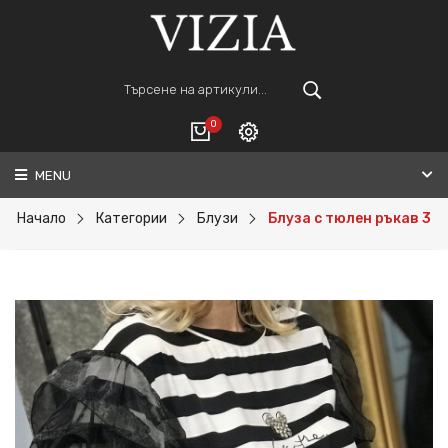
0
MENU
Вход
ВАШАТА КОЛИЧКА Е ПРАЗНА.
Регистрация
Начало
Категории
Блузи
Блуза с тюлен ръкав 3
Общо :
0€
ПОРЪЧАЙ