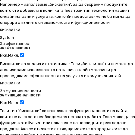
Например – използваме „бисквитки“, за да съхраним продуктите,
които сте добавили в количката. Без този тип технологии нашият
онлайн магазин и услугата, която Ви предоставяме не би могла да
оперира с пълните си възможности и функционалности.
БИСКВИТКИ
System
За ефективност
ЗА ЕФЕКТИВНОСТ
Вкл.
Изкл.
Бисквитки за анализ и статистика - Тези „бисквитки“ ни помагат да
анализираме използването на нашия онлайн магазин и да
проследяваме ефективността на услугата и комуникацията й.
БИСКВИТКИ
За функционалности
ЗА ФУНКЦИОНАЛНОСТИ
Вкл.
Изкл.
Този тип "бисквитки" се използват за функционалности на сайта,
които не са строго необходими за неговата работа. Това може да са
функции, като live чат или показване на последните разгледани
продукти. Ако се откажете от тях, ще можете да продължите да
използвате сайта, но с ограничена функционалност.