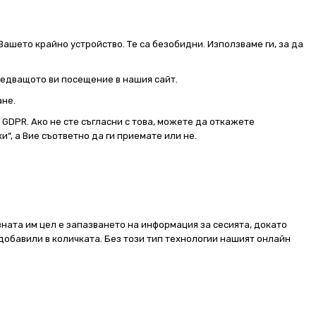
Вашето крайно устройство. Те са безобидни. Използваме ги, за да
следващото ви посещение в нашия сайт.
ане.
от GDPR. Ако не сте съгласни с това, можете да откажете
и“, а Вие съответно да ги приемате или не.
ната им цел е запазването на информация за сесията, докато
добавили в количката. Без този тип технологии нашият онлайн