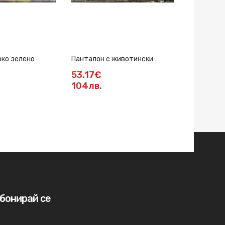
рко зелено
Панталон с животински
Панталон в
принт
53.17€
32.72€
104лв.
64лв.
бонирай се