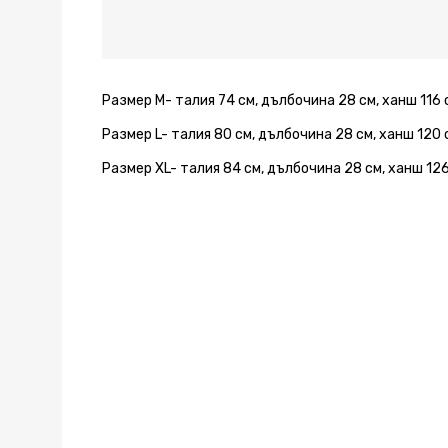
със
със
със
със
със
син
син
син
син
син
кант
кант
кант
кант
кант
Размер M- талия 74 см, дълбочина 28 см, ханш 116 
Размер L- талия 80 см, дълбочина 28 см, ханш 120 
Размер XL- талия 84 см, дълбочина 28 см, ханш 126