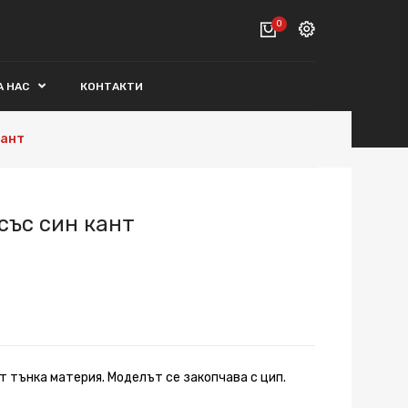
0
Вход
А НАС
КОНТАКТИ
ВАШАТА КОЛИЧКА Е ПРАЗНА.
Регистрация
кант
Общо :
0€
ПОРЪЧАЙ
със син кант
т тънка материя. Моделът се закопчава с цип.