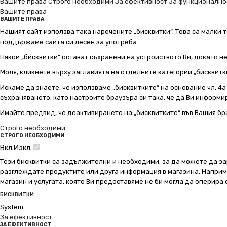
Вашите права
Строго необходими
За ефективност
За функционално
Вашите права
ВАШИТЕ ПРАВА
Нашият сайт използва така наречените „бисквитки“. Това са малки т
поддържаме сайта си лесен за употреба.
Някои „бисквитки“ остават съхранени на устройството Ви, докато н
Моля, кликнете върху заглавията на отделните категории „бисквитк
Искаме да знаете, че използваме „бисквитките“ на основание чл. 4а о
съхраняването, като настроите браузъра си така, че да Ви информир
Имайте предвид, че деактивирането на „бисквитките“ във Вашия бр
Строго необходими
СТРОГО НЕОБХОДИМИ
Вкл.
Изкл.
Тези бисквитки са задължителни и необходими, за да можете да за
разглеждате продуктите или друга информация в магазина. Например
магазин и услугата, която Ви предоставяме не би могла да оперира
БИСКВИТКИ
System
За ефективност
ЗА ЕФЕКТИВНОСТ