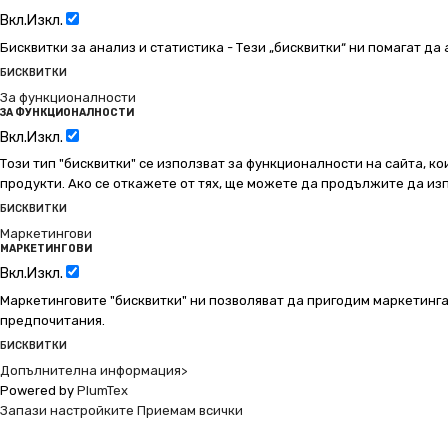
Вкл.
Изкл.
Бисквитки за анализ и статистика - Тези „бисквитки“ ни помагат д
БИСКВИТКИ
За функционалности
ЗА ФУНКЦИОНАЛНОСТИ
Вкл.
Изкл.
Този тип "бисквитки" се използват за функционалности на сайта, ко
продукти. Ако се откажете от тях, ще можете да продължите да изп
БИСКВИТКИ
Маркетингови
МАРКЕТИНГОВИ
Вкл.
Изкл.
Маркетинговите "бисквитки" ни позволяват да пригодим маркетинга
предпочитания.
БИСКВИТКИ
Допълнителна информация>
Powered by
PlumTex
Запази настройките
Приемам всички