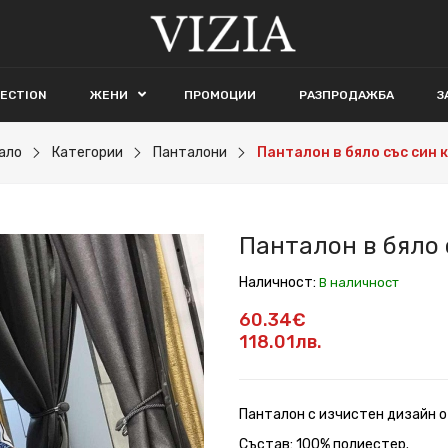
LECTION
ЖЕНИ
ПРОМОЦИИ
РАЗПРОДАЖБА
З
ало
Категории
Панталони
Панталон в бяло със син 
Панталон в бяло 
Наличност:
В наличност
60.34€
118.01лв.
Панталон с изчистен дизайн о
Състав: 100% полиестер.