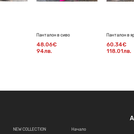
Панталон в сиво
Панталон в я
48.06€
60.34€
94лв.
118.01лв.
А
NEW COLLECTION
Начало