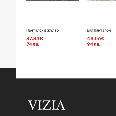
Панталон в жълто
Бял панталон
37.84€
48.06€
74лв.
94лв.