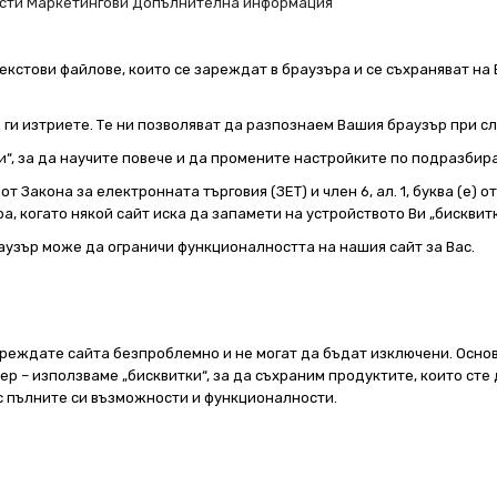
сти
Маркетингови
Допълнителна информация
екстови файлове, които се зареждат в браузъра и се съхраняват на 
е ги изтриете. Те ни позволяват да разпознаем Вашия браузър при 
и“, за да научите повече и да промените настройките по подразбир
т Закона за електронната търговия (ЗЕТ) и член 6, ал. 1, буква (е) 
а, когато някой сайт иска да запамети на устройството Ви „бисквитк
аузър може да ограничи функционалността на нашия сайт за Вас.
реждате сайта безпроблемно и не могат да бъдат изключени. Основ
 – използваме „бисквитки“, за да съхраним продуктите, които сте 
 с пълните си възможности и функционалности.