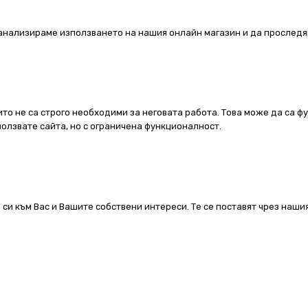
а анализираме използването на нашия онлайн магазин и да проследя
ито не са строго необходими за неговата работа. Това може да са ф
олзвате сайта, но с ограничена функционалност.
 си към Вас и Вашите собствени интереси. Те се поставят чрез наш