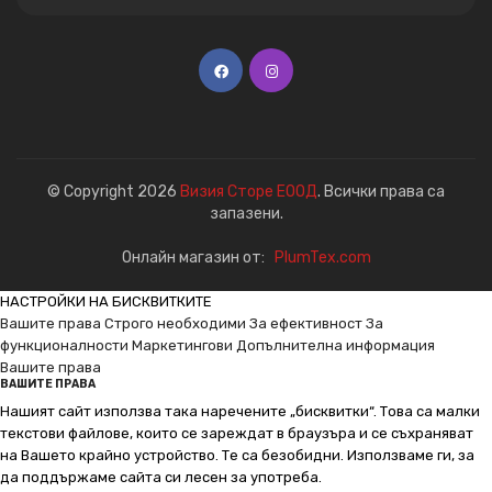
© Copyright 2026
Визия Сторе ЕООД
. Всички права са
запазени.
Онлайн магазин от:
PlumTex.com
НАСТРОЙКИ НА БИСКВИТКИТЕ
Вашите права
Строго необходими
За ефективност
За
функционалности
Маркетингови
Допълнителна информация
Вашите права
ВАШИТЕ ПРАВА
Нашият сайт използва така наречените „бисквитки“. Това са малки
текстови файлове, които се зареждат в браузъра и се съхраняват
на Вашето крайно устройство. Те са безобидни. Използваме ги, за
да поддържаме сайта си лесен за употреба.