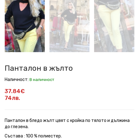
в
в
в
в
в
в
жълто
жълто
жълто
жълто
жълто
жълто
Панталон в жълто
Наличност:
В наличност
37.84€
74лв.
Панталон в бледо жълт цвят с кройка по тялото и дължина
до глезена.
Състава : 100 % полиестер.