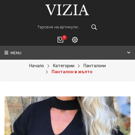
0
MENU
Вход
ВАШАТА КОЛИЧКА Е ПРАЗНА.
Регистрация
Начало
Категории
Панталони
Панталон в жълто
Общо :
0€
ПОРЪЧАЙ