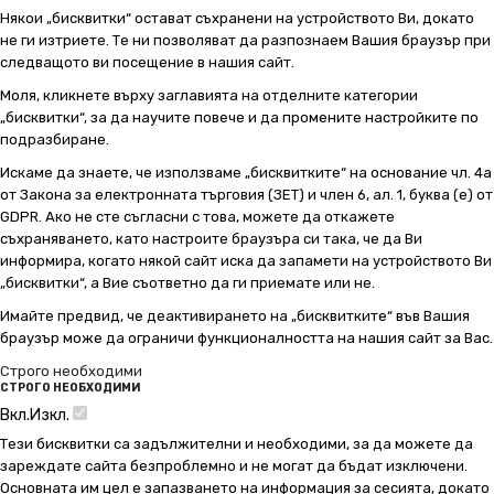
Някои „бисквитки“ остават съхранени на устройството Ви, докато
не ги изтриете. Те ни позволяват да разпознаем Вашия браузър при
следващото ви посещение в нашия сайт.
Моля, кликнете върху заглавията на отделните категории
„бисквитки“, за да научите повече и да промените настройките по
подразбиране.
Искаме да знаете, че използваме „бисквитките“ на основание чл. 4а
от Закона за електронната търговия (ЗЕТ) и член 6, ал. 1, буква (е) от
GDPR. Ако не сте съгласни с това, можете да откажете
съхраняването, като настроите браузъра си така, че да Ви
информира, когато някой сайт иска да запамети на устройството Ви
„бисквитки“, а Вие съответно да ги приемате или не.
Имайте предвид, че деактивирането на „бисквитките“ във Вашия
браузър може да ограничи функционалността на нашия сайт за Вас.
Строго необходими
СТРОГО НЕОБХОДИМИ
Вкл.
Изкл.
Тези бисквитки са задължителни и необходими, за да можете да
зареждате сайта безпроблемно и не могат да бъдат изключени.
Основната им цел е запазването на информация за сесията, докато