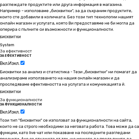
разглеждате продуктите или друга информация в магазина.
Например – използваме „бисквитки“, за да съхраним продуктите,
които сте добавили в количката. Без този тип технологии нашият
онлайн магазин и услугата, която Ви предоставяме не би могла да
оперира с пълните си възможности и функционалности.
БИСКВИТКИ
System
За ефективност
ЗА ЕФЕКТИВНОСТ
Вкл.
Изкл.
Бисквитки за анализ и статистика - Тези „бисквитки“ ни помагат да
анализираме използването на нашия онлайн магазин и да
проследяваме ефективността на услугата и комуникацията й.
БИСКВИТКИ
За функционалности
ЗА ФУНКЦИОНАЛНОСТИ
Вкл.
Изкл.
Този тип "бисквитки" се използват за функционалности на сайта,
които не са строго необходими за неговата работа. Това може да са
функции, като live чат или показване на последните разгледани
продукти. Ако се откажете от тях, ще можете да продължите да