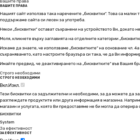
Вашите права
ВАШИТЕ ПРАВА
Нашият сайт използва така наречените „бисквитки“. Това са малки т
поддържаме сайта си лесен за употреба.
Някои „бисквитки“ остават съхранени на устройството Ви, докато н
Моля, кликнете върху заглавията на отделните категории „бисквитк
Искаме да знаете, че използваме „бисквитките“ на основание чл. 4а о
съхраняването, като настроите браузъра си така, че да Ви информир
Имайте предвид, че деактивирането на „бисквитките“ във Вашия бр
Строго необходими
СТРОГО НЕОБХОДИМИ
Вкл.
Изкл.
Тези бисквитки са задължителни и необходими, за да можете да за
разглеждате продуктите или друга информация в магазина. Например
магазин и услугата, която Ви предоставяме не би могла да оперира
БИСКВИТКИ
System
За ефективност
ЗА ЕФЕКТИВНОСТ