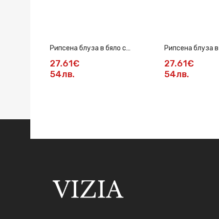
Рипсена блуза в бяло с
Рипсена блуза в
златна верижка
златна верижка
27.61€
27.61€
54лв.
54лв.