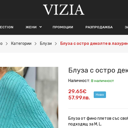
LECTION
ЖЕНИ
ПРОМОЦИИ
РАЗПРОДАЖБА
З
ло
Категории
Блузи
Блуза с остро деколте в лазуре
Блуза с остро де
Наличност:
В наличност
29.65€
Ново
57.99лв.
Блуза от фино плетов със сво
подходящ за M, L.