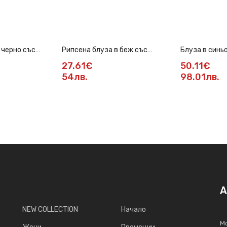
 черно със
Рипсена блуза в беж със
Блуза в синьо
златиста верижка
деколте
27.61€
50.11€
54лв.
98.01лв.
А
NEW COLLECTION
Начало
Мо