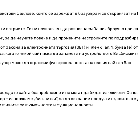
екстови файлове, които се зареждат в браузъра и се съхраняват на 
е ги изтриете. Те ни позволяват да разпознаем Вашия браузър при 
и“, за да научите повече и да промените настройките по подразбир
т Закона за електронната търговия (ЗЕТ) и член 6, ал. 1, буква (е) 
а, когато някой сайт иска да запамети на устройството Ви „бисквитк
аузър може да ограничи функционалността на нашия сайт за Вас.
реждате сайта безпроблемно и не могат да бъдат изключени. Основ
 – използваме „бисквитки“, за да съхраним продуктите, които сте 
 с пълните си възможности и функционалности.