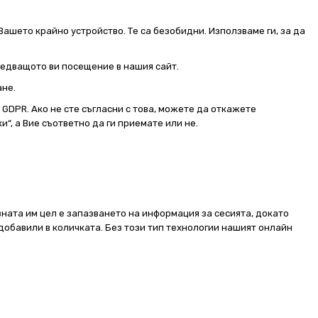
Вашето крайно устройство. Те са безобидни. Използваме ги, за да
следващото ви посещение в нашия сайт.
ане.
от GDPR. Ако не сте съгласни с това, можете да откажете
и“, а Вие съответно да ги приемате или не.
ната им цел е запазването на информация за сесията, докато
добавили в количката. Без този тип технологии нашият онлайн