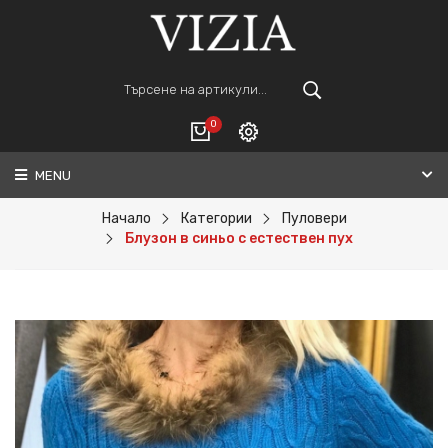
0
MENU
Вход
ВАШАТА КОЛИЧКА Е ПРАЗНА.
Регистрация
Начало
Категории
Пуловери
Блузон в синьо с естествен пух
Общо :
0€
ПОРЪЧАЙ