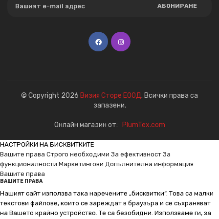
АБОНИРАНЕ
© Copyright 2026
Визия Сторе ЕООД
. Всички права са
запазени.
Онлайн магазин от:
PlumTex.com
НАСТРОЙКИ НА БИСКВИТКИТЕ
Вашите права
Строго необходими
За ефективност
За
функционалности
Маркетингови
Допълнителна информация
Вашите права
ВАШИТЕ ПРАВА
Нашият сайт използва така наречените „бисквитки“. Това са малки
текстови файлове, които се зареждат в браузъра и се съхраняват
на Вашето крайно устройство. Те са безобидни. Използваме ги, за