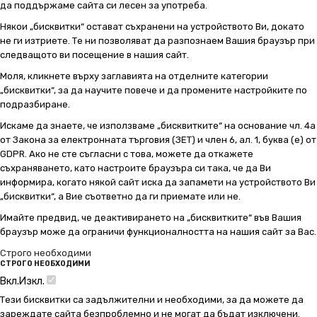
да поддържаме сайта си лесен за употреба.
Някои „бисквитки“ остават съхранени на устройството Ви, докато
не ги изтриете. Те ни позволяват да разпознаем Вашия браузър при
следващото ви посещение в нашия сайт.
Моля, кликнете върху заглавията на отделните категории
„бисквитки“, за да научите повече и да промените настройките по
подразбиране.
Искаме да знаете, че използваме „бисквитките“ на основание чл. 4а
от Закона за електронната търговия (ЗЕТ) и член 6, ал. 1, буква (е) от
GDPR. Ако не сте съгласни с това, можете да откажете
съхраняването, като настроите браузъра си така, че да Ви
информира, когато някой сайт иска да запамети на устройството Ви
„бисквитки“, а Вие съответно да ги приемате или не.
Имайте предвид, че деактивирането на „бисквитките“ във Вашия
браузър може да ограничи функционалността на нашия сайт за Вас.
Строго необходими
СТРОГО НЕОБХОДИМИ
Вкл.
Изкл.
Тези бисквитки са задължителни и необходими, за да можете да
зареждате сайта безпроблемно и не могат да бъдат изключени.