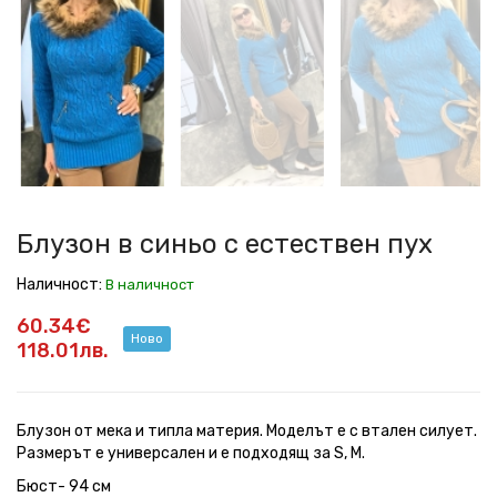
в
в
в
в
в
в
синьо
синьо
синьо
синьо
синьо
синьо
с
с
с
с
с
с
естествен
естествен
естествен
естествен
естествен
естествен
пух
пух
пух
пух
пух
пух
Блузон в синьо с естествен пух
Наличност:
В наличност
60.34€
Ново
118.01лв.
Блузон от мека и типла материя. Моделът е с втален силует.
Размерът е универсален и е подходящ за S, M.
Бюст- 94 см