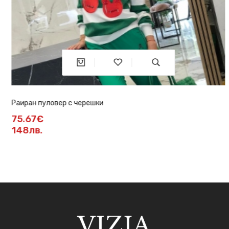
Раиран пуловер с черешки
75.67€
148лв.