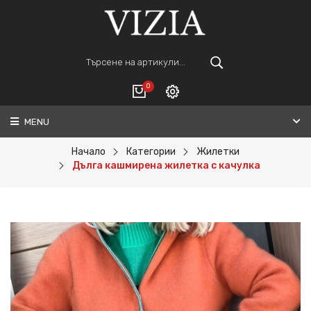
0
MENU
Вход
ВАШАТА КОЛИЧКА Е ПРАЗНА.
Регистрация
Начало
Категории
Жилетки
Дълга кашмирена жилетка с качулка
Общо :
0€
ПОРЪЧАЙ