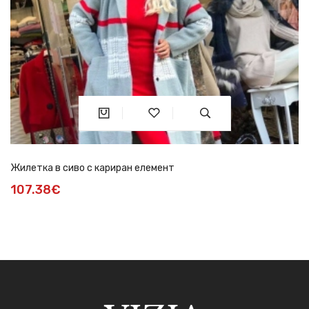
Жилетка в сиво с кариран елемент
107.38€