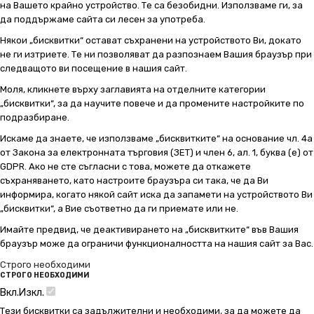
на Вашето крайно устройство. Те са безобидни. Използваме ги, за
да поддържаме сайта си лесен за употреба.
Някои „бисквитки“ остават съхранени на устройството Ви, докато
не ги изтриете. Те ни позволяват да разпознаем Вашия браузър при
следващото ви посещение в нашия сайт.
Моля, кликнете върху заглавията на отделните категории
„бисквитки“, за да научите повече и да промените настройките по
подразбиране.
Искаме да знаете, че използваме „бисквитките“ на основание чл. 4а
от Закона за електронната търговия (ЗЕТ) и член 6, ал. 1, буква (е) от
GDPR. Ако не сте съгласни с това, можете да откажете
съхраняването, като настроите браузъра си така, че да Ви
информира, когато някой сайт иска да запамети на устройството Ви
„бисквитки“, а Вие съответно да ги приемате или не.
Имайте предвид, че деактивирането на „бисквитките“ във Вашия
браузър може да ограничи функционалността на нашия сайт за Вас.
Строго необходими
СТРОГО НЕОБХОДИМИ
Вкл.
Изкл.
Тези бисквитки са задължителни и необходими, за да можете да