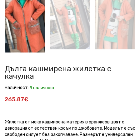
кашмирена
кашмирена
кашмирена
кашмирена
с
с
жилетка
жилетка
жилетка
жилетка
качулка
качулка
с
с
с
с
качулка
качулка
качулка
качулка
Дълга кашмирена жилетка с
качулка
Наличност:
В наличност
265.87€
Жилетка от мека кашмирена материя в оранжерв цвят с
декорация от естествен косъм по джобовете. Моделът е със
свободен силует без закопчаване. Размерът е универсален