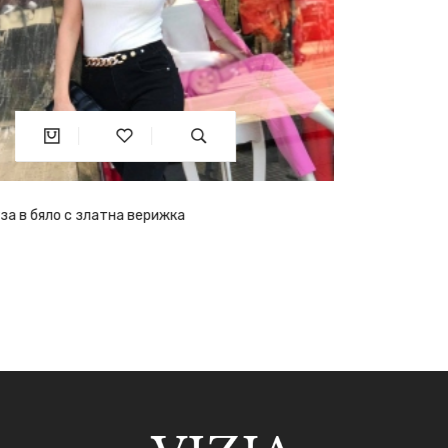
Рипсена блуза в черно със златна верижка
27.61€
54лв.