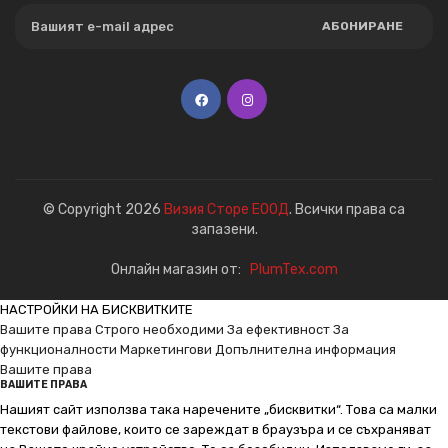
АБОНИРАНЕ
© Copyright 2026
Визия Сторе ЕООД
. Всички права са
запазени.
Онлайн магазин от:
PlumTex.com
НАСТРОЙКИ НА БИСКВИТКИТЕ
Вашите права
Строго необходими
За ефективност
За
функционалности
Маркетингови
Допълнителна информация
Вашите права
ВАШИТЕ ПРАВА
Нашият сайт използва така наречените „бисквитки“. Това са малки
текстови файлове, които се зареждат в браузъра и се съхраняват