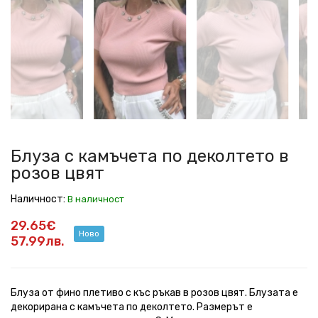
с
с
с
с
с
камъчета
камъчета
камъчета
камъчета
камъчета
по
по
по
по
по
деколтето
деколтето
деколтето
деколтето
деколтето
в
в
в
в
в
розов
розов
розов
розов
розов
цвят
цвят
цвят
цвят
цвят
Блуза с камъчета по деколтето в
розов цвят
Наличност:
В наличност
29.65€
Ново
57.99лв.
Блуза от фино плетиво с къс ръкав в розов цвят. Блузата е
декорирана с камъчета по деколтето. Размерът е