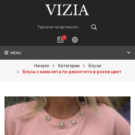
0
MENU
Вход
ВАШАТА КОЛИЧКА Е ПРАЗНА.
Регистрация
Начало
Категории
Блузи
Блуза с камъчета по деколтето в розов цвят
Общо :
0€
ПОРЪЧАЙ