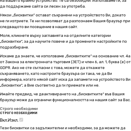
на Вашето крайно устройство. Те са безобидни. Използваме ги, за
да поддържаме сайта си лесен за употреба.
Някои „бисквитки“ остават съхранени на устройството Ви, докато
не ги изтриете. Те ни позволяват да разпознаем Вашия браузър при
следващото ви посещение в нашия сайт.
Моля, кликнете върху заглавията на отделните категории
„бисквитки“, за да научите повече и да промените настройките по
подразбиране.
Искаме да знаете, че използваме „бисквитките“ на основание чл. 4а
от Закона за електронната търговия (ЗЕТ) и член 6, ал. 1, буква (е) от
GDPR. Ако не сте съгласни с това, можете да откажете
съхраняването, като настроите браузъра си така, че да Ви
информира, когато някой сайт иска да запамети на устройството Ви
„бисквитки“, а Вие съответно да ги приемате или не.
Имайте предвид, че деактивирането на „бисквитките“ във Вашия
браузър може да ограничи функционалността на нашия сайт за Вас.
Строго необходими
СТРОГО НЕОБХОДИМИ
Вкл.
Изкл.
Тези бисквитки са задължителни и необходими, за да можете да