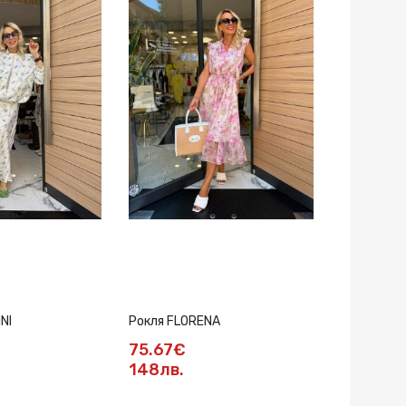
NI
Рокля FLORENA
Рокля Emel
75.67€
137.03€
148лв.
268лв.