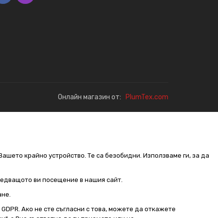
Онлайн магазин от:
PlumTex.com
Вашето крайно устройство. Те са безобидни. Използваме ги, за да
следващото ви посещение в нашия сайт.
ане.
от GDPR. Ако не сте съгласни с това, можете да откажете