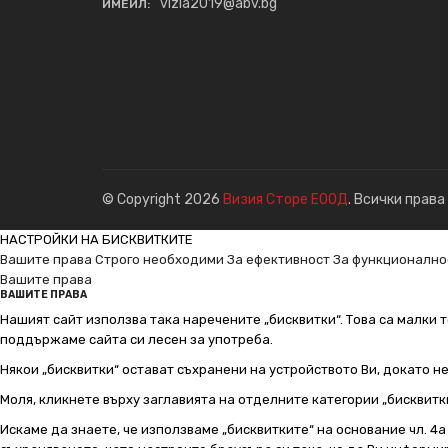
vizia2019@abv.bg
ИМЕЙЛ:
© Copyright 2026
Визия Сторе ЕООД
. Всички права
НАСТРОЙКИ НА БИСКВИТКИТЕ
Вашите права
Строго необходими
За ефективност
За функционално
Вашите права
ВАШИТЕ ПРАВА
Нашият сайт използва така наречените „бисквитки“. Това са малки т
поддържаме сайта си лесен за употреба.
Някои „бисквитки“ остават съхранени на устройството Ви, докато н
Моля, кликнете върху заглавията на отделните категории „бисквитк
Искаме да знаете, че използваме „бисквитките“ на основание чл. 4а о