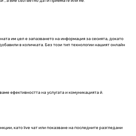
и“, а Вие съответно да ги приемате или не.
ната им цел е запазването на информация за сесията, докато
добавили в количката. Без този тип технологии нашият онлайн
ваме ефективността на услугата и комуникацията й.
ункции, като live чат или показване на последните разгледани