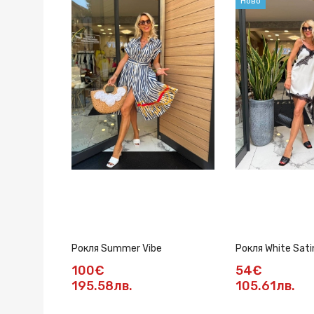
Ново
Рокля Summer Vibe
Рокля White Sati
100€
54€
195.58лв.
105.61лв.