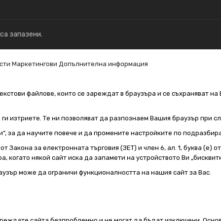
 са запазени.
сти
Маркетингови
Допълнителна информация
екстови файлове, които се зареждат в браузъра и се съхраняват на 
е ги изтриете. Те ни позволяват да разпознаем Вашия браузър при 
и“, за да научите повече и да промените настройките по подразбир
т Закона за електронната търговия (ЗЕТ) и член 6, ал. 1, буква (е) 
а, когато някой сайт иска да запамети на устройството Ви „бисквитк
аузър може да ограничи функционалността на нашия сайт за Вас.
реждате сайта безпроблемно и не могат да бъдат изключени. Основ