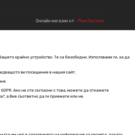
Онлайн магазин от:
PlumTex.com
Вашето крайно устройство. Те са безобидни. Използваме ги, за да
следващото ви посещение в нашия сайт.
ане.
от GDPR. Ако не сте съгласни с това, можете да откажете
и“, а Вие съответно да ги приемате или не.
ната им цел е запазването на информация за сесията, докато