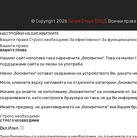
© Copyright 2026
Визия Сторе ЕООД
. Всички права
НАСТРОЙКИ НА БИСКВИТКИТЕ
Вашите права
Строго необходими
За ефективност
За функционално
Вашите права
ВАШИТЕ ПРАВА
Нашият сайт използва така наречените „бисквитки“. Това са малки т
поддържаме сайта си лесен за употреба.
Някои „бисквитки“ остават съхранени на устройството Ви, докато н
Моля, кликнете върху заглавията на отделните категории „бисквитк
Искаме да знаете, че използваме „бисквитките“ на основание чл. 4а о
съхраняването, като настроите браузъра си така, че да Ви информир
Имайте предвид, че деактивирането на „бисквитките“ във Вашия бр
Строго необходими
СТРОГО НЕОБХОДИМИ
Вкл.
Изкл.
Тези бисквитки са задължителни и необходими, за да можете да за