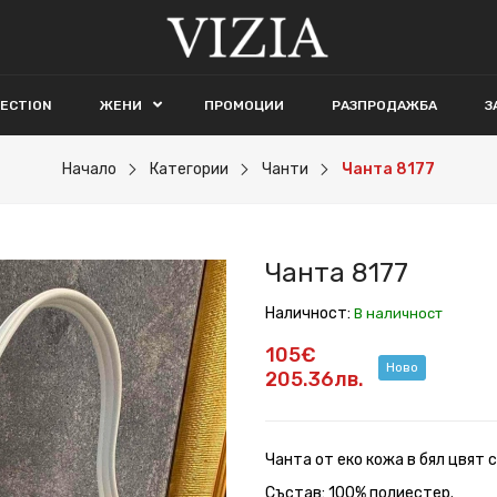
LECTION
ЖЕНИ
ПРОМОЦИИ
РАЗПРОДАЖБА
З
Начало
Категории
Чанти
Чанта 8177
Чанта 8177
Наличност:
В наличност
105€
Ново
205.36лв.
Чанта от еко кожа в бял цвят 
Състав: 100% полиестер.