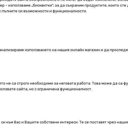
 – използваме „бисквитки“, за да съхраним продуктите, които сте 
 с пълните си възможности и функционалности.
а анализираме използването на нашия онлайн магазин и да проследя
ито не са строго необходими за неговата работа. Това може да са ф
олзвате сайта, но с ограничена функционалност.
 си към Вас и Вашите собствени интереси. Те се поставят чрез наш