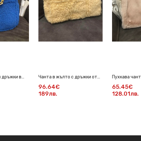
и дръжки в
Чанта в жълто с дръжки от
Пухкава чант
еко кожа
96.64€
65.45€
189лв.
128.01лв.