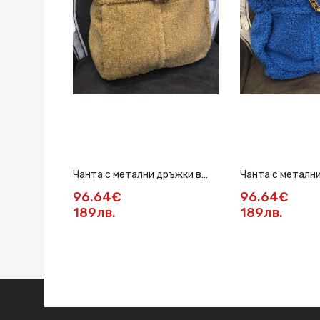
Чанта с метални дръжки в
Чанта с металн
жълто
синьо
96.64€
96.64€
189лв.
189лв.