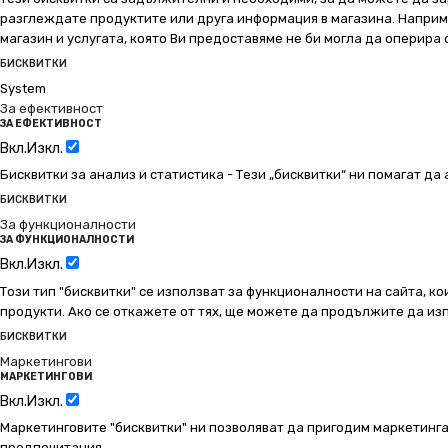
разглеждате продуктите или друга информация в магазина. Например
магазин и услугата, която Ви предоставяме не би могла да оперира
БИСКВИТКИ
System
За ефективност
ЗА ЕФЕКТИВНОСТ
Вкл.
Изкл.
Бисквитки за анализ и статистика - Тези „бисквитки“ ни помагат д
БИСКВИТКИ
За функционалности
ЗА ФУНКЦИОНАЛНОСТИ
Вкл.
Изкл.
Този тип "бисквитки" се използват за функционалности на сайта, ко
продукти. Ако се откажете от тях, ще можете да продължите да изп
БИСКВИТКИ
Маркетингови
МАРКЕТИНГОВИ
Вкл.
Изкл.
Маркетинговите "бисквитки" ни позволяват да пригодим маркетинга
предпочитания.