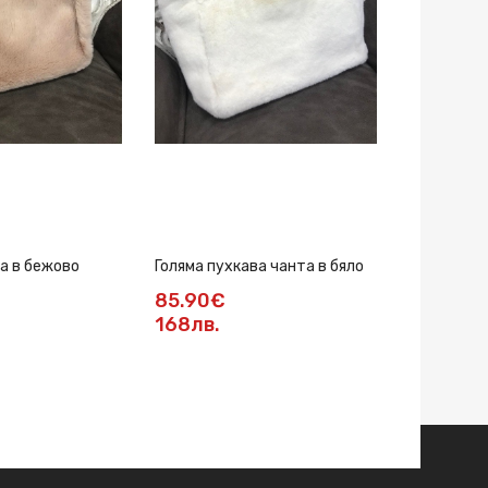
а в бежово
Голяма пухкава чанта в бяло
Лятна чан
85.90€
35.28€
168лв.
69лв.