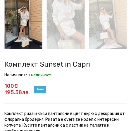
Sunset
Sunset
Sunset
Sunset
Sunset
Sunset
Sunset
in
in
in
in
in
in
in
Capri
Capri
Capri
Capri
Capri
Capri
Capri
Комплект Sunset in Capri
Наличност:
В наличност
100€
Ново
195.58лв.
Комплект риза и къси панталони в цвят екрю с декорация от
флорална бродерия. Ризата е oversize модел с интересни
копчета. Късите панталони са с ластик на талията и