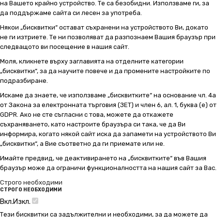
на Вашето крайно устройство. Те са безобидни. Използваме ги, за
да поддържаме сайта си лесен за употреба.
Някои „бисквитки“ остават съхранени на устройството Ви, докато
не ги изтриете. Те ни позволяват да разпознаем Вашия браузър при
следващото ви посещение в нашия сайт.
Моля, кликнете върху заглавията на отделните категории
„бисквитки“, за да научите повече и да промените настройките по
подразбиране.
Искаме да знаете, че използваме „бисквитките“ на основание чл. 4а
от Закона за електронната търговия (ЗЕТ) и член 6, ал. 1, буква (е) от
GDPR. Ако не сте съгласни с това, можете да откажете
съхраняването, като настроите браузъра си така, че да Ви
информира, когато някой сайт иска да запамети на устройството Ви
„бисквитки“, а Вие съответно да ги приемате или не.
Имайте предвид, че деактивирането на „бисквитките“ във Вашия
браузър може да ограничи функционалността на нашия сайт за Вас.
Строго необходими
СТРОГО НЕОБХОДИМИ
Вкл.
Изкл.
Тези бисквитки са задължителни и необходими, за да можете да