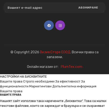
АБОНИРАНЕ
© Copyright 2026
Визия Сторе ЕООД
. Всички права са
запазени.
Онлайн магазин от:
PlumTex.com
НАСТРОЙКИ НА БИСКВИТКИТЕ
Вашите права
Строго необходими
За ефективност
За
функционалности
Маркетингови
Допълнителна информация
Вашите права
ВАШИТЕ ПРАВА
Нашият сайт използва така наречените „бисквитки“. Това са малки
текстови файлове, които се зареждат в браузъра и се съхраняват