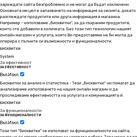
зареждате сайта безпроблемно и не могат да бъдат изключени.
Основната им цел е запазването на информация за сесията, докато
разглеждате продуктите или друга информация в магазина.
Например – използваме „бисквитки“, за да съхраним продуктите,
които сте добавили в количката. Без този тип технологии нашият
онлайн магазин и услугата, която Ви предоставяме не би могла да
оперира с пълните си възможности и функционалности.
БИСКВИТКИ
System
За ефективност
ЗА ЕФЕКТИВНОСТ
Вкл.
Изкл.
Бисквитки за анализ и статистика - Тези „бисквитки“ ни помагат да
анализираме използването на нашия онлайн магазин и да
проследяваме ефективността на услугата и комуникацията й.
БИСКВИТКИ
За функционалности
ЗА ФУНКЦИОНАЛНОСТИ
Вкл.
Изкл.
Този тип "бисквитки" се използват за функционалности на сайта,
които не са строго необходими за неговата работа. Това може да са