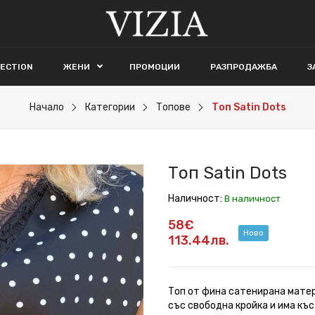
LECTION
ЖЕНИ
ПРОМОЦИИ
РАЗПРОДАЖБА
З
Начало
Категории
Топове
Топ Satin Dots
Топ Satin Dots
Наличност:
В наличност
58€
Ново
113.44лв.
Топ от фина сатенирана матер
със свободна кройка и има къ