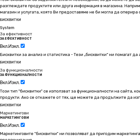
разглеждате продуктите или друга информация в магазина. Например
магазин и услугата, която Ви предоставяме не би могла да оперира
БИСКВИТКИ
System
За ефективност
ЗА ЕФЕКТИВНОСТ
Вкл.
Изкл.
Бисквитки за анализ и статистика - Тези „бисквитки“ ни помагат д
БИСКВИТКИ
За функционалности
ЗА ФУНКЦИОНАЛНОСТИ
Вкл.
Изкл.
Този тип "бисквитки" се използват за функционалности на сайта, ко
продукти. Ако се откажете от тях, ще можете да продължите да изп
БИСКВИТКИ
Маркетингови
МАРКЕТИНГОВИ
Вкл.
Изкл.
Маркетинговите "бисквитки" ни позволяват да пригодим маркетинга
предпочитания.