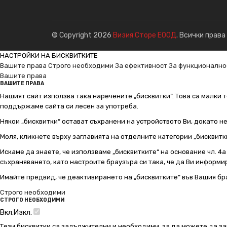
© Copyright 2026
Визия Сторе ЕООД
. Всички права
НАСТРОЙКИ НА БИСКВИТКИТЕ
Вашите права
Строго необходими
За ефективност
За функционално
Вашите права
ВАШИТЕ ПРАВА
Нашият сайт използва така наречените „бисквитки“. Това са малки т
поддържаме сайта си лесен за употреба.
Някои „бисквитки“ остават съхранени на устройството Ви, докато н
Моля, кликнете върху заглавията на отделните категории „бисквитк
Искаме да знаете, че използваме „бисквитките“ на основание чл. 4а о
съхраняването, като настроите браузъра си така, че да Ви информир
Имайте предвид, че деактивирането на „бисквитките“ във Вашия бр
Строго необходими
СТРОГО НЕОБХОДИМИ
Вкл.
Изкл.
Тези бисквитки са задължителни и необходими, за да можете да за