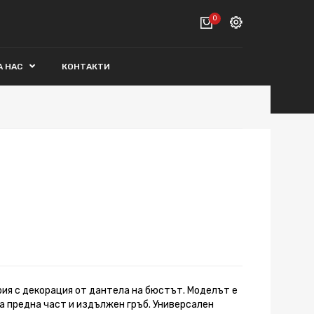
0
Вход
А НАС
КОНТАКТИ
ВАШАТА КОЛИЧКА Е ПРАЗНА.
Регистрация
Общо :
0€
ПОРЪЧАЙ
ия с декорация от дантела на бюстът. Моделът е
са предна част и издължен гръб. Универсален