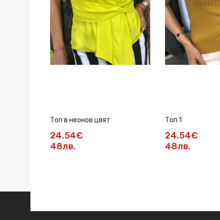
Топ в неонов цвят
Топ 1
24.54€
24.54€
48лв.
48лв.