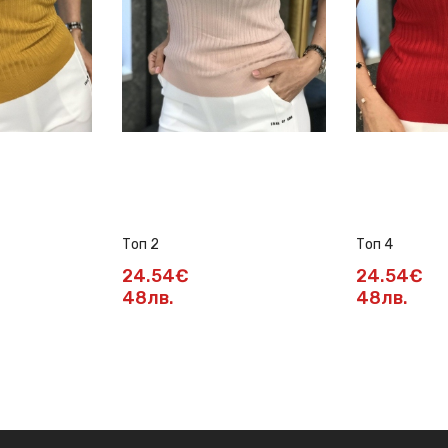
Топ 2
Топ 4
24.54€
24.54€
48лв.
48лв.