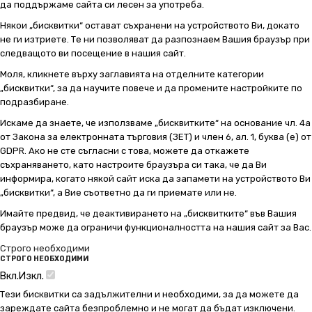
да поддържаме сайта си лесен за употреба.
Някои „бисквитки“ остават съхранени на устройството Ви, докато
не ги изтриете. Те ни позволяват да разпознаем Вашия браузър при
следващото ви посещение в нашия сайт.
Моля, кликнете върху заглавията на отделните категории
„бисквитки“, за да научите повече и да промените настройките по
подразбиране.
Искаме да знаете, че използваме „бисквитките“ на основание чл. 4а
от Закона за електронната търговия (ЗЕТ) и член 6, ал. 1, буква (е) от
GDPR. Ако не сте съгласни с това, можете да откажете
съхраняването, като настроите браузъра си така, че да Ви
информира, когато някой сайт иска да запамети на устройството Ви
„бисквитки“, а Вие съответно да ги приемате или не.
Имайте предвид, че деактивирането на „бисквитките“ във Вашия
браузър може да ограничи функционалността на нашия сайт за Вас.
Строго необходими
СТРОГО НЕОБХОДИМИ
Вкл.
Изкл.
Тези бисквитки са задължителни и необходими, за да можете да
зареждате сайта безпроблемно и не могат да бъдат изключени.