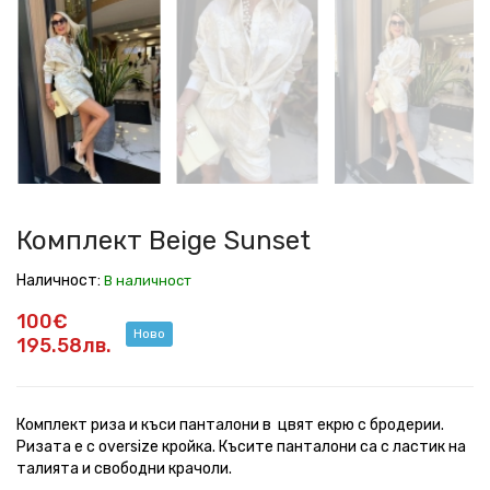
Beige
Beige
Beige
Beige
Beige
Beige
Beige
Beige
Sunset
Sunset
Sunset
Sunset
Sunset
Sunset
Sunset
Sunset
Комплект Beige Sunset
Наличност:
В наличност
100€
Ново
195.58лв.
Комплект риза и къси панталони в цвят екрю с бродерии.
Ризата е с oversize кройка. Късите панталони са с ластик на
талията и свободни крачоли.