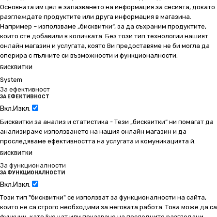
Основната им цел е запазването на информация за сесията, докато
разглеждате продуктите или друга информация в магазина.
Например – използваме „бисквитки“, за да съхраним продуктите,
които сте добавили в количката. Без този тип технологии нашият
онлайн магазин и услугата, която Ви предоставяме не би могла да
оперира с пълните си възможности и функционалности.
БИСКВИТКИ
System
За ефективност
ЗА ЕФЕКТИВНОСТ
Вкл.
Изкл.
Бисквитки за анализ и статистика - Тези „бисквитки“ ни помагат да
анализираме използването на нашия онлайн магазин и да
проследяваме ефективността на услугата и комуникацията й.
БИСКВИТКИ
За функционалности
ЗА ФУНКЦИОНАЛНОСТИ
Вкл.
Изкл.
Този тип "бисквитки" се използват за функционалности на сайта,
които не са строго необходими за неговата работа. Това може да са
функции, като live чат или показване на последните разгледани