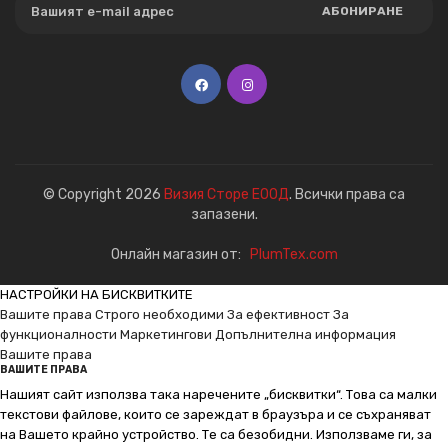
АБОНИРАНЕ
© Copyright 2026
Визия Сторе ЕООД
. Всички права са
запазени.
Онлайн магазин от:
PlumTex.com
НАСТРОЙКИ НА БИСКВИТКИТЕ
Вашите права
Строго необходими
За ефективност
За
функционалности
Маркетингови
Допълнителна информация
Вашите права
ВАШИТЕ ПРАВА
Нашият сайт използва така наречените „бисквитки“. Това са малки
текстови файлове, които се зареждат в браузъра и се съхраняват
на Вашето крайно устройство. Те са безобидни. Използваме ги, за