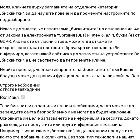
Моля, кликнете върху заглавията на отделните категории
„бисквитки“, за да научите повече и да промените настройките по
подразбиране.
Искаме да знаете, че използваме „бисквитките“ на основание чл. 4а
от Закона за електронната търговия (ЗЕТ) и член 6, ал. 1, буква (е) от
GDPR. Ако не сте съгласни с това, можете да откажете
съхраняването, като настроите браузъра си така, че да Ви
информира, когато някой сайт иска да запамети на устройството Ви
„бисквитки“, а Вие съответно да ги приемате или не.
Имайте предвид, че деактивирането на „бисквитките“ във Вашия
браузър може да ограничи функционалността на нашия сайт за Вас.
Строго необходими
СТРОГО НЕОБХОДИМИ
Вкл.
Изкл.
Тези бисквитки са задължителни и необходими, за да можете да
зареждате сайта безпроблемно и не могат да бъдат изключени.
Основната им цел е запазването на информация за сесията, докато
разглеждате продуктите или друга информация в магазина.
Например – използваме „бисквитки“, за да съхраним продуктите,
които сте добавили в количката. Без този тип технологии нашият