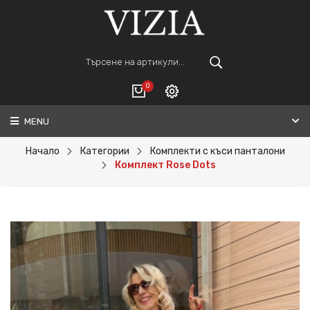
0
MENU
Вход
ВАШАТА КОЛИЧКА Е ПРАЗНА.
Регистрация
Начало
Категории
Комплекти с къси панталони
Комплект Rose Dots
Общо :
0€
ПОРЪЧАЙ