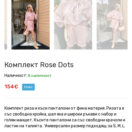
Rose
Rose
Rose
Rose
Rose
Rose
Rose
Rose
Dots
Dots
Dots
Dots
Dots
Dots
Dots
Dots
Комплект Rose Dots
Наличност:
В наличност
154€
Ново
Комплект риза и къси панталони от фина материя. Ризата е
със свободна кройка, шал яка и широки ръкави с набор и
голям маншет. Късите панталони са със свободни крачоли и
ластик на талията. Универсален размер подходящ за S, M, L.