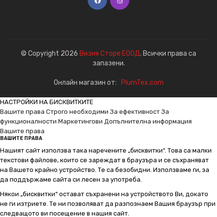
© Copyright 2026
Визия Сторе ЕООД
. Всички права са
запазени.
Онлайн магазин от:
PlumTex.com
НАСТРОЙКИ НА БИСКВИТКИТЕ
Вашите права
Строго необходими
За ефективност
За
функционалности
Маркетингови
Допълнителна информация
Вашите права
ВАШИТЕ ПРАВА
Нашият сайт използва така наречените „бисквитки“. Това са малки
текстови файлове, които се зареждат в браузъра и се съхраняват
на Вашето крайно устройство. Те са безобидни. Използваме ги, за
да поддържаме сайта си лесен за употреба.
Някои „бисквитки“ остават съхранени на устройството Ви, докато
не ги изтриете. Те ни позволяват да разпознаем Вашия браузър при
следващото ви посещение в нашия сайт.