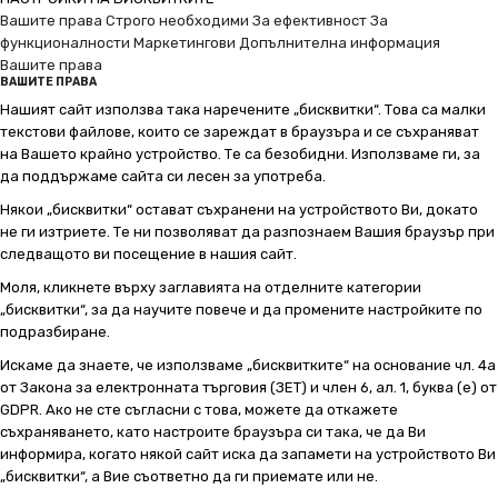
Вашите права
Строго необходими
За ефективност
За
функционалности
Маркетингови
Допълнителна информация
Вашите права
ВАШИТЕ ПРАВА
Нашият сайт използва така наречените „бисквитки“. Това са малки
текстови файлове, които се зареждат в браузъра и се съхраняват
на Вашето крайно устройство. Те са безобидни. Използваме ги, за
да поддържаме сайта си лесен за употреба.
Някои „бисквитки“ остават съхранени на устройството Ви, докато
не ги изтриете. Те ни позволяват да разпознаем Вашия браузър при
следващото ви посещение в нашия сайт.
Моля, кликнете върху заглавията на отделните категории
„бисквитки“, за да научите повече и да промените настройките по
подразбиране.
Искаме да знаете, че използваме „бисквитките“ на основание чл. 4а
от Закона за електронната търговия (ЗЕТ) и член 6, ал. 1, буква (е) от
GDPR. Ако не сте съгласни с това, можете да откажете
съхраняването, като настроите браузъра си така, че да Ви
информира, когато някой сайт иска да запамети на устройството Ви
„бисквитки“, а Вие съответно да ги приемате или не.