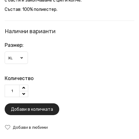
с басти и закопчаване с цип и копче.
Състав: 100% полиестер.
Налични варианти
Размер:
XL
Количество
Добави в количката
Добави в любими