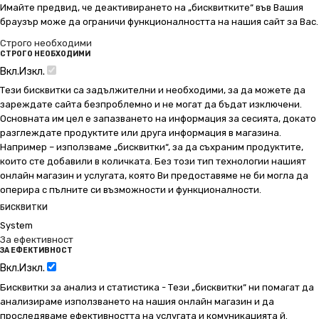
Имайте предвид, че деактивирането на „бисквитките“ във Вашия
браузър може да ограничи функционалността на нашия сайт за Вас.
Строго необходими
СТРОГО НЕОБХОДИМИ
Вкл.
Изкл.
Тези бисквитки са задължителни и необходими, за да можете да
зареждате сайта безпроблемно и не могат да бъдат изключени.
Основната им цел е запазването на информация за сесията, докато
разглеждате продуктите или друга информация в магазина.
Например – използваме „бисквитки“, за да съхраним продуктите,
които сте добавили в количката. Без този тип технологии нашият
онлайн магазин и услугата, която Ви предоставяме не би могла да
оперира с пълните си възможности и функционалности.
БИСКВИТКИ
System
За ефективност
ЗА ЕФЕКТИВНОСТ
Вкл.
Изкл.
Бисквитки за анализ и статистика - Тези „бисквитки“ ни помагат да
анализираме използването на нашия онлайн магазин и да
проследяваме ефективността на услугата и комуникацията й.