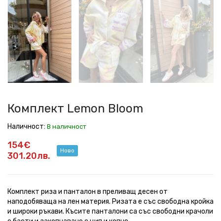
Lemon
Lemon
Lemon
Lemon
Lemon
Lemon
Lemon
Bloom
Bloom
Bloom
Bloom
Bloom
Bloom
Bloom
Комплект Lemon Bloom
Наличност:
В наличност
154€
Ново
301.20лв.
Комплект риза и панталон в преливащ десен от
наподобяваща на лен материя. Ризата е със свободна кройка
и широки ръкави. Късите панталони са със свободни крачоли