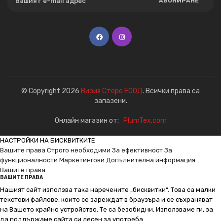
АБОНИРАНЕ
© Copyright 2026
Визия Сторе ЕООД
. Всички права са
запазени.
Онлайн магазин от:
PlumTex.com
НАСТРОЙКИ НА БИСКВИТКИТЕ
Вашите права
Строго необходими
За ефективност
За
функционалности
Маркетингови
Допълнителна информация
Вашите права
ВАШИТЕ ПРАВА
Нашият сайт използва така наречените „бисквитки“. Това са малки
текстови файлове, които се зареждат в браузъра и се съхраняват
на Вашето крайно устройство. Те са безобидни. Използваме ги, за
да поддържаме сайта си лесен за употреба.