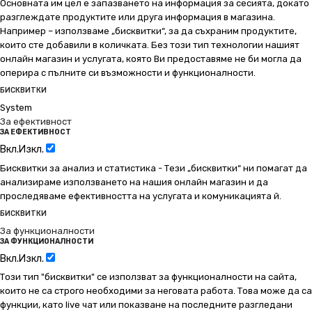
Основната им цел е запазването на информация за сесията, докато
разглеждате продуктите или друга информация в магазина.
Например – използваме „бисквитки“, за да съхраним продуктите,
които сте добавили в количката. Без този тип технологии нашият
онлайн магазин и услугата, която Ви предоставяме не би могла да
оперира с пълните си възможности и функционалности.
БИСКВИТКИ
System
За ефективност
ЗА ЕФЕКТИВНОСТ
Вкл.
Изкл.
Бисквитки за анализ и статистика - Тези „бисквитки“ ни помагат да
анализираме използването на нашия онлайн магазин и да
проследяваме ефективността на услугата и комуникацията й.
БИСКВИТКИ
За функционалности
ЗА ФУНКЦИОНАЛНОСТИ
Вкл.
Изкл.
Този тип "бисквитки" се използват за функционалности на сайта,
които не са строго необходими за неговата работа. Това може да са
функции, като live чат или показване на последните разгледани