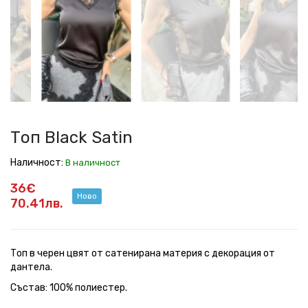
Satin
Satin
Satin
Satin
Satin
Топ Black Satin
Наличност:
В наличност
36€
Ново
70.41лв.
Топ в черен цвят от сатенирана материя с декорация от
дантела.
Състав: 100% полиестер.