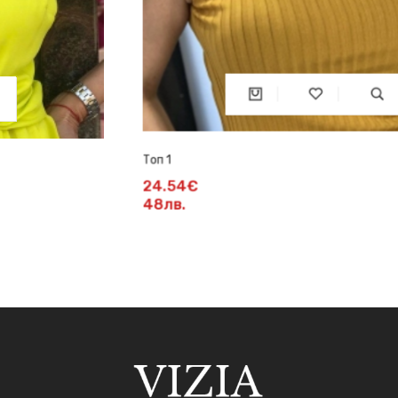
Топ 1
24.54€
48лв.