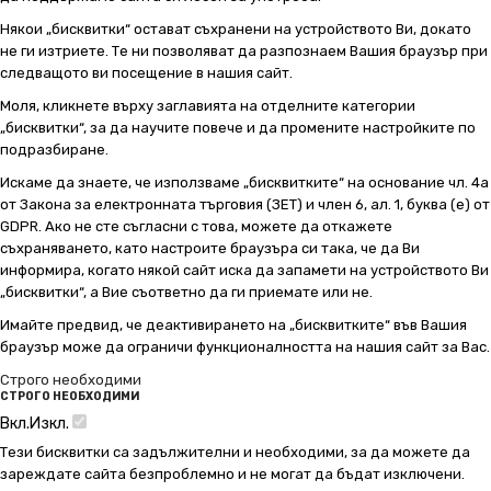
Някои „бисквитки“ остават съхранени на устройството Ви, докато
не ги изтриете. Те ни позволяват да разпознаем Вашия браузър при
следващото ви посещение в нашия сайт.
Моля, кликнете върху заглавията на отделните категории
„бисквитки“, за да научите повече и да промените настройките по
подразбиране.
Искаме да знаете, че използваме „бисквитките“ на основание чл. 4а
от Закона за електронната търговия (ЗЕТ) и член 6, ал. 1, буква (е) от
GDPR. Ако не сте съгласни с това, можете да откажете
съхраняването, като настроите браузъра си така, че да Ви
информира, когато някой сайт иска да запамети на устройството Ви
„бисквитки“, а Вие съответно да ги приемате или не.
Имайте предвид, че деактивирането на „бисквитките“ във Вашия
браузър може да ограничи функционалността на нашия сайт за Вас.
Строго необходими
СТРОГО НЕОБХОДИМИ
Вкл.
Изкл.
Тези бисквитки са задължителни и необходими, за да можете да
зареждате сайта безпроблемно и не могат да бъдат изключени.