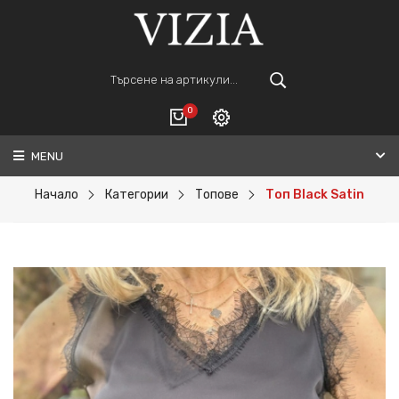
0
MENU
Вход
ВАШАТА КОЛИЧКА Е ПРАЗНА.
Регистрация
Начало
Категории
Топове
Топ Black Satin
Общо :
0€
ПОРЪЧАЙ