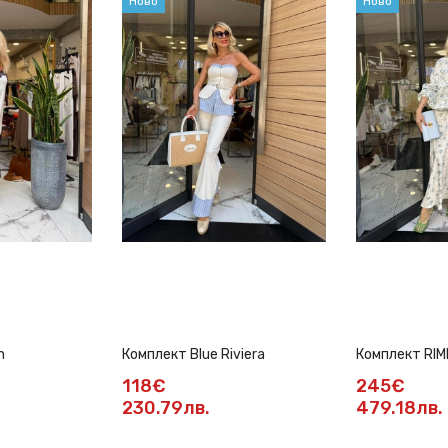
Ново
Ново
n
Комплект Blue Riviera
Комплект RIMI
118€
245€
230.79лв.
479.18лв.