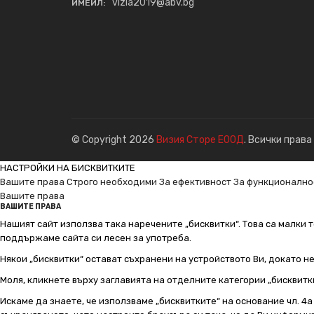
vizia2019@abv.bg
ИМЕЙЛ:
© Copyright 2026
Визия Сторе ЕООД
. Всички права
НАСТРОЙКИ НА БИСКВИТКИТЕ
Вашите права
Строго необходими
За ефективност
За функционално
Вашите права
ВАШИТЕ ПРАВА
Нашият сайт използва така наречените „бисквитки“. Това са малки т
поддържаме сайта си лесен за употреба.
Някои „бисквитки“ остават съхранени на устройството Ви, докато н
Моля, кликнете върху заглавията на отделните категории „бисквитк
Искаме да знаете, че използваме „бисквитките“ на основание чл. 4а о