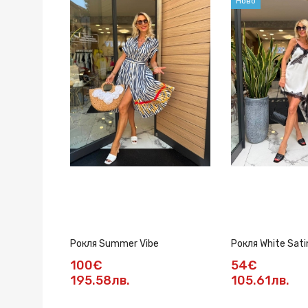
Ново
Рокля Summer Vibe
Рокля White Sati
100€
54€
195.58лв.
105.61лв.