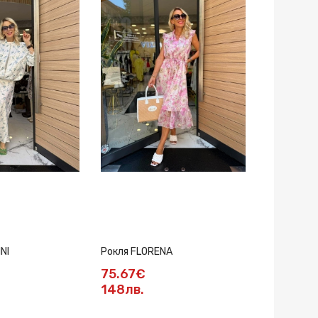
NI
Рокля FLORENA
Рокля Emel
75.67€
137.03€
148лв.
268лв.