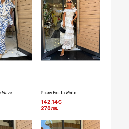
e Wave
Рокля Fiesta White
Рокля EVIA
142.14€
167.70€
278лв.
327.99л