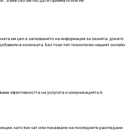
и“, а Вие съответно да ги приемате или не.
ната им цел е запазването на информация за сесията, докато
добавили в количката. Без този тип технологии нашият онлайн
ваме ефективността на услугата и комуникацията й.
ункции, като live чат или показване на последните разгледани