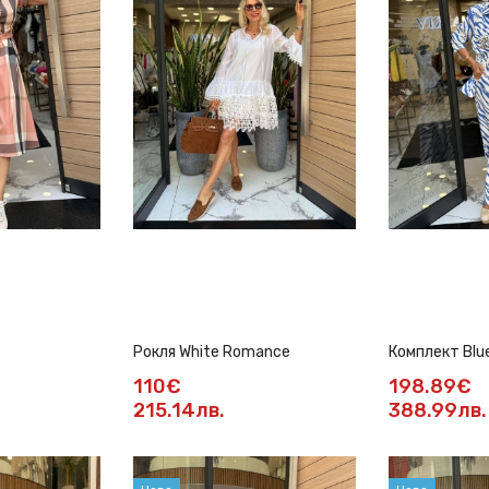
Рокля White Romance
Комплект Blu
110€
198.89€
215.14лв.
388.99лв.