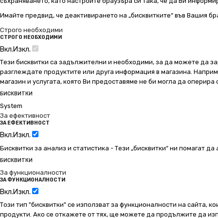
съхраняването, като настроите браузъра си така, че да Ви информир
Имайте предвид, че деактивирането на „бисквитките“ във Вашия бр
Строго необходими
СТРОГО НЕОБХОДИМИ
Вкл.
Изкл.
Тези бисквитки са задължителни и необходими, за да можете да за
разглеждате продуктите или друга информация в магазина. Например
магазин и услугата, която Ви предоставяме не би могла да оперира
БИСКВИТКИ
System
За ефективност
ЗА ЕФЕКТИВНОСТ
Вкл.
Изкл.
Бисквитки за анализ и статистика - Тези „бисквитки“ ни помагат д
БИСКВИТКИ
За функционалности
ЗА ФУНКЦИОНАЛНОСТИ
Вкл.
Изкл.
Този тип "бисквитки" се използват за функционалности на сайта, ко
продукти. Ако се откажете от тях, ще можете да продължите да изп