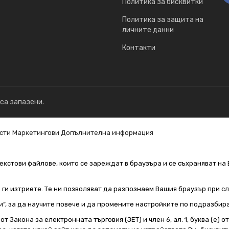
Политика за бисквитки
Политика за защита на
личните данни
Контакти
 са запазени.
сти
Маркетингови
Допълнителна информация
екстови файлове, които се зареждат в браузъра и се съхраняват на 
е ги изтриете. Те ни позволяват да разпознаем Вашия браузър при 
и“, за да научите повече и да промените настройките по подразбир
т Закона за електронната търговия (ЗЕТ) и член 6, ал. 1, буква (е) 