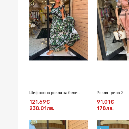
Шифонена рокля на бели
Рокля- риза 2
цветя
121.69€
91.01€
238.01лв.
178лв.