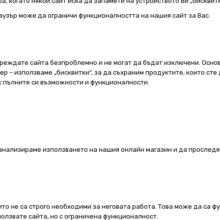
а, когато някой сайт иска да запамети на устройството Ви „бисквитк
аузър може да ограничи функционалността на нашия сайт за Вас.
реждате сайта безпроблемно и не могат да бъдат изключени. Основ
 – използваме „бисквитки“, за да съхраним продуктите, които сте 
 с пълните си възможности и функционалности.
а анализираме използването на нашия онлайн магазин и да проследя
ито не са строго необходими за неговата работа. Това може да са ф
олзвате сайта, но с ограничена функционалност.