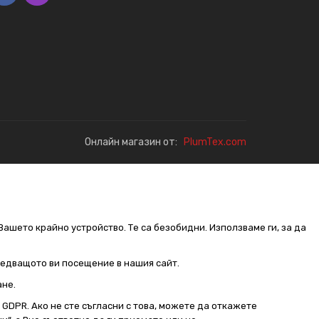
Онлайн магазин от:
PlumTex.com
Вашето крайно устройство. Те са безобидни. Използваме ги, за да
следващото ви посещение в нашия сайт.
ане.
от GDPR. Ако не сте съгласни с това, можете да откажете