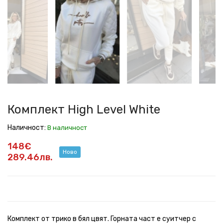
High
High
High
High
High
High
High
Level
Level
Level
Level
Level
Level
Level
White
White
White
White
White
White
White
Комплект High Level White
Наличност:
В наличност
148€
Ново
289.46лв.
Комплект от трико в бял цвят. Горната част е суитчер с