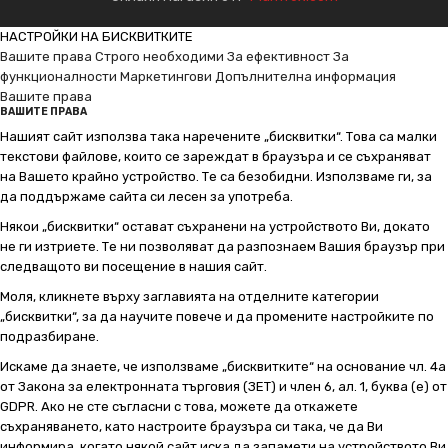
НАСТРОЙКИ НА БИСКВИТКИТЕ
Вашите права
Строго необходими
За ефективност
За
функционалности
Маркетингови
Допълнителна информация
Вашите права
ВАШИТЕ ПРАВА
Нашият сайт използва така наречените „бисквитки“. Това са малки
текстови файлове, които се зареждат в браузъра и се съхраняват
на Вашето крайно устройство. Те са безобидни. Използваме ги, за
да поддържаме сайта си лесен за употреба.
Някои „бисквитки“ остават съхранени на устройството Ви, докато
не ги изтриете. Те ни позволяват да разпознаем Вашия браузър при
следващото ви посещение в нашия сайт.
Моля, кликнете върху заглавията на отделните категории
„бисквитки“, за да научите повече и да промените настройките по
подразбиране.
Искаме да знаете, че използваме „бисквитките“ на основание чл. 4а
от Закона за електронната търговия (ЗЕТ) и член 6, ал. 1, буква (е) от
GDPR. Ако не сте съгласни с това, можете да откажете
съхраняването, като настроите браузъра си така, че да Ви
информира, когато някой сайт иска да запамети на устройството Ви