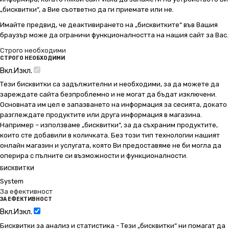
„бисквитки“, а Вие съответно да ги приемате или не.
Имайте предвид, че деактивирането на „бисквитките“ във Вашия
браузър може да ограничи функционалността на нашия сайт за Вас.
Строго необходими
СТРОГО НЕОБХОДИМИ
Вкл.
Изкл.
Тези бисквитки са задължителни и необходими, за да можете да
зареждате сайта безпроблемно и не могат да бъдат изключени.
Основната им цел е запазването на информация за сесията, докато
разглеждате продуктите или друга информация в магазина.
Например – използваме „бисквитки“, за да съхраним продуктите,
които сте добавили в количката. Без този тип технологии нашият
онлайн магазин и услугата, която Ви предоставяме не би могла да
оперира с пълните си възможности и функционалности.
БИСКВИТКИ
System
За ефективност
ЗА ЕФЕКТИВНОСТ
Вкл.
Изкл.
Бисквитки за анализ и статистика - Тези „бисквитки“ ни помагат да