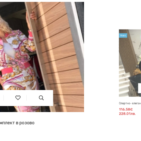
Ново
Спортно- елегантен комплект в черен цвят
116.58€
228.01лв.