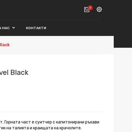
0
Вход
А НАС
КОНТАКТИ
ВАШАТА КОЛИЧКА Е ПРАЗНА.
Регистрация
Black
Общо :
0€
ПОРЪЧАЙ
el Black
т. Горната част е суитчер с капитонирани ръкави
тик на талията и краищата на крачолите.