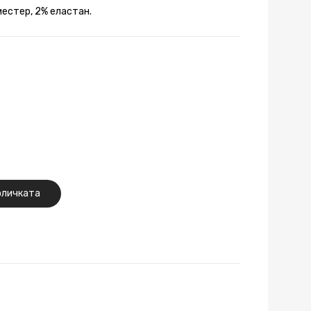
иестер, 2% еластан.
оличката