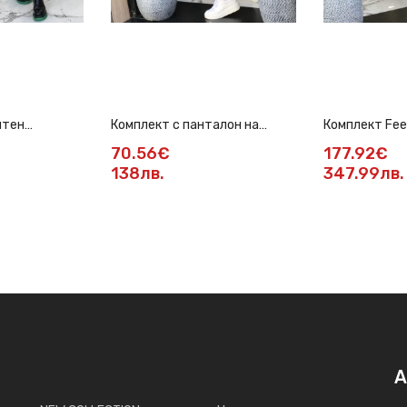
нтен
Комплект с панталон на
Комплект Fee
н цвят
ромбове
70.56€
177.92€
138лв.
347.99лв.
А