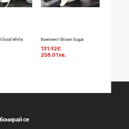
l Good White
Комплект Brown Sugar
Комплект 
памучен е
131.92€
142.14
258.01лв.
278лв.
бонирай се