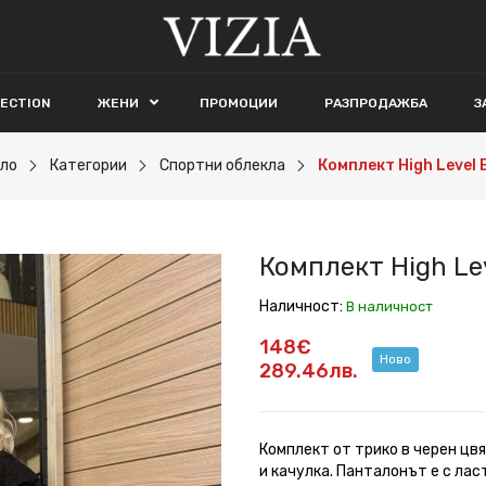
LECTION
ЖЕНИ
ПРОМОЦИИ
РАЗПРОДАЖБА
З
ло
Категории
Спортни облекла
Комплект High Level 
Комплект High Lev
Наличност:
В наличност
148€
Ново
289.46лв.
Комплект от трико в черен цвя
и качулка. Панталонът е с лас