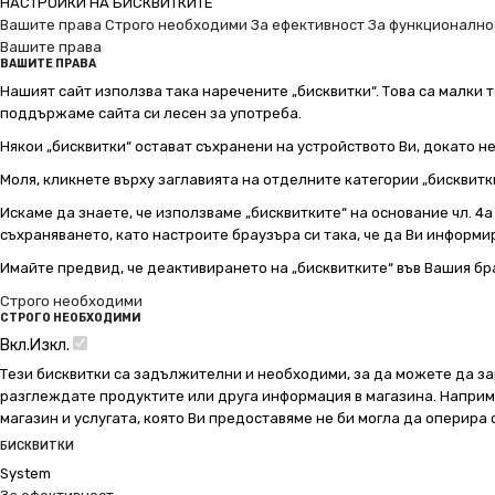
НАСТРОЙКИ НА БИСКВИТКИТЕ
Вашите права
Строго необходими
За ефективност
За функционално
Вашите права
ВАШИТЕ ПРАВА
Нашият сайт използва така наречените „бисквитки“. Това са малки т
поддържаме сайта си лесен за употреба.
Някои „бисквитки“ остават съхранени на устройството Ви, докато н
Моля, кликнете върху заглавията на отделните категории „бисквитк
Искаме да знаете, че използваме „бисквитките“ на основание чл. 4а о
съхраняването, като настроите браузъра си така, че да Ви информир
Имайте предвид, че деактивирането на „бисквитките“ във Вашия бр
Строго необходими
СТРОГО НЕОБХОДИМИ
Вкл.
Изкл.
Тези бисквитки са задължителни и необходими, за да можете да за
разглеждате продуктите или друга информация в магазина. Например
магазин и услугата, която Ви предоставяме не би могла да оперира
БИСКВИТКИ
System