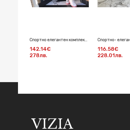
Спортно елегантен комплект
Спортно- елега
в розово
комплект в чере
142.14€
116.58€
278лв.
228.01лв.