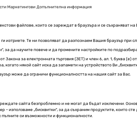
сти
Маркетингови
Допълнителна информация
екстови файлове, които се зареждат в браузъра и се съхраняват на 
е ги изтриете. Те ни позволяват да разпознаем Вашия браузър при 
и“, за да научите повече и да промените настройките по подразбир
т Закона за електронната търговия (ЗЕТ) и член 6, ал. 1, буква (е) 
а, когато някой сайт иска да запамети на устройството Ви „бисквитк
аузър може да ограничи функционалността на нашия сайт за Вас.
реждате сайта безпроблемно и не могат да бъдат изключени. Основ
 – използваме „бисквитки“, за да съхраним продуктите, които сте 
 с пълните си възможности и функционалности.