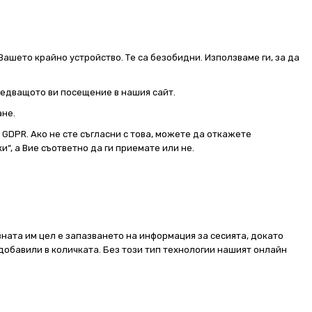
Вашето крайно устройство. Те са безобидни. Използваме ги, за да
следващото ви посещение в нашия сайт.
ане.
от GDPR. Ако не сте съгласни с това, можете да откажете
и“, а Вие съответно да ги приемате или не.
ната им цел е запазването на информация за сесията, докато
добавили в количката. Без този тип технологии нашият онлайн