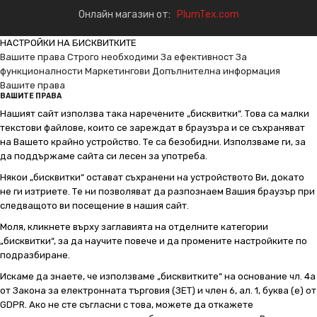
Онлайн магазин от:
PlumTex.com
НАСТРОЙКИ НА БИСКВИТКИТЕ
Вашите права
Строго необходими
За ефективност
За
функционалности
Маркетингови
Допълнителна информация
Вашите права
ВАШИТЕ ПРАВА
Нашият сайт използва така наречените „бисквитки“. Това са малки
текстови файлове, които се зареждат в браузъра и се съхраняват
на Вашето крайно устройство. Те са безобидни. Използваме ги, за
да поддържаме сайта си лесен за употреба.
Някои „бисквитки“ остават съхранени на устройството Ви, докато
не ги изтриете. Те ни позволяват да разпознаем Вашия браузър при
следващото ви посещение в нашия сайт.
Моля, кликнете върху заглавията на отделните категории
„бисквитки“, за да научите повече и да промените настройките по
подразбиране.
Искаме да знаете, че използваме „бисквитките“ на основание чл. 4а
от Закона за електронната търговия (ЗЕТ) и член 6, ал. 1, буква (е) от
GDPR. Ако не сте съгласни с това, можете да откажете