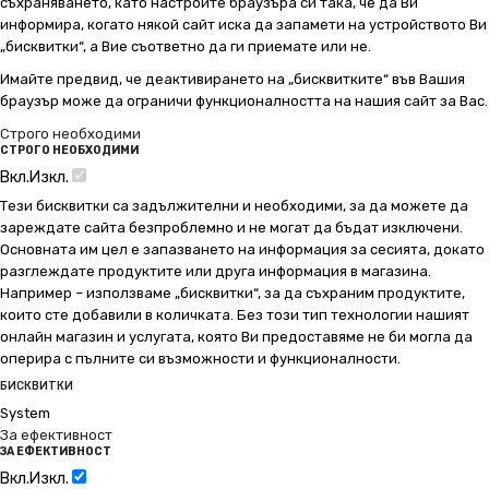
съхраняването, като настроите браузъра си така, че да Ви
информира, когато някой сайт иска да запамети на устройството Ви
„бисквитки“, а Вие съответно да ги приемате или не.
Имайте предвид, че деактивирането на „бисквитките“ във Вашия
браузър може да ограничи функционалността на нашия сайт за Вас.
Строго необходими
СТРОГО НЕОБХОДИМИ
Вкл.
Изкл.
Тези бисквитки са задължителни и необходими, за да можете да
зареждате сайта безпроблемно и не могат да бъдат изключени.
Основната им цел е запазването на информация за сесията, докато
разглеждате продуктите или друга информация в магазина.
Например – използваме „бисквитки“, за да съхраним продуктите,
които сте добавили в количката. Без този тип технологии нашият
онлайн магазин и услугата, която Ви предоставяме не би могла да
оперира с пълните си възможности и функционалности.
БИСКВИТКИ
System
За ефективност
ЗА ЕФЕКТИВНОСТ
Вкл.
Изкл.