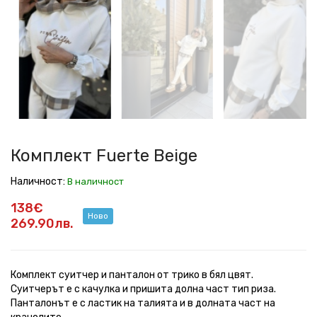
Fuerte
Fuerte
Fuerte
Fuerte
Fuerte
Fuerte
Fuerte
Fuerte
Beige
Beige
Beige
Beige
Beige
Beige
Beige
Beige
Комплект Fuerte Beige
Наличност:
В наличност
138€
Ново
269.90лв.
Комплект суитчер и панталон от трико в бял цвят.
Суитчерът е с качулка и пришита долна част тип риза.
Панталонът е с ластик на талията и в долната част на