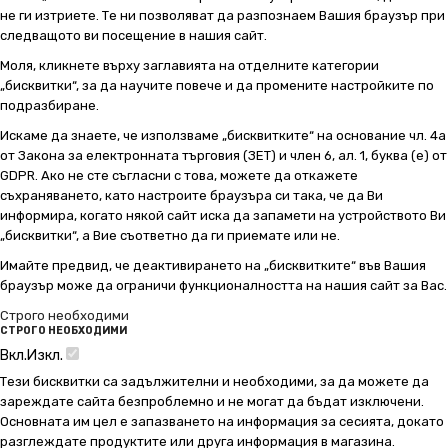
не ги изтриете. Те ни позволяват да разпознаем Вашия браузър при
следващото ви посещение в нашия сайт.
Моля, кликнете върху заглавията на отделните категории
„бисквитки“, за да научите повече и да промените настройките по
подразбиране.
Искаме да знаете, че използваме „бисквитките“ на основание чл. 4а
от Закона за електронната търговия (ЗЕТ) и член 6, ал. 1, буква (е) от
GDPR. Ако не сте съгласни с това, можете да откажете
съхраняването, като настроите браузъра си така, че да Ви
информира, когато някой сайт иска да запамети на устройството Ви
„бисквитки“, а Вие съответно да ги приемате или не.
Имайте предвид, че деактивирането на „бисквитките“ във Вашия
браузър може да ограничи функционалността на нашия сайт за Вас.
Строго необходими
СТРОГО НЕОБХОДИМИ
Вкл.
Изкл.
Тези бисквитки са задължителни и необходими, за да можете да
зареждате сайта безпроблемно и не могат да бъдат изключени.
Основната им цел е запазването на информация за сесията, докато
разглеждате продуктите или друга информация в магазина.