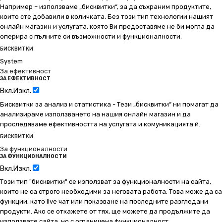
Например – използваме „бисквитки“, за да съхраним продуктите,
които сте добавили в количката. Без този тип технологии нашият
онлайн магазин и услугата, която Ви предоставяме не би могла да
оперира с пълните си възможности и функционалности.
БИСКВИТКИ
System
За ефективност
ЗА ЕФЕКТИВНОСТ
Вкл.
Изкл.
Бисквитки за анализ и статистика - Тези „бисквитки“ ни помагат да
анализираме използването на нашия онлайн магазин и да
проследяваме ефективността на услугата и комуникацията й.
БИСКВИТКИ
За функционалности
ЗА ФУНКЦИОНАЛНОСТИ
Вкл.
Изкл.
Този тип "бисквитки" се използват за функционалности на сайта,
които не са строго необходими за неговата работа. Това може да са
функции, като live чат или показване на последните разгледани
продукти. Ако се откажете от тях, ще можете да продължите да
използвате сайта, но с ограничена функционалност.