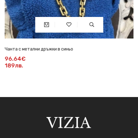
Чанта с метални дръжки в синьо
96.64€
189лв.