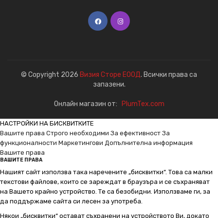
© Copyright 2026
Визия Сторе ЕООД
. Всички права са
запазени.
Онлайн магазин от:
PlumTex.com
НАСТРОЙКИ НА БИСКВИТКИТЕ
Вашите права
Строго необходими
За ефективност
За
функционалности
Маркетингови
Допълнителна информация
Вашите права
ВАШИТЕ ПРАВА
Нашият сайт използва така наречените „бисквитки“. Това са малки
текстови файлове, които се зареждат в браузъра и се съхраняват
на Вашето крайно устройство. Те са безобидни. Използваме ги, за
да поддържаме сайта си лесен за употреба.
Някои „бисквитки“ остават съхранени на устройството Ви, докато