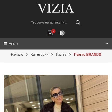
0
MENU
Вход
ВАШАТА КОЛИЧКА Е ПРАЗНА.
Регистрация
Начало
Категории
Палта
Палто BRANDO
Общо :
0€
ПОРЪЧАЙ