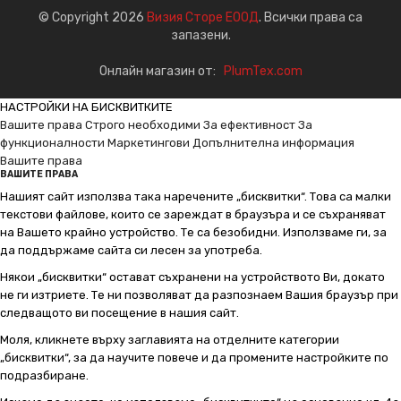
© Copyright 2026
Визия Сторе ЕООД
. Всички права са
запазени.
Онлайн магазин от:
PlumTex.com
НАСТРОЙКИ НА БИСКВИТКИТЕ
Вашите права
Строго необходими
За ефективност
За
функционалности
Маркетингови
Допълнителна информация
Вашите права
ВАШИТЕ ПРАВА
Нашият сайт използва така наречените „бисквитки“. Това са малки
текстови файлове, които се зареждат в браузъра и се съхраняват
на Вашето крайно устройство. Те са безобидни. Използваме ги, за
да поддържаме сайта си лесен за употреба.
Някои „бисквитки“ остават съхранени на устройството Ви, докато
не ги изтриете. Те ни позволяват да разпознаем Вашия браузър при
следващото ви посещение в нашия сайт.
Моля, кликнете върху заглавията на отделните категории
„бисквитки“, за да научите повече и да промените настройките по
подразбиране.