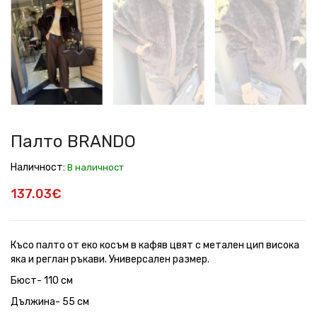
Палто BRANDO
Наличност:
В наличност
137.03€
Късо палто от еко косъм в кафяв цвят с метален цип висока
яка и реглан ръкави. Универсален размер.
Бюст- 110 см
Дължина- 55 см