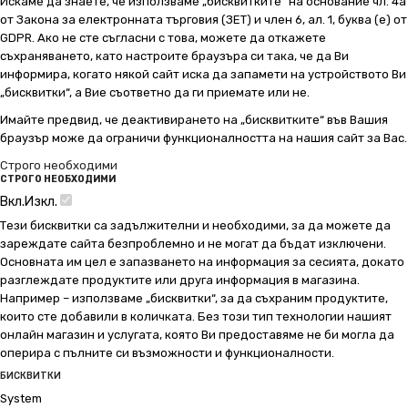
Искаме да знаете, че използваме „бисквитките“ на основание чл. 4а
от Закона за електронната търговия (ЗЕТ) и член 6, ал. 1, буква (е) от
GDPR. Ако не сте съгласни с това, можете да откажете
съхраняването, като настроите браузъра си така, че да Ви
информира, когато някой сайт иска да запамети на устройството Ви
„бисквитки“, а Вие съответно да ги приемате или не.
Имайте предвид, че деактивирането на „бисквитките“ във Вашия
браузър може да ограничи функционалността на нашия сайт за Вас.
Строго необходими
СТРОГО НЕОБХОДИМИ
Вкл.
Изкл.
Тези бисквитки са задължителни и необходими, за да можете да
зареждате сайта безпроблемно и не могат да бъдат изключени.
Основната им цел е запазването на информация за сесията, докато
разглеждате продуктите или друга информация в магазина.
Например – използваме „бисквитки“, за да съхраним продуктите,
които сте добавили в количката. Без този тип технологии нашият
онлайн магазин и услугата, която Ви предоставяме не би могла да
оперира с пълните си възможности и функционалности.
БИСКВИТКИ
System