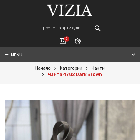
0
MENU
Вход
ВАШАТА КОЛИЧКА Е ПРАЗНА.
Регистрация
Начало
Категории
Чанти
Чанта 4782 Dark Brown
Общо :
0€
ПОРЪЧАЙ