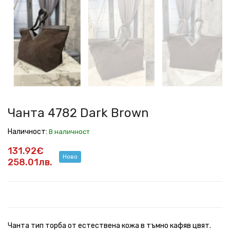
4782
4782
4782
4782
4782
Dark
Dark
Dark
Dark
Dark
Brown
Brown
Brown
Brown
Brown
Чанта 4782 Dark Brown
Наличност:
В наличност
131.92€
Ново
258.01лв.
Чанта тип торба от естествена кожа в тъмно кафяв цвят.