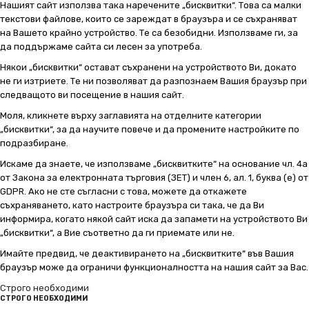
Нашият сайт използва така наречените „бисквитки“. Това са малки
текстови файлове, които се зареждат в браузъра и се съхраняват
на Вашето крайно устройство. Те са безобидни. Използваме ги, за
да поддържаме сайта си лесен за употреба.
Някои „бисквитки“ остават съхранени на устройството Ви, докато
не ги изтриете. Те ни позволяват да разпознаем Вашия браузър при
следващото ви посещение в нашия сайт.
Моля, кликнете върху заглавията на отделните категории
„бисквитки“, за да научите повече и да промените настройките по
подразбиране.
Искаме да знаете, че използваме „бисквитките“ на основание чл. 4а
от Закона за електронната търговия (ЗЕТ) и член 6, ал. 1, буква (е) от
GDPR. Ако не сте съгласни с това, можете да откажете
съхраняването, като настроите браузъра си така, че да Ви
информира, когато някой сайт иска да запамети на устройството Ви
„бисквитки“, а Вие съответно да ги приемате или не.
Имайте предвид, че деактивирането на „бисквитките“ във Вашия
браузър може да ограничи функционалността на нашия сайт за Вас.
Строго необходими
СТРОГО НЕОБХОДИМИ