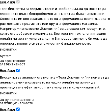
Вкл.
Изкл.
Тези бисквитки са задължителни и необходими, за да можете да
зареждате сайта безпроблемно и не могат да бъдат изключени.
Основната им цел е запазването на информация за сесията, докато
разглеждате продуктите или друга информация в магазина.
Например – използваме „бисквитки“, за да съхраним продуктите,
които сте добавили в количката. Без този тип технологии нашият
онлайн магазин и услугата, която Ви предоставяме не би могла да
оперира с пълните си възможности и функционалности.
БИСКВИТКИ
System
За ефективност
ЗА ЕФЕКТИВНОСТ
Вкл.
Изкл.
Бисквитки за анализ и статистика - Тези „бисквитки“ ни помагат да
анализираме използването на нашия онлайн магазин и да
проследяваме ефективността на услугата и комуникацията й.
БИСКВИТКИ
За функционалности
ЗА ФУНКЦИОНАЛНОСТИ
Вкл.
Изкл.