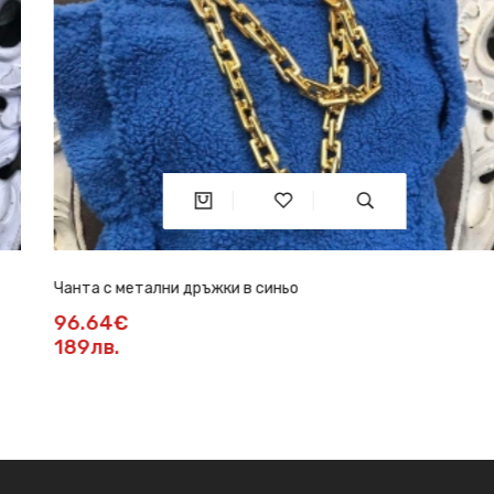
Чанта с метални дръжки в синьо
96.64€
189лв.