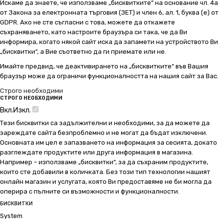
Искаме да знаете, че използваме „бисквитките“ на основание чл. 4а
от Закона за електронната търговия (ЗЕТ) и член 6, ал. 1, буква (е) от
GDPR. Ако не сте съгласни с това, можете да откажете
съхраняването, като настроите браузъра си така, че да Ви
информира, когато някой сайт иска да запамети на устройството Ви
„бисквитки“, а Вие съответно да ги приемате или не.
Имайте предвид, че деактивирането на „бисквитките“ във Вашия
браузър може да ограничи функционалността на нашия сайт за Вас.
Строго необходими
СТРОГО НЕОБХОДИМИ
Вкл.
Изкл.
Тези бисквитки са задължителни и необходими, за да можете да
зареждате сайта безпроблемно и не могат да бъдат изключени.
Основната им цел е запазването на информация за сесията, докато
разглеждате продуктите или друга информация в магазина.
Например – използваме „бисквитки“, за да съхраним продуктите,
които сте добавили в количката. Без този тип технологии нашият
онлайн магазин и услугата, която Ви предоставяме не би могла да
оперира с пълните си възможности и функционалности.
БИСКВИТКИ
System