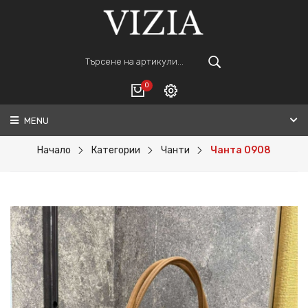
0
MENU
Вход
ВАШАТА КОЛИЧКА Е ПРАЗНА.
Регистрация
Начало
Категории
Чанти
Чанта 0908
Общо :
0€
ПОРЪЧАЙ