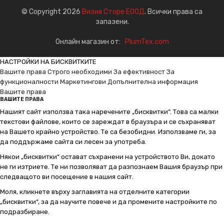
© Copyright 2026
Визия Сторе ЕООД
. Всички права са
запазени.
Онлайн магазин от:
PlumTex.com
НАСТРОЙКИ НА БИСКВИТКИТЕ
Вашите права
Строго необходими
За ефективност
За
функционалности
Маркетингови
Допълнителна информация
Вашите права
ВАШИТЕ ПРАВА
Нашият сайт използва така наречените „бисквитки“. Това са малки
текстови файлове, които се зареждат в браузъра и се съхраняват
на Вашето крайно устройство. Те са безобидни. Използваме ги, за
да поддържаме сайта си лесен за употреба.
Някои „бисквитки“ остават съхранени на устройството Ви, докато
не ги изтриете. Те ни позволяват да разпознаем Вашия браузър при
следващото ви посещение в нашия сайт.
Моля, кликнете върху заглавията на отделните категории
„бисквитки“, за да научите повече и да промените настройките по
подразбиране.