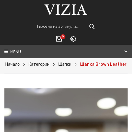
0
MENU
Вход
ВАШАТА КОЛИЧКА Е ПРАЗНА.
Регистрация
Начало
Категории
Шапки
Шапка Brown Leather
Общо :
0€
ПОРЪЧАЙ