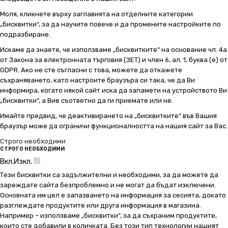
Моля, кликнете върху заглавията на отделните категории
„бисквитки“, за да научите повече и да промените настройките по
подразбиране.
Искаме да знаете, че използваме „бисквитките“ на основание чл. 4а
от Закона за електронната търговия (ЗЕТ) и член 6, ал. 1, буква (е) от
GDPR. Ако не сте съгласни с това, можете да откажете
съхраняването, като настроите браузъра си така, че да Ви
информира, когато някой сайт иска да запамети на устройството Ви
„бисквитки“, а Вие съответно да ги приемате или не.
Имайте предвид, че деактивирането на „бисквитките“ във Вашия
браузър може да ограничи функционалността на нашия сайт за Вас.
Строго необходими
СТРОГО НЕОБХОДИМИ
Вкл.
Изкл.
Тези бисквитки са задължителни и необходими, за да можете да
зареждате сайта безпроблемно и не могат да бъдат изключени.
Основната им цел е запазването на информация за сесията, докато
разглеждате продуктите или друга информация в магазина.
Например – използваме „бисквитки“, за да съхраним продуктите,
които сте добавили в количката. Без този тип технологии нашият