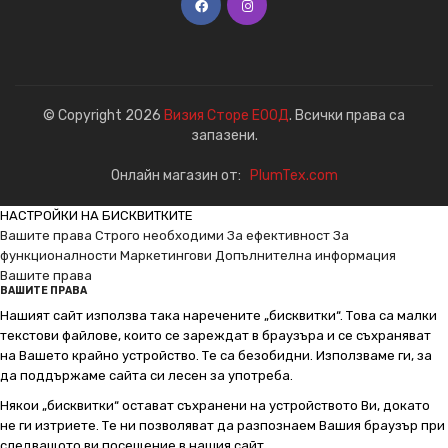
© Copyright 2026
Визия Сторе ЕООД
. Всички права са
запазени.
Онлайн магазин от:
PlumTex.com
НАСТРОЙКИ НА БИСКВИТКИТЕ
Вашите права
Строго необходими
За ефективност
За
функционалности
Маркетингови
Допълнителна информация
Вашите права
ВАШИТЕ ПРАВА
Нашият сайт използва така наречените „бисквитки“. Това са малки
текстови файлове, които се зареждат в браузъра и се съхраняват
на Вашето крайно устройство. Те са безобидни. Използваме ги, за
да поддържаме сайта си лесен за употреба.
Някои „бисквитки“ остават съхранени на устройството Ви, докато
не ги изтриете. Те ни позволяват да разпознаем Вашия браузър при
следващото ви посещение в нашия сайт.