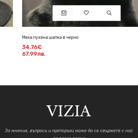
Мека пухена шапка в черно
34.76€
67.99лв.
За мнения, въпроси и препоръки може да се свържете с нас