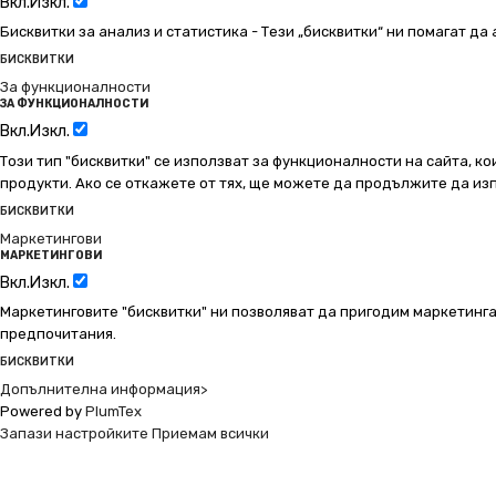
Вкл.
Изкл.
Бисквитки за анализ и статистика - Тези „бисквитки“ ни помагат д
БИСКВИТКИ
За функционалности
ЗА ФУНКЦИОНАЛНОСТИ
Вкл.
Изкл.
Този тип "бисквитки" се използват за функционалности на сайта, ко
продукти. Ако се откажете от тях, ще можете да продължите да изп
БИСКВИТКИ
Маркетингови
МАРКЕТИНГОВИ
Вкл.
Изкл.
Маркетинговите "бисквитки" ни позволяват да пригодим маркетинга
предпочитания.
БИСКВИТКИ
Допълнителна информация>
Powered by
PlumTex
Запази настройките
Приемам всички