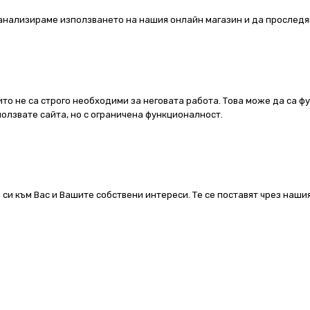
а анализираме използването на нашия онлайн магазин и да проследя
ито не са строго необходими за неговата работа. Това може да са ф
олзвате сайта, но с ограничена функционалност.
 си към Вас и Вашите собствени интереси. Те се поставят чрез наш