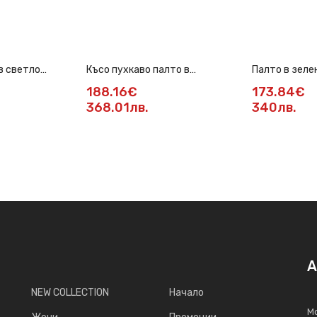
в светло
Късо пухкаво палто в
Палто в зеле
оранжев цвят
188.16€
173.84€
368.01лв.
340лв.
А
NEW COLLECTION
Начало
Мо