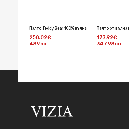
Палто Teddy Bear 100% вълна
Палто от вълна 
жълто
250.02€
177.92€
489лв.
347.98лв.