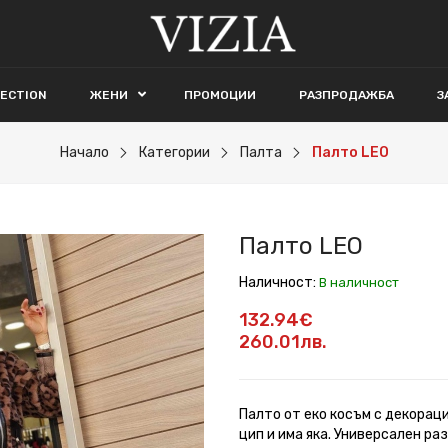
LECTION
ЖЕНИ
ПРОМОЦИИ
РАЗПРОДАЖБА
З
Начало
Категории
Палта
Палто LEO
Палто LEO
Наличност:
В наличност
132.94€
260.01лв.
Палто от еко косъм с декораци
цип и има яка. Универсален ра