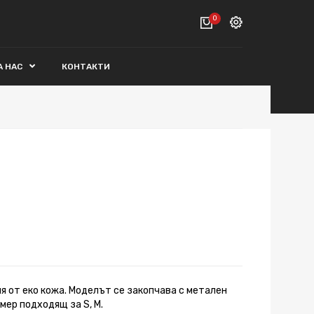
0
Вход
А НАС
КОНТАКТИ
ВАШАТА КОЛИЧКА Е ПРАЗНА.
Регистрация
Общо :
0€
ПОРЪЧАЙ
я от еко кожа. Моделът се закопчава с метален
змер подходящ за S, M.