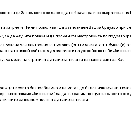
екстови файлове, които се зареждат в браузъра и се съхраняват на 
е ги изтриете. Те ни позволяват да разпознаем Вашия браузър при 
и“, за да научите повече и да промените настройките по подразбир
т Закона за електронната търговия (ЗЕТ) и член 6, ал. 1, буква (е) 
а, когато някой сайт иска да запамети на устройството Ви „бисквитк
аузър може да ограничи функционалността на нашия сайт за Вас.
реждате сайта безпроблемно и не могат да бъдат изключени. Основ
 – използваме „бисквитки“, за да съхраним продуктите, които сте 
 с пълните си възможности и функционалности.