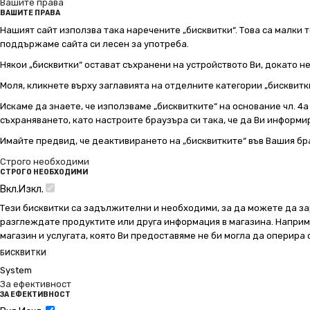
Вашите права
ВАШИТЕ ПРАВА
Нашият сайт използва така наречените „бисквитки“. Това са малки т
поддържаме сайта си лесен за употреба.
Някои „бисквитки“ остават съхранени на устройството Ви, докато н
Моля, кликнете върху заглавията на отделните категории „бисквитк
Искаме да знаете, че използваме „бисквитките“ на основание чл. 4а о
съхраняването, като настроите браузъра си така, че да Ви информир
Имайте предвид, че деактивирането на „бисквитките“ във Вашия бр
Строго необходими
СТРОГО НЕОБХОДИМИ
Вкл.
Изкл.
Тези бисквитки са задължителни и необходими, за да можете да за
разглеждате продуктите или друга информация в магазина. Например
магазин и услугата, която Ви предоставяме не би могла да оперира
БИСКВИТКИ
System
За ефективност
ЗА ЕФЕКТИВНОСТ