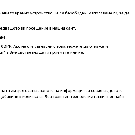
Вашето крайно устройство. Те са безобидни. Използваме ги, за да
следващото ви посещение в нашия сайт.
ане.
от GDPR. Ако не сте съгласни с това, можете да откажете
и“, а Вие съответно да ги приемате или не.
ната им цел е запазването на информация за сесията, докато
добавили в количката. Без този тип технологии нашият онлайн