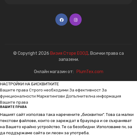
© Copyright 2026
Визия Сторе ЕООД
. Всички права са
запазени.
Онлайн магазин от:
PlumTex.com
НАСТРОЙКИ НА БИСКВИТКИТЕ
Вашите права
Строго необходими
За ефективност
За
функционалности
Маркетингови
Допълнителна информация
Вашите права
ВАШИТЕ ПРАВА
Нашият сайт използва така наречените „бисквитки“. Това са малки
текстови файлове, които се зареждат в браузъра и се съхраняват
на Вашето крайно устройство. Те са безобидни. Използваме ги, за
да поддържаме сайта си лесен за употреба.