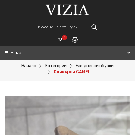
0
MENU
Вход
ВАШАТА КОЛИЧКА Е ПРАЗНА.
Регистрация
Начало
Категории
Ежедневни обувки
Сникърси CAMEL
Общо :
0€
ПОРЪЧАЙ