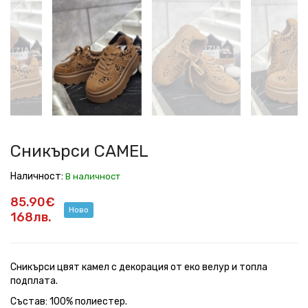
CAMEL
CAMEL
CAMEL
CAMEL
CAMEL
Сникърси CAMEL
Наличност:
В наличност
85.90€
Ново
168лв.
Сникърси цвят камел с декорация от еко велур и топла
подплата.
Състав: 100% полиестер.