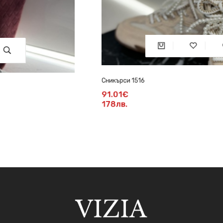
Сникърси 1516
91.01€
178лв.