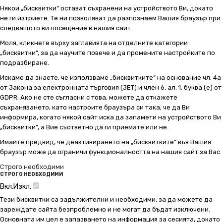
Някои „бисквитки“ остават съхранени на устройството Ви, докато
не ги изтриете. Те ни позволяват да разпознаем Вашия браузър при
следващото ви посещение в нашия сайт.
Моля, кликнете върху заглавията на отделните категории
„бисквитки“, за да научите повече и да промените настройките по
подразбиране.
Искаме да знаете, че използваме „бисквитките“ на основание чл. 4а
от Закона за електронната търговия (ЗЕТ) и член 6, ал. 1, буква (е) от
GDPR. Ако не сте съгласни с това, можете да откажете
съхраняването, като настроите браузъра си така, че да Ви
информира, когато някой сайт иска да запамети на устройството Ви
„бисквитки“, а Вие съответно да ги приемате или не.
Имайте предвид, че деактивирането на „бисквитките“ във Вашия
браузър може да ограничи функционалността на нашия сайт за Вас.
Строго необходими
СТРОГО НЕОБХОДИМИ
Вкл.
Изкл.
Тези бисквитки са задължителни и необходими, за да можете да
зареждате сайта безпроблемно и не могат да бъдат изключени.
Основната им цел е запазването на информация за сесията, докато