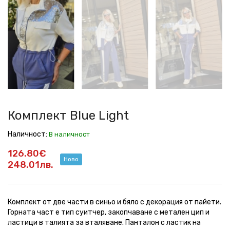
Blue
Blue
Blue
Blue
Blue
Blue
Blue
Blue
Blue
Light
Light
Light
Light
Light
Light
Light
Light
Light
Комплект Blue Light
Наличност:
В наличност
126.80€
Ново
248.01лв.
Комплект от две части в синьо и бяло с декорация от пайети.
Горната част е тип суитчер, закопчаване с метален цип и
ластици в талията за вталяване. Панталон с ластик на