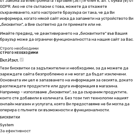
от Закона за електронната търговия (ЗЕТ) и член 6, ал. 1, буква (е) от
GDPR. Ако не сте съгласни с това, можете да откажете
съхраняването, като настроите браузъра си така, че да Ви
информира, когато някой сайт иска да запамети на устройството Ви
„бисквитки“, а Вие съответно да ги приемате или не.
Имайте предвид, че деактивирането на „бисквитките“ във Вашия
браузър може да ограничи функционалността на нашия сайт за Вас.
Строго необходими
СТРОГО НЕОБХОДИМИ
Вкл.
Изкл.
Тези бисквитки са задължителни и необходими, за да можете да
зареждате сайта безпроблемно и не могат да бъдат изключени.
Основната им цел е запазването на информация за сесията, докато
разглеждате продуктите или друга информация в магазина.
Например – използваме „бисквитки“, за да съхраним продуктите,
които сте добавили в количката. Без този тип технологии нашият
онлайн магазин и услугата, която Ви предоставяме не би могла да
оперира с пълните си възможности и функционалности.
БИСКВИТКИ
System
За ефективност