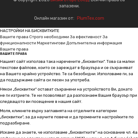
запазени.
Онлайн магазин от:
PlumTex.com
НАСТРОЙКИ НА БИСКВИТКИТЕ
Вашите права
Строго необходими
За ефективност
За
функционалности
Маркетингови
Допълнителна информация
Вашите права
ВАШИТЕ ПРАВА
Нашият сайт използва така наречените „бисквитки“. Това са малки
текстови файлове, които се зареждат в браузъра и се съхраняват
на Вашето крайно устройство. Те са безобидни. Използваме ги, за
да поддържаме сайта си лесен за употреба.
Някои „бисквитки“ остават съхранени на устройството Ви, докато
не ги изтриете. Те ни позволяват да разпознаем Вашия браузър при
следващото ви посещение в нашия сайт.
Моля, кликнете върху заглавията на отделните категории
„бисквитки“, за да научите повече и да промените настройките по
подразбиране.
Искаме да знаете, че използваме „бисквитките“ на основание чл. 4а