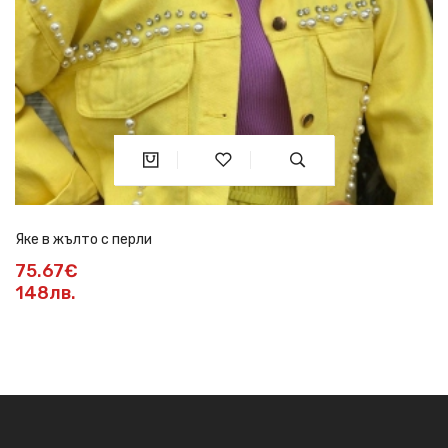
Яке в жълто с перли
75.67€
148лв.