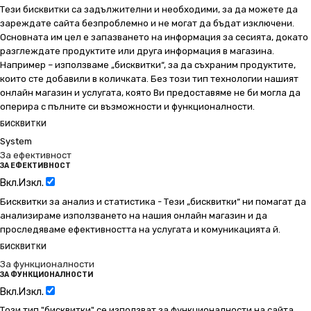
Тези бисквитки са задължителни и необходими, за да можете да
зареждате сайта безпроблемно и не могат да бъдат изключени.
Основната им цел е запазването на информация за сесията, докато
разглеждате продуктите или друга информация в магазина.
Например – използваме „бисквитки“, за да съхраним продуктите,
които сте добавили в количката. Без този тип технологии нашият
онлайн магазин и услугата, която Ви предоставяме не би могла да
оперира с пълните си възможности и функционалности.
БИСКВИТКИ
System
За ефективност
ЗА ЕФЕКТИВНОСТ
Вкл.
Изкл.
Бисквитки за анализ и статистика - Тези „бисквитки“ ни помагат да
анализираме използването на нашия онлайн магазин и да
проследяваме ефективността на услугата и комуникацията й.
БИСКВИТКИ
За функционалности
ЗА ФУНКЦИОНАЛНОСТИ
Вкл.
Изкл.
Този тип "бисквитки" се използват за функционалности на сайта,