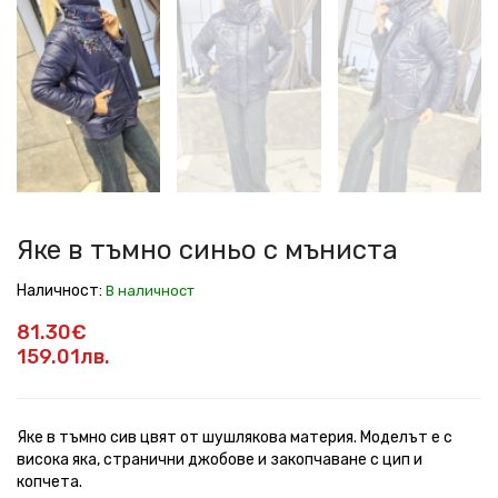
в
в
в
в
в
в
в
тъмно
тъмно
тъмно
тъмно
тъмно
тъмно
тъмно
синьо
синьо
синьо
синьо
синьо
синьо
синьо
с
с
с
с
с
с
с
мъниста
мъниста
мъниста
мъниста
мъниста
мъниста
мъниста
Яке в тъмно синьо с мъниста
Наличност:
В наличност
81.30€
159.01лв.
Яке в тъмно сив цвят от шушлякова материя. Моделът е с
висока яка, странични джобове и закопчаване с цип и
копчета.