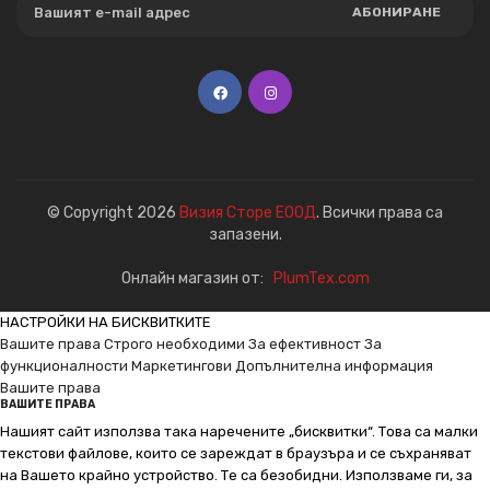
АБОНИРАНЕ
© Copyright 2026
Визия Сторе ЕООД
. Всички права са
запазени.
Онлайн магазин от:
PlumTex.com
НАСТРОЙКИ НА БИСКВИТКИТЕ
Вашите права
Строго необходими
За ефективност
За
функционалности
Маркетингови
Допълнителна информация
Вашите права
ВАШИТЕ ПРАВА
Нашият сайт използва така наречените „бисквитки“. Това са малки
текстови файлове, които се зареждат в браузъра и се съхраняват
на Вашето крайно устройство. Те са безобидни. Използваме ги, за