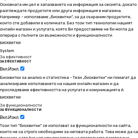
Основната им цел е запазването на информация за сесията, докато
разглеждате продуктите или друга информация в магазина.
Например – използваме „бисквитки“, за да съхраним продуктите,
които сте добавили в количката. Без този тип технологии нашият
онлайн магазин и услугата, която Ви предоставяме не би могла да
оперира с пълните си възможности и функционалности.
БИСКВИТКИ
System
За ефективност
ЗА ЕФЕКТИВНОСТ
Вкл.
Изкл.
Бисквитки за анализ и статистика - Тези „бисквитки“ ни помагат да
анализираме използването на нашия онлайн магазин и да
проследяваме ефективността на услугата и комуникацията й.
БИСКВИТКИ
За функционалности
ЗА ФУНКЦИОНАЛНОСТИ
Вкл.
Изкл.
Този тип "бисквитки" се използват за функционалности на сайта,
които не са строго необходими за неговата работа. Това може да са
функции, като live чат или показване на последните разгледани