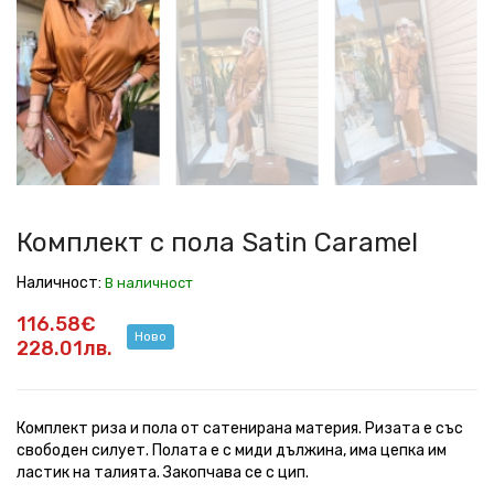
с
с
с
с
с
с
с
с
пола
пола
пола
пола
пола
пола
пола
пола
Satin
Satin
Satin
Satin
Satin
Satin
Satin
Satin
Caramel
Caramel
Caramel
Caramel
Caramel
Caramel
Caramel
Caramel
Комплект с пола Satin Caramel
Наличност:
В наличност
116.58€
Ново
228.01лв.
Комплект риза и пола от сатенирана материя. Ризата е със
свободен силует. Полата е с миди дължина, има цепка им
ластик на талията. Закопчава се с цип.