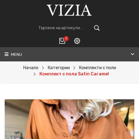
0
MENU
Вход
ВАШАТА КОЛИЧКА Е ПРАЗНА.
Регистрация
Начало
Категории
Комплекти с поли
Комплект с пола Satin Caramel
Общо :
0€
ПОРЪЧАЙ