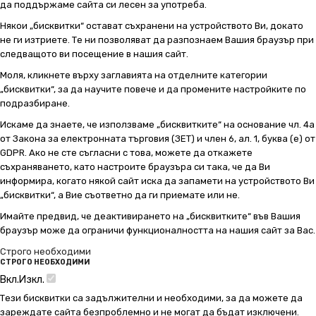
да поддържаме сайта си лесен за употреба.
Някои „бисквитки“ остават съхранени на устройството Ви, докато
не ги изтриете. Те ни позволяват да разпознаем Вашия браузър при
следващото ви посещение в нашия сайт.
Моля, кликнете върху заглавията на отделните категории
„бисквитки“, за да научите повече и да промените настройките по
подразбиране.
Искаме да знаете, че използваме „бисквитките“ на основание чл. 4а
от Закона за електронната търговия (ЗЕТ) и член 6, ал. 1, буква (е) от
GDPR. Ако не сте съгласни с това, можете да откажете
съхраняването, като настроите браузъра си така, че да Ви
информира, когато някой сайт иска да запамети на устройството Ви
„бисквитки“, а Вие съответно да ги приемате или не.
Имайте предвид, че деактивирането на „бисквитките“ във Вашия
браузър може да ограничи функционалността на нашия сайт за Вас.
Строго необходими
СТРОГО НЕОБХОДИМИ
Вкл.
Изкл.
Тези бисквитки са задължителни и необходими, за да можете да
зареждате сайта безпроблемно и не могат да бъдат изключени.