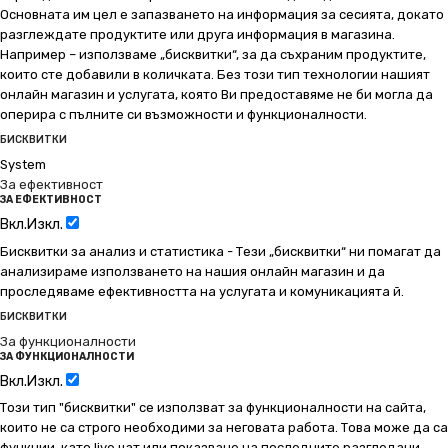
Основната им цел е запазването на информация за сесията, докато
разглеждате продуктите или друга информация в магазина.
Например – използваме „бисквитки“, за да съхраним продуктите,
които сте добавили в количката. Без този тип технологии нашият
онлайн магазин и услугата, която Ви предоставяме не би могла да
оперира с пълните си възможности и функционалности.
БИСКВИТКИ
System
За ефективност
ЗА ЕФЕКТИВНОСТ
Вкл.
Изкл.
Бисквитки за анализ и статистика - Тези „бисквитки“ ни помагат да
анализираме използването на нашия онлайн магазин и да
проследяваме ефективността на услугата и комуникацията й.
БИСКВИТКИ
За функционалности
ЗА ФУНКЦИОНАЛНОСТИ
Вкл.
Изкл.
Този тип "бисквитки" се използват за функционалности на сайта,
които не са строго необходими за неговата работа. Това може да са
функции, като live чат или показване на последните разгледани