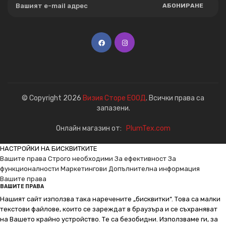
АБОНИРАНЕ
© Copyright 2026
Визия Сторе ЕООД
. Всички права са
запазени.
Онлайн магазин от:
PlumTex.com
НАСТРОЙКИ НА БИСКВИТКИТЕ
Вашите права
Строго необходими
За ефективност
За
функционалности
Маркетингови
Допълнителна информация
Вашите права
ВАШИТЕ ПРАВА
Нашият сайт използва така наречените „бисквитки“. Това са малки
текстови файлове, които се зареждат в браузъра и се съхраняват
на Вашето крайно устройство. Те са безобидни. Използваме ги, за