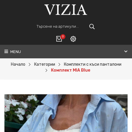
0
MENU
Вход
ВАШАТА КОЛИЧКА Е ПРАЗНА.
Регистрация
Начало
Категории
Комплекти с къси панталони
Комплект MIA Blue
Общо :
0€
ПОРЪЧАЙ