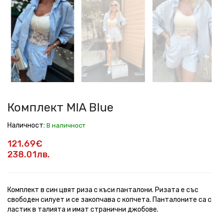
MIA
MIA
MIA
MIA
MIA
MIA
MIA
Blue
Blue
Blue
Blue
Blue
Blue
Blue
Комплект MIA Blue
Наличност:
В наличност
121.69€
238.01лв.
Комплект в син цвят риза с къси панталони. Ризата е със
свободен силует и се закопчава с копчета. Панталоните са с
ластик в талията и имат странични джобове.