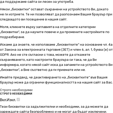
да поддържаме сайта си лесен за употреба.
Някои „бисквитки“ остават съхранени на устройството Ви, докато
не ги изтриете. Те ни позволяват да разпознаем Вашия браузър при
следващото ви посещение в нашия сайт.
Моля, кликнете върху заглавията на отделните категории
„бисквитки“, за да научите повече и да промените настройките по
подразбиране.
Искаме да знаете, че използваме „бисквитките“ на основание чл. 4а
от Закона за електронната търговия (ЗЕТ) и член 6, ал. 1, буква (е) от
GDPR. Ако не сте съгласни с това, можете да откажете
съхраняването, като настроите браузъра си така, че да Ви
информира, когато някой сайт иска да запамети на устройството Ви
„бисквитки“, а Вие съответно да ги приемате или не.
Имайте предвид, че деактивирането на „бисквитките“ във Вашия
браузър може да ограничи функционалността на нашия сайт за Вас.
Строго необходими
СТРОГО НЕОБХОДИМИ
Вкл.
Изкл.
Тези бисквитки са задължителни и необходими, за да можете да
зареждате сайта безпроблемно и не могат да бъдат изключени.