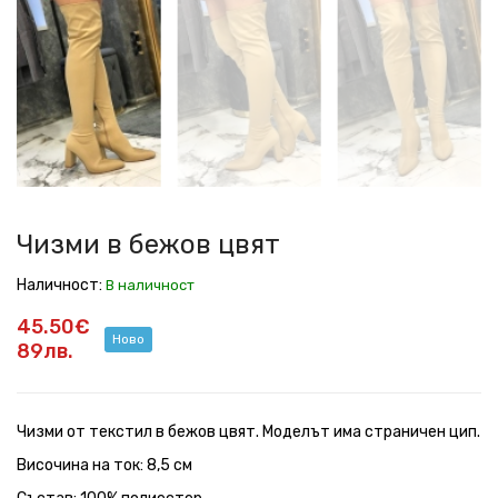
в
в
в
в
в
бежов
бежов
бежов
бежов
бежов
цвят
цвят
цвят
цвят
цвят
Чизми в бежов цвят
Наличност:
В наличност
45.50€
Ново
89лв.
Чизми от текстил в бежов цвят. Моделът има страничен цип.
Височина на ток: 8,5 см