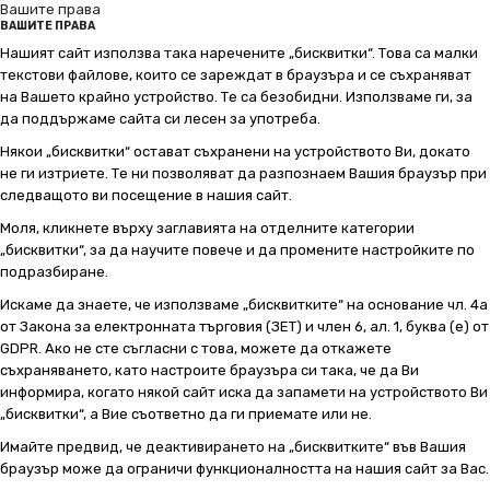
Вашите права
ВАШИТЕ ПРАВА
Нашият сайт използва така наречените „бисквитки“. Това са малки
текстови файлове, които се зареждат в браузъра и се съхраняват
на Вашето крайно устройство. Те са безобидни. Използваме ги, за
да поддържаме сайта си лесен за употреба.
Някои „бисквитки“ остават съхранени на устройството Ви, докато
не ги изтриете. Те ни позволяват да разпознаем Вашия браузър при
следващото ви посещение в нашия сайт.
Моля, кликнете върху заглавията на отделните категории
„бисквитки“, за да научите повече и да промените настройките по
подразбиране.
Искаме да знаете, че използваме „бисквитките“ на основание чл. 4а
от Закона за електронната търговия (ЗЕТ) и член 6, ал. 1, буква (е) от
GDPR. Ако не сте съгласни с това, можете да откажете
съхраняването, като настроите браузъра си така, че да Ви
информира, когато някой сайт иска да запамети на устройството Ви
„бисквитки“, а Вие съответно да ги приемате или не.
Имайте предвид, че деактивирането на „бисквитките“ във Вашия
браузър може да ограничи функционалността на нашия сайт за Вас.