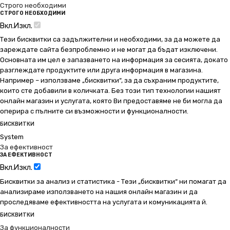
Строго необходими
СТРОГО НЕОБХОДИМИ
Вкл.
Изкл.
Тези бисквитки са задължителни и необходими, за да можете да
зареждате сайта безпроблемно и не могат да бъдат изключени.
Основната им цел е запазването на информация за сесията, докато
разглеждате продуктите или друга информация в магазина.
Например – използваме „бисквитки“, за да съхраним продуктите,
които сте добавили в количката. Без този тип технологии нашият
онлайн магазин и услугата, която Ви предоставяме не би могла да
оперира с пълните си възможности и функционалности.
БИСКВИТКИ
System
За ефективност
ЗА ЕФЕКТИВНОСТ
Вкл.
Изкл.
Бисквитки за анализ и статистика - Тези „бисквитки“ ни помагат да
анализираме използването на нашия онлайн магазин и да
проследяваме ефективността на услугата и комуникацията й.
БИСКВИТКИ
За функционалности