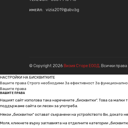
vizia2019@abv.bg
ИМЕЙЛ:
© Copyright 2026
Визия Сторе ЕООД
. Всички права
НАСТРОЙКИ НА БИСКВИТКИТЕ
Вашите права
Строго необходими
За ефективност
За функционално
Вашите права
ВАШИТЕ ПРАВА
Нашият сайт използва така наречените „бисквитки“. Това са малки т
поддържаме сайта си лесен за употреба.
Някои „бисквитки“ остават съхранени на устройството Ви, докато н
Моля, кликнете върху заглавията на отделните категории „бисквитк