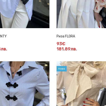
ENTY
Риза FLORA
93€
8лв.
181.89лв.
Ново