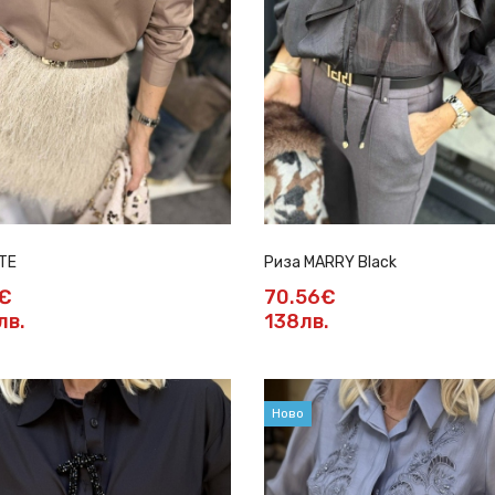
TE
Риза MARRY Black
€
70.56€
лв.
138лв.
Ново