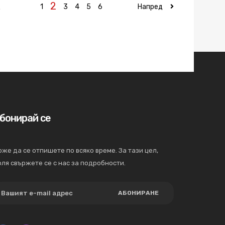
2
д
1
3
4
5
6
Напред
бонирай се
же да се отпишете по всяко време. За тази цел,
ля свържете се с нас за подробности.
АБОНИРАНЕ