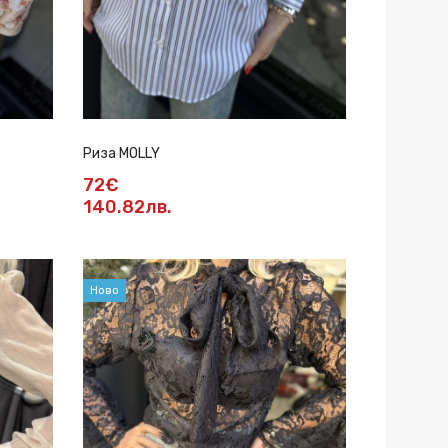
Риза MOLLY
72€
140.82лв.
Ново