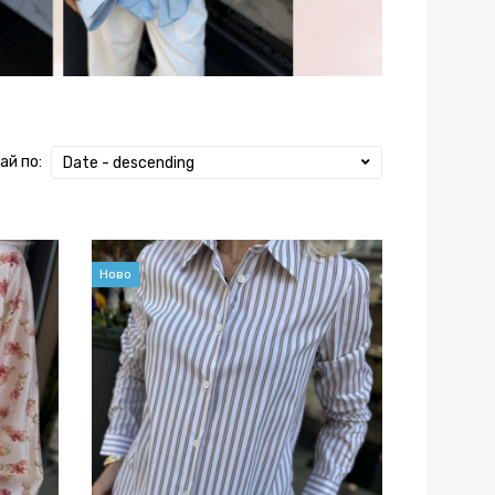
ай по:
Date - descending
Ново