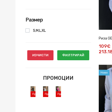
Размер
S;M;L;XL
Риза G
109€
213.1
ИЗЧИСТИ
ФИЛТРИРАЙ
Ново
ПРОМОЦИИ
Промоция
Промоция
Промоция