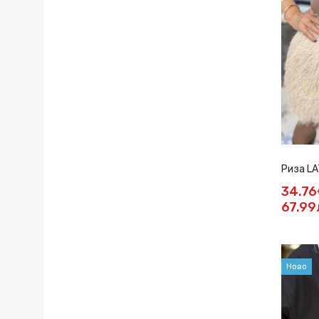
Риза LA
34.76
67.99
Ново