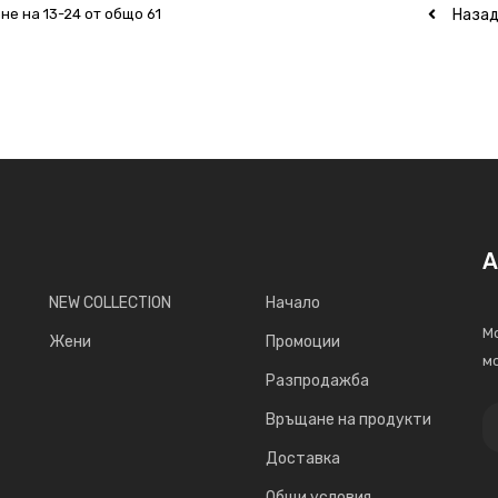
Наза
не на 13-24 от общо 61
А
NEW COLLECTION
Начало
Мо
Жени
Промоции
мо
Разпродажба
Връщане на продукти
Доставка
Общи условия