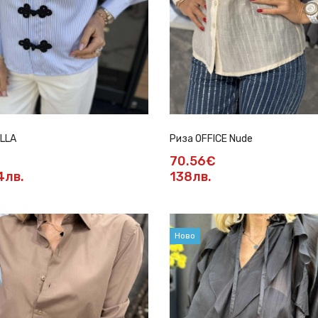
LLA
Риза OFFICE Nude
70.56€
4лв.
138лв.
Ново