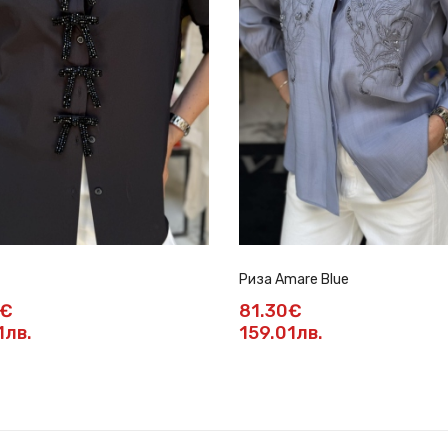
Риза Amare Blue
5€
81.30€
1лв.
159.01лв.