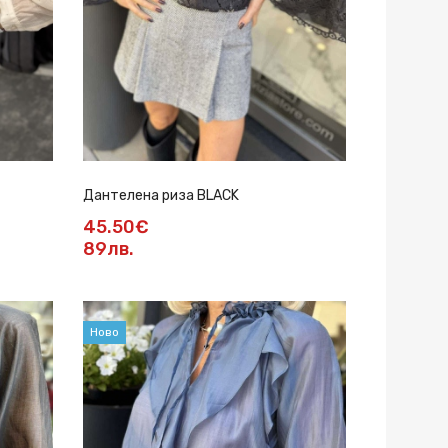
Дантелена риза BLACK
45.50€
89лв.
Ново