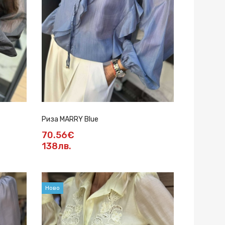
Риза MARRY Blue
70.56€
138лв.
Ново